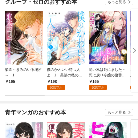
グループ・ゼロのおすすめ本
もっと見る
楽園～きみのいる場所
僕のかわいい待つ人
弱い私は死にました～
愛し
～ 1
よ 1 美談の檻のな
死に戻り令嬢の復讐
版】
か
～ 1
198
165
4
165
試読フル
試読フル
試
青年マンガのおすすめ本
もっと見る