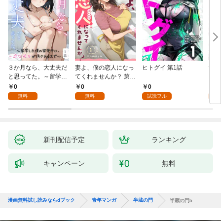
３か月なら、大丈夫だ
妻よ、僕の恋人になっ
ヒトグイ 第1話
世界
と思ってた。～留学し
てくれませんか？ 第1
レベ
た僕の留守中に、一途
話
0
0
0
0
な彼女が汚されるまで
無料
無料
試読フル
～ 1話
新刊配信予定
ランキング
キャンペーン
無料
漫画無料試し読みならdブック
青年マンガ
半蔵の門
半蔵の門5