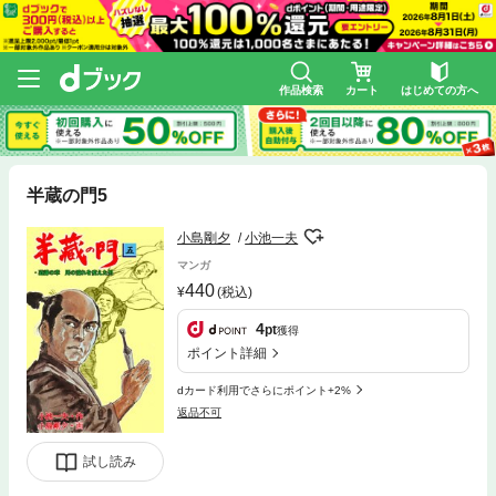
作品検索
カート
はじめての方へ
半蔵の門5
小島剛夕
小池一夫
マンガ
440
(税込)
4
pt
獲得
ポイント詳細
dカード利用でさらにポイント+2%
返品不可
試し読み