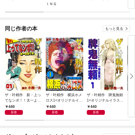
ＩＮＧ
いて
同じ作者の本
もっと見る
ザ・叶精作 新・上っ
ザ・叶精作 横浜ホメ
ザ・叶精作 牌鬼無頼
ザ・
てなンボ！！太一よ泣
ロス1<オリジナルイラ
1<オリジナルイラスト
くま
くな1<特装版>
スト入り特装版>
入り特装版>
ラス
440
440
440
4
新着
新着
新着