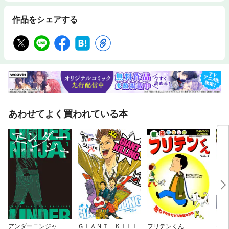
作品をシェアする
あわせてよく買われている本
アンダーニンジャ
ＧＩＡＮＴ ＫＩＬＬ
フリテンくん
チ。