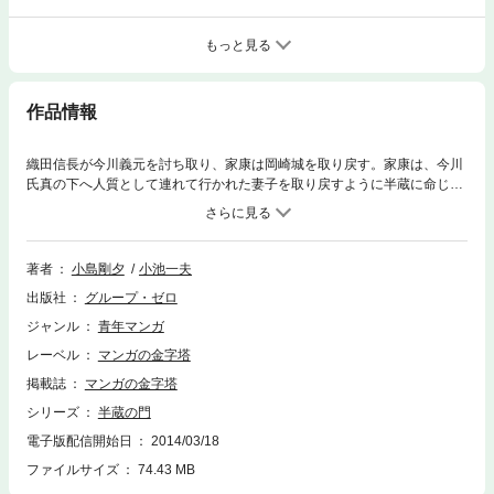
もっと見る
作品情報
織田信長が今川義元を討ち取り、家康は岡崎城を取り戻す。家康は、今川
氏真の下へ人質として連れて行かれた妻子を取り戻すように半蔵に命じ
る。人質を救い出すべく、半蔵はある策を実行に移すが…。
著者
小島剛夕
小池一夫
出版社
グループ・ゼロ
ジャンル
青年マンガ
レーベル
マンガの金字塔
掲載誌
マンガの金字塔
シリーズ
半蔵の門
電子版配信開始日
2014/03/18
ファイルサイズ
74.43 MB