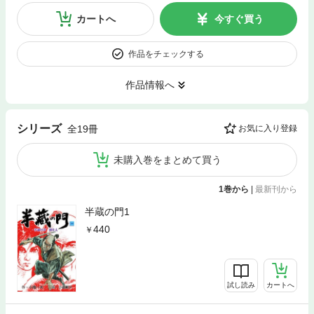
カートへ
今すぐ買う
作品をチェックする
作品情報へ
シリーズ
全19冊
お気に入り登録
未購入巻をまとめて買う
1巻から
|
最新刊から
半蔵の門1
440
試し読み
カートへ