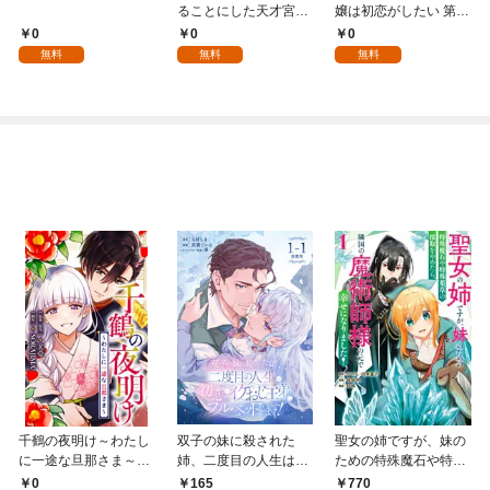
ることにした天才宮廷
嬢は初恋がしたい 第1
魔術師～辺境の地でス
話
0
0
0
ローライフを夢見る
無料
無料
無料
が、不届き者を倒して
いたら『最果ての魔
女』と呼ばれるように
なる～ 第1話
千鶴の夜明け～わたし
双子の妹に殺された
聖女の姉ですが、妹の
に一途な旦那さま～
姉、二度目の人生は初
ための特殊魔石や特殊
【分冊版】 1話「北条
恋のイケおじ王弟にフ
薬草の採取をやめた
0
165
770