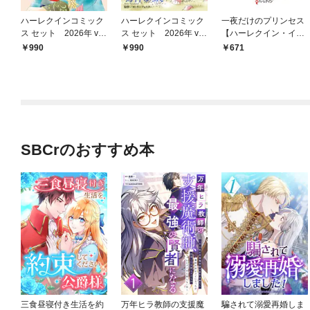
ハーレクインコミック
ハーレクインコミック
一夜だけのプリンセス
ス セット 2026年 vo
ス セット 2026年 vo
【ハーレクイン・イマ
l.788
l.776
ージュ版】
990
990
671
SBCrのおすすめ本
三食昼寝付き生活を約
万年ヒラ教師の支援魔
騙されて溺愛再婚しま