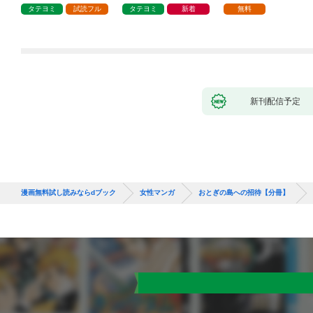
タテヨミ
試読フル
タテヨミ
新着
無料
新刊配信予定
漫画無料試し読みならdブック
女性マンガ
おとぎの島への招待【分冊】