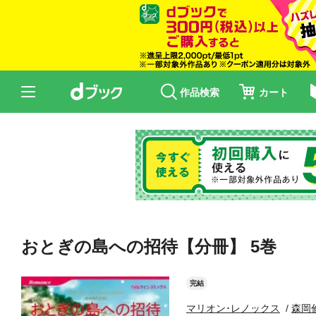
作品検索
カート
おとぎの島への招待【分冊】 5巻
完結
マリオン･レノックス
森岡