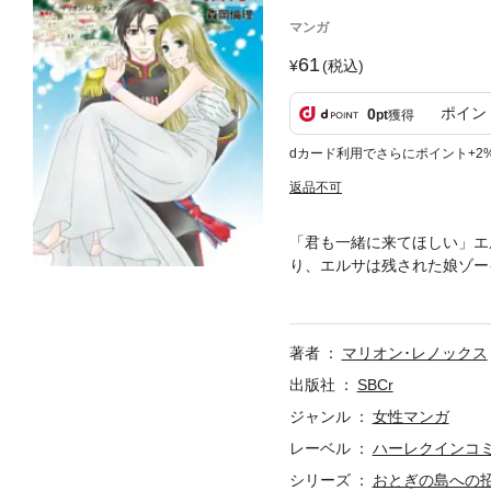
マンガ
61
(税込)
ポイン
0
pt
獲得
dカード利用でさらにポイント+2
返品不可
「君も一緒に来てほしい」エ
り、エルサは残された娘ゾー
父親が島国の生まれとは聞い
島へと旅立った。まだ見ぬ美
めて。
著者
マリオン･レノックス
出版社
SBCr
ジャンル
女性マンガ
レーベル
ハーレクインコ
シリーズ
おとぎの島への