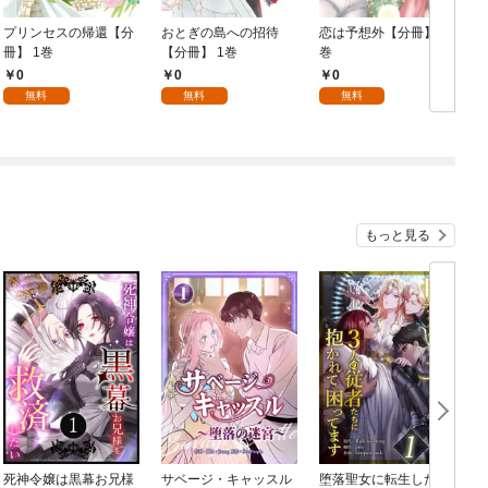
プリンセスの帰還【分
おとぎの島への招待
恋は予想外【分冊】 1
冊】 1巻
【分冊】 1巻
巻
冊
0
0
0
無料
無料
無料
もっと見る
死神令嬢は黒幕お兄様
サベージ・キャッスル
堕落聖女に転生した