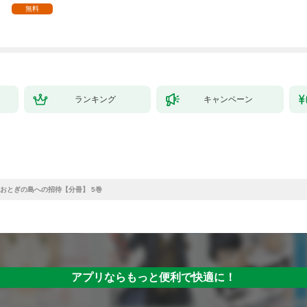
家の生贄（１）」
ルベットします！ 連載
ら、隣国の魔術師様の
無料
版：1-1
元で幸せになりまし
た！（コミック） 1巻
ランキング
キャンペーン
おとぎの島への招待【分冊】 5巻
アプリならもっと便利で快適に！