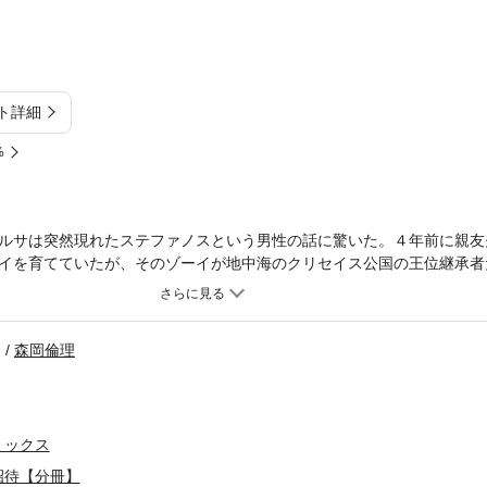
ト詳細
%
ルサは突然現れたステファノスという男性の話に驚いた。４年前に親友
イを育てていたが、そのゾーイが地中海のクリセイス公国の王位継承者
ていたけれど…。エルサはとまどいながらもわが子同然のゾーイのため
しい国と幼い頃夢みた宮殿への憧れと、そしてステファノスへの惹かれ
森岡倫理
ミックス
招待【分冊】