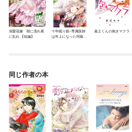
溺愛花嫁 朝に濡れ夜
十年眠り姫−専属医師
嵐士くんの抱きマクラ
に乱れ 【短編】
は年上になった同級生
−【マイクロ】
同じ作者の本