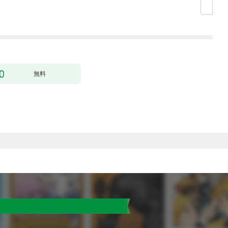
【第1話】
ック） 分冊版 1
どうやら違うようです
（コミック） 分冊版 1
無料