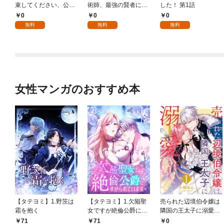
束してください、公爵
術師、最強の賢者にな
した！ 第1話
様 1話
る～不人気の支援魔術
0
0
0
師は給料泥棒だと魔術
無料
無料
無料
大学をクビになった
が、出世した元教え子
たちのおかげで何も困
らない件～ 第1話
女性マンガのおすすめ本
【タテヨミ】1.野茨は
【タテヨミ】1.欠陥聖
売られた辺境伯令嬢は
霜を抱く
女ですが絶倫公爵にす
隣国の王太子に溺愛さ
がられています
れる 1
71
71
0