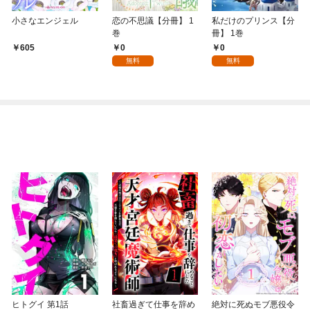
小さなエンジェル
恋の不思議【分冊】 1
私だけのプリンス【分
巻
冊】 1巻
0
0
605
無料
無料
ヒトグイ 第1話
社畜過ぎて仕事を辞め
絶対に死ぬモブ悪役令