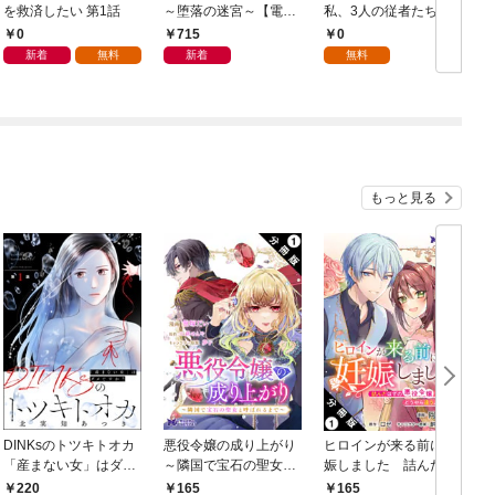
を救済したい 第1話
～堕落の迷宮～【電子
私、3人の従者たちに
単行本版】 第1巻
抱かれて困ってます 第
0
715
0
1話
新着
無料
新着
無料
もっと見る
DINKsのトツキトオカ
悪役令嬢の成り上がり
ヒロインが来る前に妊
「産まない女」はダメ
～隣国で宝石の聖女と
娠しました 詰んだは
ですか？（分冊版）
呼ばれるまで～（コミ
ずの悪役令嬢ですが、
220
165
165