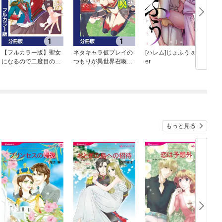
【フルカラー版】聖女
ネタキャラ仮プレイの
[ハレム]じょふう anoth
になるので二度目の人
つもりが異世界召喚
er
生は勝手にさせてもら
【分冊版】
います【分冊版】
もっと見る