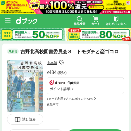
作品検索
カート
はじめての方へ
吉野北高校図書委員会３ トモダチと恋ゴコロ
最新刊
山本渚
484
(税込)
4
pt
獲得
ポイント詳細
dカード利用でさらにポイント+2%
返品不可
試し読み