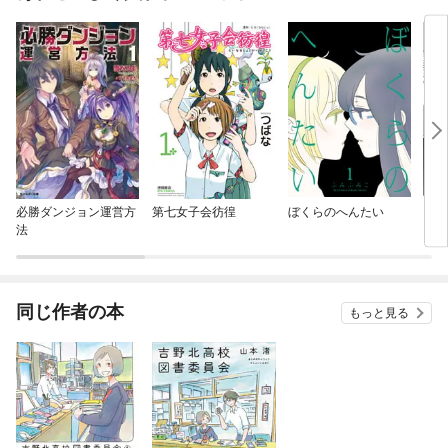
必勝ダンジョン運営方
第七女子会彷徨
ぼくらのへんたい
まん
法
同じ作者の本
もっと見る