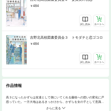
484
試し読み
カートへ
吉野北高校図書委員会３ トモダチと恋ゴコロ
484
試し読み
カートへ
作品情報
高３になったかずらは友達として側にいてくれる藤枝への想いの変化に戸
惑っていた。一方大地はあるきっかけから、かずらを女の子として意識し
はじめ……。好きと友達境界線に悩む図書委員たちの青春模様。