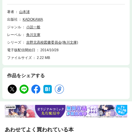
著者
山本渚
出版社
KADOKAWA
ジャンル
小説一般
レーベル
角川文庫
シリーズ
吉野北高校図書委員会(角川文庫)
電子版配信開始日
2014/10/28
ファイルサイズ
2.22 MB
作品をシェアする
あわせてよく買われている本