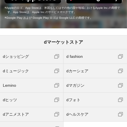
Appleのロゴ、App Storeは、米国もしくはその他の国や地域におけるApple Inc.の商標で
す。App Storeは、Apple Inc.のサービスマークです。
Google Play および Google Play ロゴは Google LLC の商標です。
dマーケットストア
dショッピング
d fashion
dミュージック
dカーシェア
Lemino
dマガジン
dヒッツ
dフォト
dアニメストア
dヘルスケア