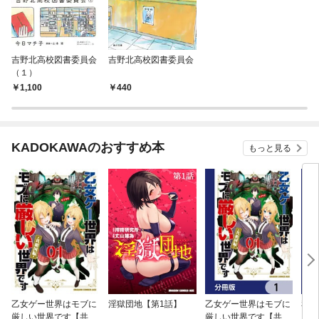
吉野北高校図書委員会
吉野北高校図書委員会
（１）
1,100
440
KADOKAWAのおすすめ本
もっと見る
乙女ゲー世界はモブに
淫獄団地【第1話】
乙女ゲー世界はモブに
私、
厳しい世界です【共和
厳しい世界です【共和
をテ