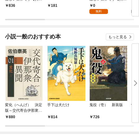
国編】 ０１
国編】【分冊版】 1
パイ
0
0
836
181
を頑
無料
版】
小説一般のおすすめ本
もっと見る
変化（へんげ） 決定
手下は犬だけ
鬼役（壱） 新装版
情け
版～交代寄合伊那衆異
お宿
聞（1）～
880
814
726
9