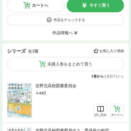
カートへ
今すぐ買う
作品をチェックする
作品情報へ
シリーズ
全3冊
お気に入り登録
未購入巻をまとめて買う
1巻から
|
最新刊から
吉野北高校図書委員会
440
試し読み
カートへ
吉野北高校図書委員会２ 委員長の初恋