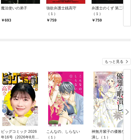
魔法使いの弟子
強欲弁護士銭高守
弁護士のくず 第二審
（１）
（１）
693
759
759
もっと見る
ビッグコミック 2026
こんなの、しらない
神無月紫子の優雅な暇
年16号（2026年8月7
（１）
潰し（１）