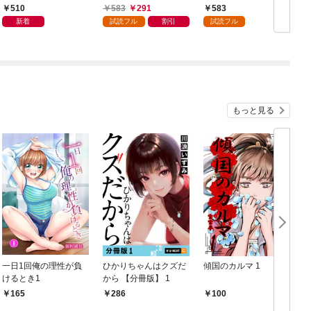
日発売）
読
510
583
291
583
年
新着
試読フル
割引
試読フル
もっと見る
一日1回俺の理性が負
ひかりちゃんはクズだ
傾国のカルマ 1
けるとき1
から 【分冊版】 1
版
165
286
100