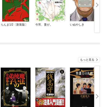
らんま1/2〔新装版〕
今宵、妻が。
いぬやしき
もっと見る