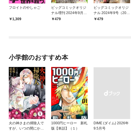
フロイトのやしゃご
ビッグコミックオリジ
ビッグコミックオリジ
ナル増刊 2024年9月増
ナル 2024年9号（202
刊号（2024年8月16日
4年4月19日発売)
1,309
479
479
発売）
小学館のおすすめ本
火の神さまの掃除人で
1000円ヒーロー 新札
DIME (ダイム) 2026年
すが、いつの間にか花
版【単話】（１）
9.5月号