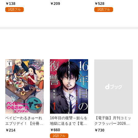
まへ 私のことなどお忘
138
528
209
れですか？～【単話】
試読フル
試読フル
（１）
ベイビーわるきゅーれ
16年目の復讐～奴らを
【電子版】月刊コミッ
エブリデイ！ 【分冊
地獄に送るまで【電子
クフラッパー 2026年9
版】 1
単行本版】１
月号
660
214
￥730
試読フル