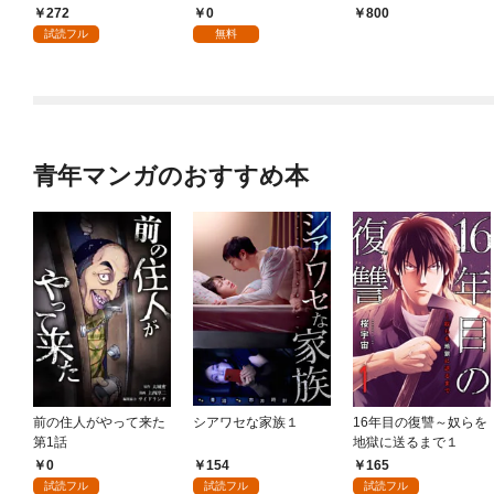
嫁として溺愛されてい
272
0
￥800
ます【単話】（１）
試読フル
無料
青年マンガのおすすめ本
前の住人がやって来た
シアワセな家族１
16年目の復讐～奴らを
第1話
地獄に送るまで１
0
154
165
試読フル
試読フル
試読フル