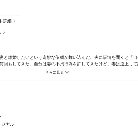
ト詳細
%
妻と離婚したいという奇妙な依頼が舞い込んだ。夫に事情を聞くと「自
何回もしてきた。自分は妻の不貞行為を許してきたけど、妻は逆上して
うことだった。九頭は問題を解決すべく、妻のもとを訪れるが…
ス
リジナル