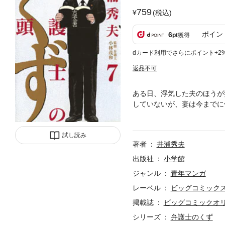
759
(税込)
ポイン
6
pt
獲得
dカード利用でさらにポイント+2
返品不可
ある日、浮気した夫のほうが
していないが、妻は今までに
い。もう我慢出来ない」とい
試し読み
著者
井浦秀夫
出版社
小学館
ジャンル
青年マンガ
レーベル
ビッグコミック
掲載誌
ビッグコミックオ
シリーズ
弁護士のくず