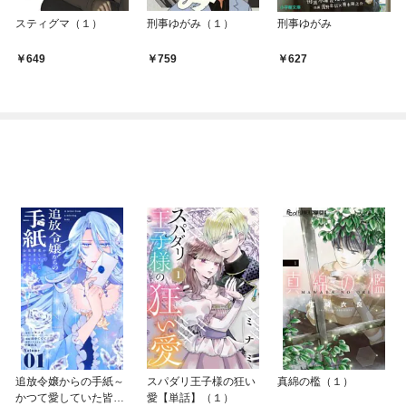
スティグマ（１）
刑事ゆがみ（１）
刑事ゆがみ
649
759
627
追放令嬢からの手紙～
スパダリ王子様の狂い
真綿の檻（１）
かつて愛していた皆さ
愛【単話】（１）