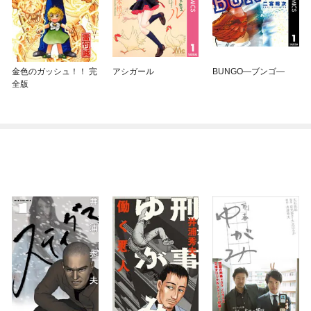
金色のガッシュ！！ 完
アシガール
BUNGO—ブンゴ—
全版