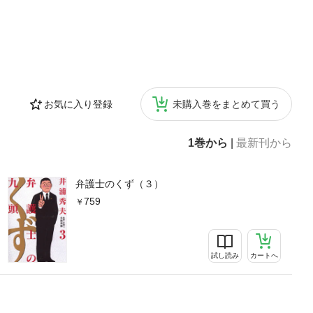
お気に入り登録
未購入巻をまとめて買う
1巻から
|
最新刊から
弁護士のくず（３）
759
試し読み
カートへ