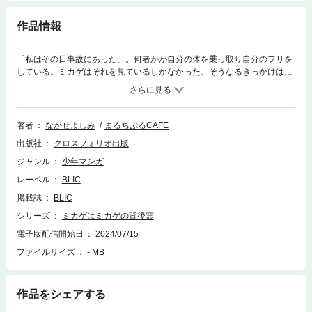
作品情報
「私はその日事故にあった」。何者かが自分の体を乗っ取り自分のフリを
している。ミカゲはそれを見ているしかなかった。そうなるきっかけは数
日の前の交通事故だった。気づいたら自分自身の背後霊だった。享年17歳
のヒロインの「臨死ファンタジー」コメディ読切マンガ。2024年５月開催
のCOMITIA148にて「まるちぷるCAFE」より発行の自主出版誌を電子書
籍化。第25回いっせい配信企画「創作同人2024年7月」参加作品。（全年
著者
なかせよしみ
まるちぷるCAFE
齢向け：本文モノクロ漫画:33p）※本作はなかせよしみの個人誌作品の電
出版社
クロスフォリオ出版
子書籍版となります。【36ページ】
ジャンル
少年マンガ
レーベル
BLIC
掲載誌
BLIC
シリーズ
ミカゲはミカゲの背後霊
電子版配信開始日
2024/07/15
ファイルサイズ
- MB
作品をシェアする