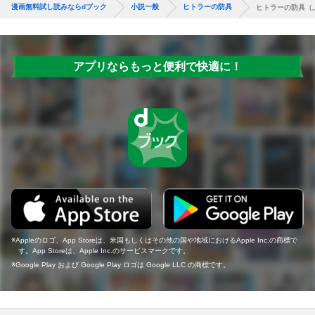
漫画無料試し読みならdブック
小説一般
ヒトラーの防具
ヒトラーの防具（
アプリならもっと便利で快適に！
Appleのロゴ、App Storeは、米国もしくはその他の国や地域におけるApple Inc.の商標で
す。App Storeは、Apple Inc.のサービスマークです。
Google Play および Google Play ロゴは Google LLC の商標です。