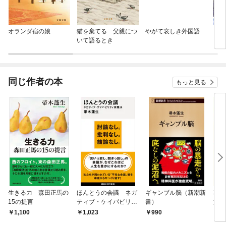
オランダ宿の娘
猫を棄てる 父親につ
やがて哀しき外国語
【単
いて語るとき
に転
ラス
され
同じ作者の本
もっと見る
生きる力 森田正馬の
ほんとうの会議 ネガ
ギャンブル脳（新潮新
花散
15の提言
ティブ・ケイパビリテ
書）
文庫
ィ実践法
1,100
1,023
990
8