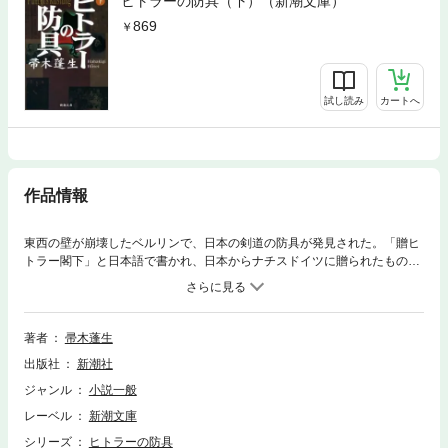
ヒトラーの防具（下）（新潮文庫）
869
試し読み
カートへ
作品情報
東西の壁が崩壊したベルリンで、日本の剣道の防具が発見された。「贈ヒ
トラー閣下」と日本語で書かれ、日本からナチスドイツに贈られたものだ
という。この意外な贈り物は、国家と戦争に翻弄されたひとりの男の数奇
な人生を物語っていた——。1938年、ベルリン駐在武官補佐官となった日
独混血の青年、香田光彦がドイツで見たものとは、いったい何だったの
か？ 『総統の防具』改題。
著者
帚木蓬生
出版社
新潮社
ジャンル
小説一般
レーベル
新潮文庫
シリーズ
ヒトラーの防具