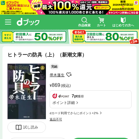
作品検索
カート
はじめての方へ
ヒトラーの防具（上）（新潮文庫）
完結
帚木蓬生
869
(税込)
7
pt
獲得
ポイント詳細
dカード利用でさらにポイント+2%
返品不可
試し読み