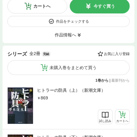
カートへ
今すぐ買う
作品をチェックする
作品情報へ
全2冊
シリーズ
お気に入り登録
完結
未購入巻をまとめて買う
1巻から
|
最新刊から
ヒトラーの防具（上）（新潮文庫）
869
試し読み
カートへ