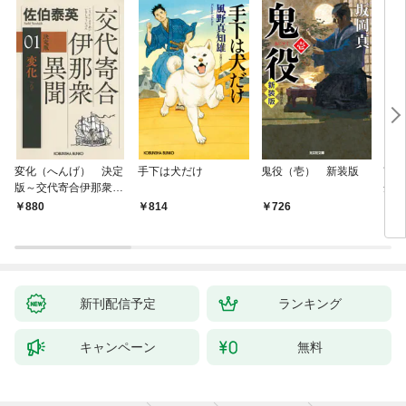
変化（へんげ） 決定
手下は犬だけ
鬼役（壱） 新装版
南町
版～交代寄合伊那衆異
舟の
聞（1）～
880
814
726
9
新刊配信予定
ランキング
キャンペーン
無料