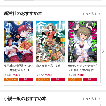
新潮社のおすすめ本
もっと見る
魔王城の料理番 〜コワ
山と食欲と私 1巻
俺のワクチンだけがゾ
クマ
モテ魔族ばかりだけ
ンビ化した世界を救え
ど、ホワイトな職場で
る 1巻
748
374
572
286
770
385
7
す〜 1巻
試読フル
割引
試読フル
割引
試読フル
割引
試
小説一般のおすすめ本
もっと見る