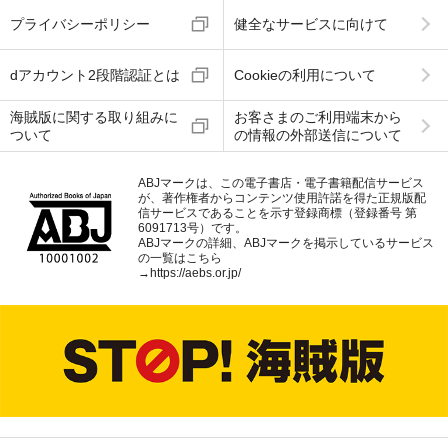
プライバシーポリシー
健全なサービスに向けて
dアカウント2段階認証とは
Cookieの利用について
海賊版に関する取り組みに
お客さまのご利用端末から
ついて
の情報の外部送信について
ABJマークは、この電子書店・電子書籍配信サービス
が、著作権者からコンテンツ使用許諾を得た正規版配
信サービスであることを示す登録商標（登録番号 第
6091713号）です。
ABJマークの詳細、ABJマークを掲示しているサービス
の一覧はこちら
→
https://aebs.or.jp/