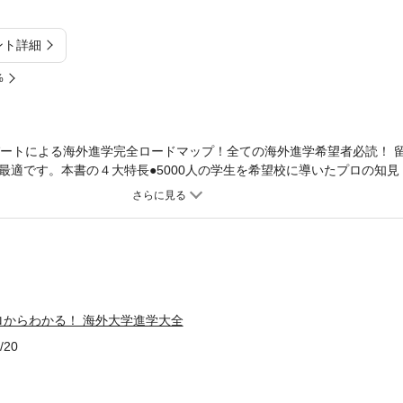
ント詳細
%
スパートによる海外進学完全ロードマップ！全ての海外進学希望者必読！ 
最適です。本書の４大特長●5000人の学生を希望校に導いたプロの知見
く収録！●心構えから奨学金、暮らし方、就職先候補まで網羅！●中堅
【目次】第1章 留学成功へのマインドセット第2章 各国の準備方法
章 各国の大学紹介：欧州編第5章 各国の大学紹介：アジア編第6章 
アプランと進路【著者紹介】松田悠介（まつだ・ゆうすけ）海外進学の
発起しハーバード教育大学院へ。帰国後、学習支援団体「Learning For 
設。全国規模の知名度に押し上げる。2018年、国内トップクラスの留学支援企
に就任。著書に『グーグル、ディズニーよりも働きたい「教室」』（ダ
ロからわかる！ 海外大学進学大全
/20