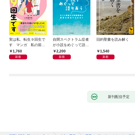
実は私、転生９回生で
自閉スペクトラム症者
旧約聖書を読み解く
す マンガ 私の前世
が小説をめぐって語り
物語
あう
1,760
2,200
1,540
新着
新着
新着
新刊配信予定