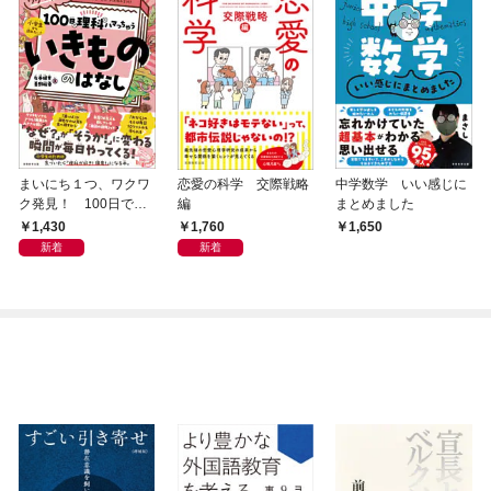
まいにち１つ、ワクワ
恋愛の科学 交際戦略
中学数学 いい感じに
ク発見！ 100日で理
編
まとめました
科にハマっちゃう「い
1,430
1,760
1,650
きもの」のはなし
新着
新着