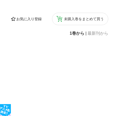
お気に入り登録
未購入巻をまとめて買う
1巻から
|
最新刊から