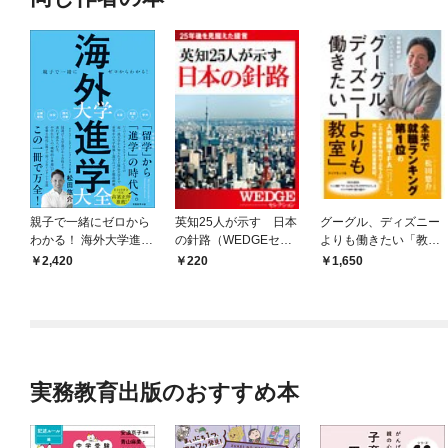
親子で一緒にゼロから
英知25人が示す 日本
グーグル、ディズニー
わかる！ 海外大学進学
の針路（WEDGEセレ
よりも働きたい「教
大全
クション No.27）
室」
2,420
220
1,650
実務教育出版のおすすめ本