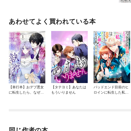
あわせてよく買われている本
【単行本】おデブ悪女
【タテヨミ】あなたは
バッドエンド目前のヒ
に転生したら、なぜか
もういりません
ロインに転生した私、
ラスボス王子様に執着
今世では恋愛するつも
されています
りがチートな兄が離し
てくれません！？@C
OMIC
同じ作者の本