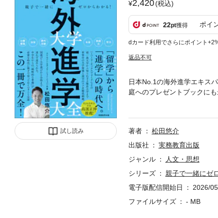
2,420
(税込)
ポイ
22
pt
獲得
dカード利用でさらにポイント+2
返品不可
日本No.1の海外進学エキ
庭へのプレゼントブックにも
急伸中のアジアの学校も数多
でジャンル別で豊富に収録！
各国の大学紹介：米国編第4
著者
松田悠介
試し読み
対策第7章 卒業後のキャリ
学校体育教師として勤務後、一念
出版社
実務教育出版
h For Japan」を創
ジャンル
人文・思想
エデュケーション日本支社長
シリーズ
親子で一緒にゼ
がある。
電子版配信開始日
2026/05
ファイルサイズ
- MB