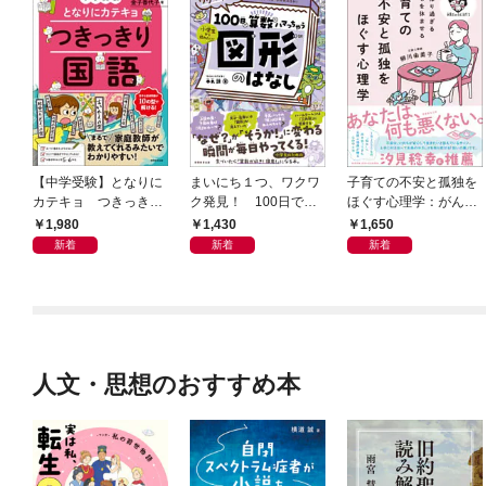
【中学受験】となりに
まいにち１つ、ワクワ
子育ての不安と孤独を
カテキョ つきっきり
ク発見！ 100日で算
ほぐす心理学：がんば
国語［記述ルール編］
数にハマっちゃう「図
り過ぎる親の心を休ま
1,980
1,430
1,650
形」のはなし
せる
新着
新着
新着
人文・思想のおすすめ本