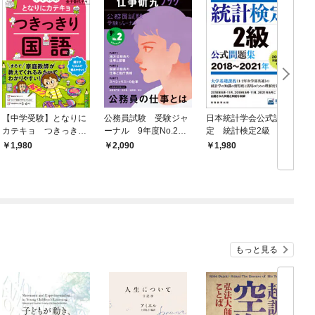
【中学受験】となりに
公務員試験 受験ジャ
日本統計学会公式認
カテキョ つきっきり
ーナル 9年度No.2
定 統計検定2級 公
国語［解答テクニック
仕事研究ブック
式問題集［2018～202
1,980
2,090
1,980
編］
1年］
もっと見る