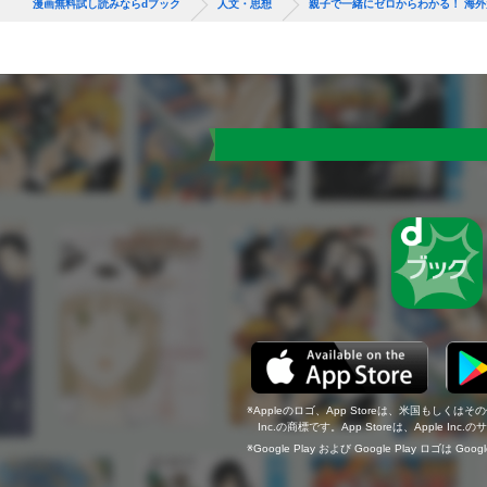
漫画無料試し読みならdブック
人文・思想
親子で一緒にゼロからわかる！ 海
Appleのロゴ、App Storeは、米国もしくはそ
Inc.の商標です。App Storeは、Apple In
Google Play および Google Play ロゴは Go