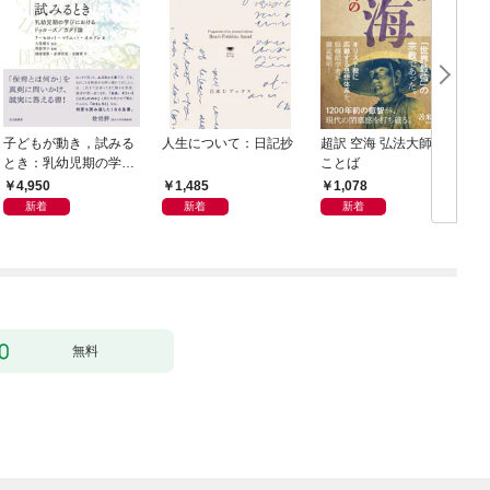
子どもが動き，試みる
人生について：日記抄
超訳 空海 弘法大師の
とき：乳幼児期の学び
ことば
におけるドゥルーズ／
4,950
1,485
1,078
ガタリ論
新着
新着
新着
無料