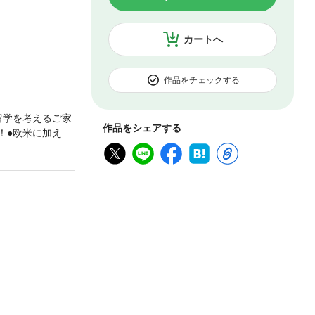
カートへ
作品をチェックする
留学を考えるご家
作品をシェアする
！●欧米に加え、
校からトップ校ま
・出願戦略第3章
留学生活の実態と
エキスパート。中
All」「Teac
業・クリムゾン・
イヤモンド社）