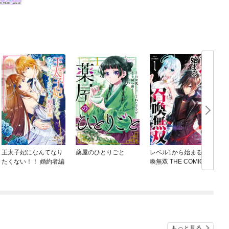
王太子妃になんてなり
薬屋のひとりごと
レベル1から始まる召
たくない！！ 婚約者編
喚無双 THE COMIC
ね
もっと見る