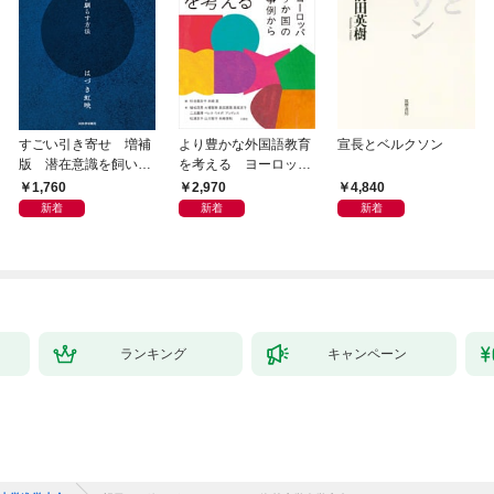
すごい引き寄せ 増補
より豊かな外国語教育
宣長とベルクソン
版 潜在意識を飼い馴
を考える ヨーロッパ
らす方法
9か国の事例から
1,760
2,970
4,840
新着
新着
新着
ランキング
キャンペーン