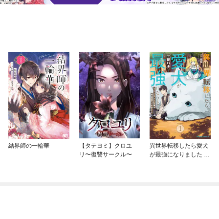
結界師の一輪華
【タテヨミ】クロユ
異世界転移したら愛犬
リ〜復讐サークル〜
が最強になりました ～
シルバーフェンリルと
俺が異世界暮らしを始
めたら～ THE COMIC