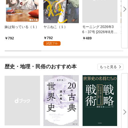
妹は知っている（１）
ヤニねこ（１）
モーニング 2026年3
ゲー
6・37号 [2026年8月6
貴族
日発売]
外れ
792
792
￥489
7
を駆
試読フル
して
歴史・地理・民俗のおすすめ本
もっと見る