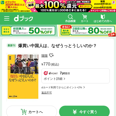
作品検索
カート
はじめての方へ
爆買い中国人は、なぜうっとうしいのか？
最新刊
陽陽
770
(税込)
7
pt
獲得
ポイント詳細
dカード利用でさらにポイント+2%
返品不可
カートへ
今すぐ買う