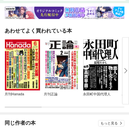
あわせてよく買われている本
月刊Hanada
月刊正論
永田町中国代理人
ハト
同じ作者の本
もっと見る