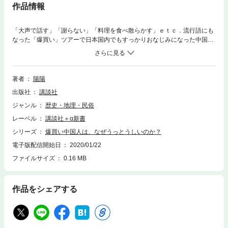
作品情報
「大声で話す」「謝らない」「料理を食べ散らかす」ｅｔｃ．流行語にも
なった「爆買い」ツアーで日本国内でもすっかりおなじみになった中国人
の姿。日本人がとかく眉を顰めがちなその言動の裏には、悠久の歴史の中
で受け継がれてきた、変わらぬ文化気質がある。日中文化比較の研究者で
もあり、在日二十余年の著者が、「近くて遠い国」中国と中国人に日本人
が抱く「なぜ？」を解明する。
著者
陽陽
出版社
講談社
ジャンル
歴史・地理・民俗
レーベル
講談社＋α新書
シリーズ
爆買い中国人は、なぜうっとうしいのか？
電子版配信開始日
2020/01/22
ファイルサイズ
0.16 MB
作品をシェアする