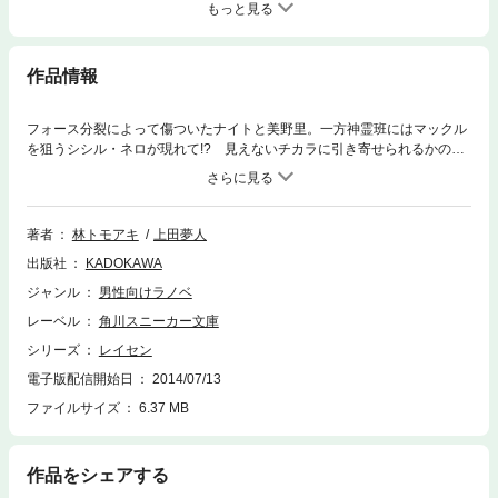
もっと見る
作品情報
フォース分裂によって傷ついたナイトと美野里。一方神霊班にはマックル
を狙うシシル・ネロが現れて!? 見えないチカラに引き寄せられるかのよ
うに集い始める不穏な影。クライマックス直前、引きこもり男の第二の人
生が大きく動き出す！
著者
林トモアキ
上田夢人
出版社
KADOKAWA
ジャンル
男性向けラノベ
レーベル
角川スニーカー文庫
シリーズ
レイセン
電子版配信開始日
2014/07/13
ファイルサイズ
6.37 MB
作品をシェアする