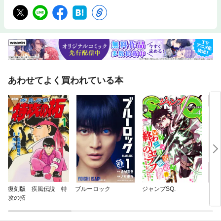
あわせてよく買われている本
復刻版 疾風伝説 特
ブルーロック
ジャンプSQ.
スパ
攻の拓