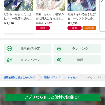
だから、私言ったわよ
学園一かわいい後輩の
雑用スキルで生き延び
天才
ね？ 〜没落令嬢の案
命の恩人になったら、
る —リストラ社会人
私の
外楽しい領地改革〜
通い妻になって関係を
のソロダンジョン攻略
戻っ
814
407
1,650
1,
1,430
迫ってくる。
記—
して
割引
新着
試読増量
新刊配信予定
ランキング
キャンペーン
無料
漫画無料試し読みならdブック
男性向けラノベ
レイセン
レイセン Ｆｉｌ
アプリならもっと便利で快適に！