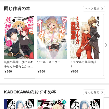
同じ作者の本
もっと見る
無職の英雄 別にスキ
ワールドオーダー
ミスマルカ興国物語
合本
ルなんか要らなかった
Ｉ
異世
んだが-才能ゼロの成
660
660
660
3,
り上がり-１
KADOKAWAのおすすめ本
もっと見る