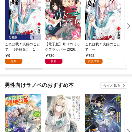
これは我々夫婦のこと
【電子版】月刊コミッ
これは我々夫婦のこと
チェ
で、【分冊版】 1
クフラッパー 2026年9
で、一
冊版
月号
0
730
792
0
無料
新着
試読増量
男性向けラノベのおすすめ本
もっと見る