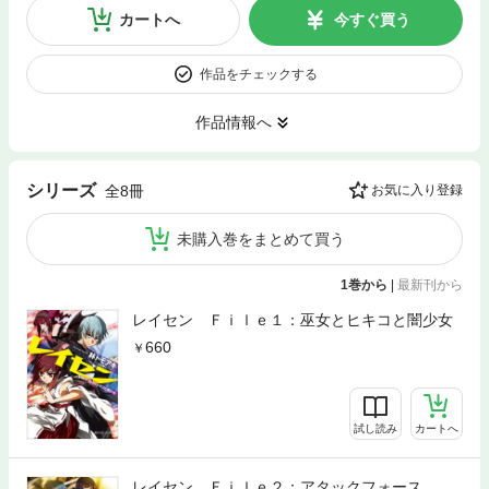
カートへ
今すぐ買う
作品をチェックする
作品情報へ
シリーズ
全8冊
お気に入り登録
未購入巻をまとめて買う
1巻から
|
最新刊から
レイセン Ｆｉｌｅ１：巫女とヒキコと闇少女
660
試し読み
カートへ
レイセン Ｆｉｌｅ２：アタックフォース