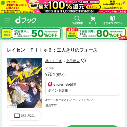
作品検索
カート
はじめての方へ
レイセン Ｆｉｌｅ６：三人きりのフォース
林トモアキ
上田夢人
ノベル
704
(税込)
6
pt
獲得
ポイント詳細
dカード利用でさらにポイント+2%
返品不可
試し読み