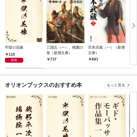
牢獄の花嫁
三国志（一） 桃園の
宮本武蔵（一）（新潮
宮本
巻（新潮文庫）
文庫）
本版
110
737
693
5,
新着
オリオンブックスのおすすめ本
もっと見る