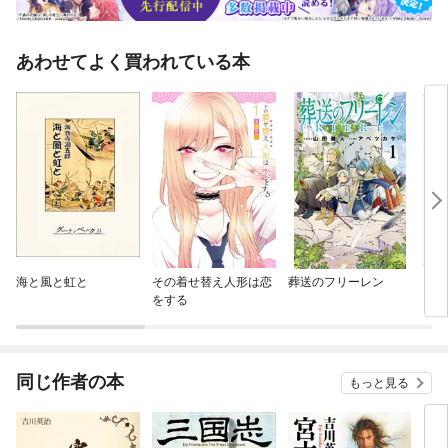
あわせてよく買われている本
海と風と虹と
その着せ替え人形は恋
葬送のフリーレン
ロー
をする
同じ作者の本
もっと見る