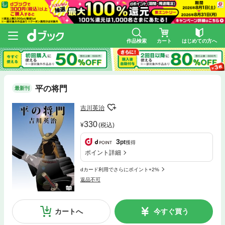
作品検索
カート
はじめての方へ
平の将門
最新刊
吉川英治
330
(税込)
3
pt
獲得
ポイント詳細
dカード利用でさらにポイント+2%
返品不可
カートへ
今すぐ買う