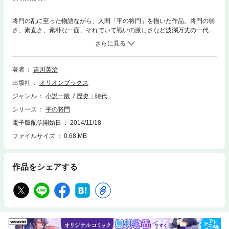
将門の乱に至った物語ながら、人間「平の将門」を描いた作品。将門の弱
さ、素直さ、素朴な一面、それでいて戦いの激しさなど波瀾万丈の一代
記。これを読めば将門を愛さずにはいられない。ドラマ化、映像化された
作品。
著者
吉川英治
出版社
オリオンブックス
ジャンル
小説一般
歴史・時代
シリーズ
平の将門
電子版配信開始日
2014/11/18
ファイルサイズ
0.68 MB
作品をシェアする