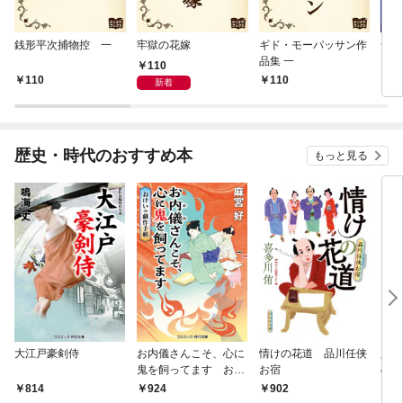
銭形平次捕物控 一
牢獄の花嫁
ギド・モーパッサン作
一寸
品集 一
110
110
110
1
新着
歴史・時代のおすすめ本
もっと見る
大江戸豪剣侍
お内儀さんこそ、心に
情けの花道 品川任侠
必殺
鬼を飼ってます おけ
お宿
の弦
いの戯作手帖
814
924
902
8