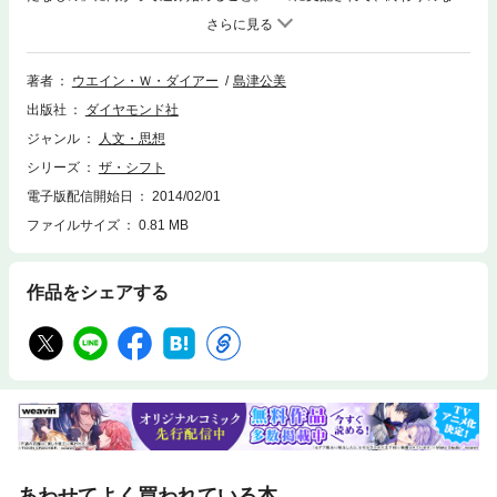
要求や誤った決まり事にとらわれる人生には、常に生きにくさと苦しさが
つきまといます。人生を意味あるものに変える方法を知ることで、真の幸
福に満たされた人生が手に入れられます
著者
ウエイン・Ｗ・ダイアー
島津公美
出版社
ダイヤモンド社
ジャンル
人文・思想
シリーズ
ザ・シフト
電子版配信開始日
2014/02/01
ファイルサイズ
0.81 MB
作品をシェアする
あわせてよく買われている本