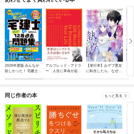
2026年度版 みんなが
アルフレッド・アドラ
【単行本】おデブ悪女
【タ
欲しかった！ 宅建士の
ー 人生に革命が起き
に転生したら、なぜか
もう
12年過去問題集
る１００の言葉
ラスボス王子様に執着
されています
同じ作者の本
もっと見る