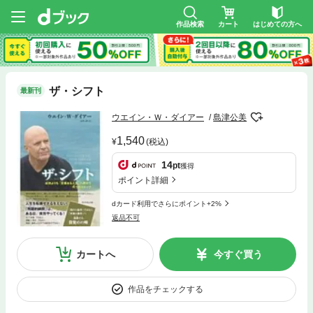
作品検索
カート
はじめての方へ
ザ・シフト
最新刊
ウエイン・Ｗ・ダイアー
島津公美
1,540
(税込)
14
pt
獲得
ポイント詳細
dカード利用でさらにポイント+2%
返品不可
カートへ
今すぐ買う
作品をチェックする