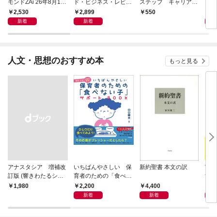
モンドZAi 26年8月10
ド・ビジネス・レビュ
ステップ キャリアの
日・17日合併号
ー 2026年9月号 特集
成功とは何か
2,530
2,899
2,
550
「上司をマネジメント
新着
新着
する」
人文・思想のおすすめ本
もっと見る
アナスタシア 増補改
いちばんやさしい 保
新約聖書 本文の訳
実は
訂版 (響きわたるシベ
育者のための「食べな
す 
リア杉シリーズ 1)
い子」サポートＢＯＯ
物語
2,200
4,400
1,
￥1,980
Ｋ 偏食・少食のお悩
新着
新着
み解決！