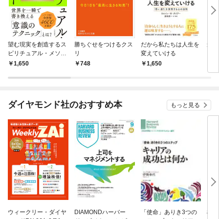
望む現実を創造するス
勝ちぐせをつけるクス
だから私たちは人生を
最高
ピリチュアル・メソッ
リ
変えていける
くれ
ド
る幸
1,650
748
1,650
1,
叶え
ダイヤモンド社のおすすめ本
もっと見る
ウィークリー・ダイヤ
DIAMONDハーバー
「使命」ありき3つの
極限