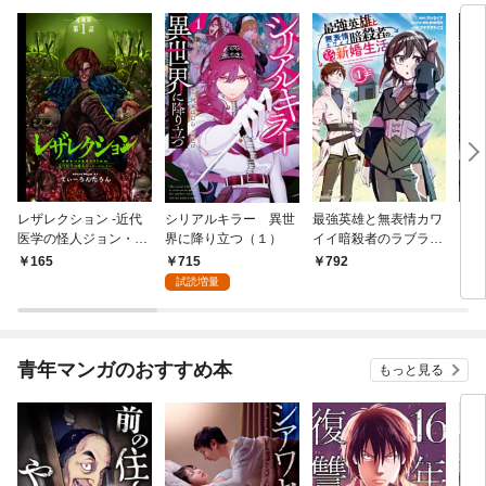
レザレクション -近代
シリアルキラー 異世
最強英雄と無表情カワ
シリ
医学の怪人ジョン・ハ
界に降り立つ（１）
イイ暗殺者のラブラブ
に降
ンター- 連載版 第1話
新婚生活 １巻
トル
715
165
792
7
少年の眼
試読増量
青年マンガのおすすめ本
もっと見る