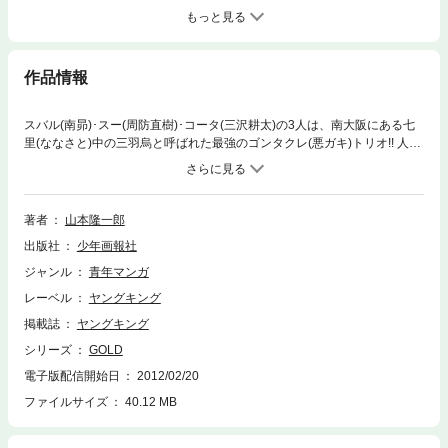
もっと見る
作品情報
スバル(南昴)･スー(周防直樹)･コータ(三沢耕太)の3人は、南大阪にある七
里(ななさと)中の三羽烏と呼ばれた最強のゴンタクレ(悪ガキ)トリオ!! 人生
の目的を見出しきれず苛立つ日々を過ごす彼等が、複雑に絡み合いながら
三者三様に異なる道で『頂点』を目指すのだった。男として、人間とし
て、夢に向かって突き進む! 南大阪を舞台に織りなすゴンタクレたちの｢黄
金色(ゴールド))｣に輝くピッカピカ青春グラフィティ!!
著者
山本隆一郎
出版社
少年画報社
ジャンル
青年マンガ
レーベル
ヤングキング
掲載誌
ヤングキング
シリーズ
GOLD
電子版配信開始日
2012/02/20
ファイルサイズ
40.12 MB