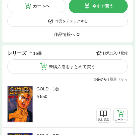
カートへ
今すぐ買う
作品をチェックする
作品情報へ
シリーズ
全16冊
お気に入り登録
未購入巻をまとめて買う
1巻から
|
最新刊から
GOLD 1巻
550
試し読み
カートへ