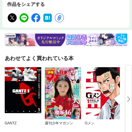
作品をシェアする
あわせてよく買われている本
GANTZ
週刊少年マガジン
Gメン
囚人