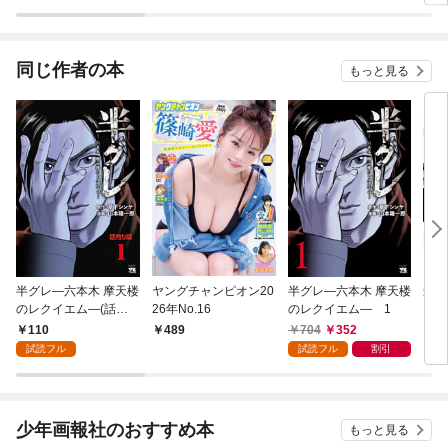
同じ作者の本
もっと見る
半グレ―六本木 摩天楼
ヤングチャンピオン20
半グレ―六本木 摩天楼
最後
のレクイエム―(話売
26年No.16
のレクイエム― 1
り) #1
110
704
352
489
6
試読フル
試読フル
割引
少年画報社のおすすめ本
もっと見る