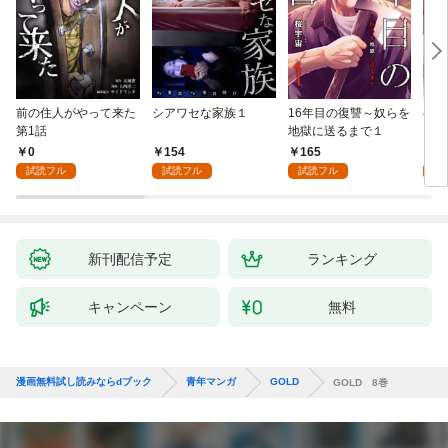
前の住人がやって来た
シアワセな家族１
16年目の復讐～奴らを
ベイ
第1話
地獄に送るまで１
エブ
版】
0
154
165
2
試読フル
試読フル
試読フル
試
新刊配信予定
ランキング
キャンペーン
無料
漫画無料試し読みならdブック
青年マンガ
GOLD
GOLD 8巻