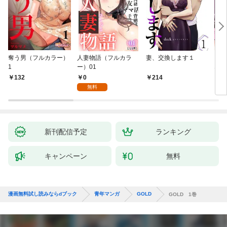
奪う男（フルカラー）
人妻物語（フルカラ
妻、交換します１
ごめ
1
ー）01
ない
0
132
214
1
無料
新刊配信予定
ランキング
キャンペーン
無料
漫画無料試し読みならdブック
青年マンガ
GOLD
GOLD 1巻