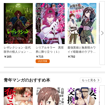
レザレクション -近代
シリアルキラー 異世
最強英雄と無表情カワ
シリ
医学の怪人ジョン・ハ
界に降り立つ（１）
イイ暗殺者のラブラブ
に降
ンター- 連載版 第1話
新婚生活 １巻
トル
715
165
792
7
少年の眼
試読増量
青年マンガのおすすめ本
もっと見る