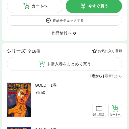
カートへ
今すぐ買う
作品をチェックする
作品情報へ
シリーズ
全16冊
お気に入り登録
未購入巻をまとめて買う
1巻から
|
最新刊から
GOLD 1巻
550
試し読み
カートへ