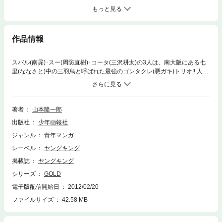
もっと見る
作品情報
スバル(南昴)･スー(周防直樹)･コータ(三沢耕太)の3人は、南大阪にある七
里(ななさと)中の三羽烏と呼ばれた最強のゴンタクレ(悪ガキ)トリオ!! 人生
の目的を見出しきれず苛立つ日々を過ごす彼等が、複雑に絡み合いながら
三者三様に異なる道で『頂点』を目指すのだった。男として、人間とし
て、夢に向かって突き進む! 南大阪を舞台に織りなすゴンタクレたちの｢黄
金色(ゴールド))｣に輝くピッカピカ青春グラフィティ!!
著者
山本隆一郎
出版社
少年画報社
ジャンル
青年マンガ
レーベル
ヤングキング
掲載誌
ヤングキング
シリーズ
GOLD
電子版配信開始日
2012/02/20
ファイルサイズ
42.58 MB