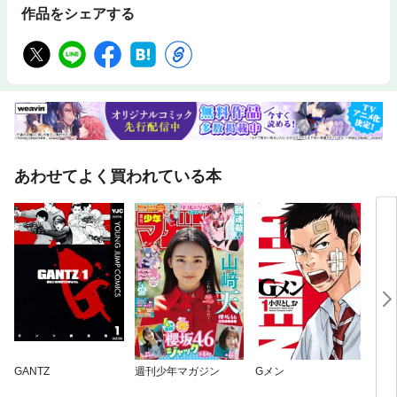
作品をシェアする
あわせてよく買われている本
GANTZ
週刊少年マガジン
Gメン
囚人