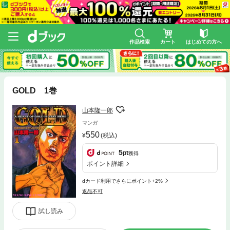
作品検索
カート
はじめての方へ
GOLD 1巻
山本隆一郎
マンガ
550
(税込)
5
pt
獲得
ポイント詳細
dカード利用でさらにポイント+2%
返品不可
試し読み