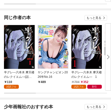
同じ作者の本
もっと見る
半グレ―六本木 摩天楼
ヤングチャンピオン20
半グレ―六本木 摩天楼
最後
のレクイエム―(話売
26年No.16
のレクイエム― 1
り) #1
110
704
352
489
6
試読フル
試読フル
割引
少年画報社のおすすめ本
もっと見る