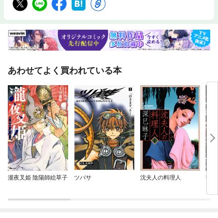
あわせてよく買われている本
瀧夜叉姫 陰陽師絵草子
ツバサ
沈夫人の料理人
明日
を【