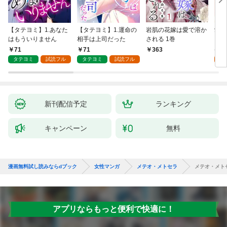
【タテヨミ】1.あなた
【タテヨミ】1.運命の
岩肌の花嫁は愛で溶か
愛し
はもういりません
相手は上司だった
される 1巻
い 
71
71
1
363
タテヨミ
試読フル
タテヨミ
試読フル
試
新刊配信予定
ランキング
キャンペーン
無料
漫画無料試し読みならdブック
女性マンガ
メテオ・メトセラ
メテオ・メト
アプリならもっと便利で快適に！