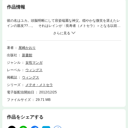
作品情報
彼の名はユカ。頭脳明晰にして容姿端麗な神父。穏やかな微笑を湛えたレ
インの親友??…。 それはレインが〈長寿者（メトセラ）＞となる以前の
話??。教会で孤児たちの世話をしながら、明るい少女フレイアに密かな想
いを寄せる、若き神父レイン。だが彼女の関心はユカに。そのユカは健気
に生きる人々を、何故か昏（くら）い瞳で見つめていた。戦乱の中、加速
するユカの野心と狂気。決して覚めやらぬ悪夢を打ち砕くために、彼が選
著者
尾崎かおり
択した道とは……!? レインの衝撃の過去が、今、明かされる!! 外伝「C
出版社
新書館
alling」も収録した、緊迫のネオ・アウトロー伝説第三弾!!
ジャンル
女性マンガ
レーベル
ウィングス
掲載誌
ウィングス
シリーズ
メテオ・メトセラ
電子版配信開始日
2012/12/25
ファイルサイズ
29.71 MB
作品をシェアする