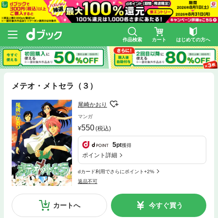
作品検索
カート
はじめての方へ
メテオ・メトセラ（３）
尾崎かおり
マンガ
550
(税込)
5
pt
獲得
ポイント詳細
dカード利用でさらにポイント+2%
返品不可
カートへ
今すぐ買う