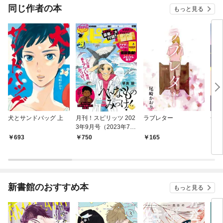
同じ作者の本
もっと見る
犬とサンドバッグ 上
月刊！スピリッツ 202
ラブレター
金の
3年9月号（2023年7月
27日発売号）
693
750
165
7
新書館のおすすめ本
もっと見る