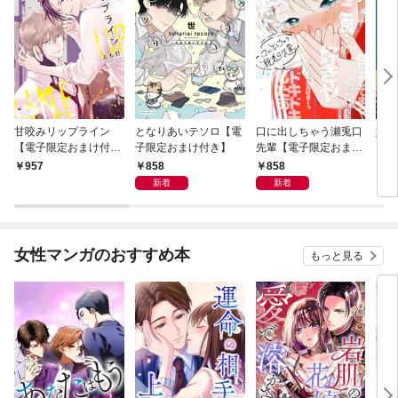
甘咬みリップライン
となりあいテソロ【電
口に出しちゃう瀬兎口
奸臣
【電子限定おまけ付
子限定おまけ付き】
先輩【電子限定おまけ
き】
付き】
858
858
957
8
新着
新着
女性マンガのおすすめ本
もっと見る