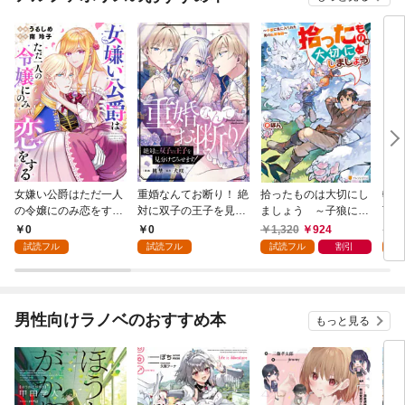
女嫌い公爵はただ一人
重婚なんてお断り！ 絶
拾ったものは大切にし
転生
の令嬢にのみ恋をする
対に双子の王子を見分
ましょう ～子狼に気
下に
（分冊版）第１話
けてみせます！（分冊
に入られた男の転移物
冒険
0
0
1,320
924
1,
版） 第１話
語～
試読フル
試読フル
試読フル
割引
試
男性向けラノベのおすすめ本
もっと見る