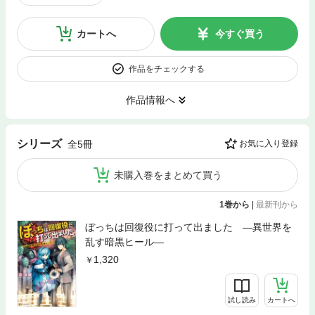
カートへ
今すぐ買う
作品をチェックする
作品情報へ
シリーズ
全5冊
お気に入り登録
未購入巻をまとめて買う
1巻から
|
最新刊から
ぼっちは回復役に打って出ました ―異世界を
乱す暗黒ヒール―
1,320
試し読み
カートへ