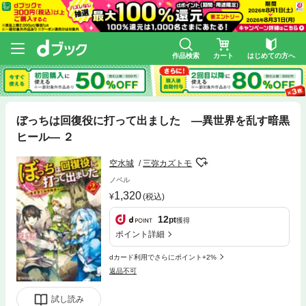
作品検索
カート
はじめての方へ
ぼっちは回復役に打って出ました ―異世界を乱す暗黒
ヒール― ２
空水城
三弥カズトモ
ノベル
1,320
(税込)
12
pt
獲得
ポイント詳細
dカード利用でさらにポイント+2%
返品不可
試し読み