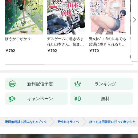
ほうかごがかり
デスゲームに巻き込ま
男女比1：5の世界でも
戦地
れた山本さん、気まま
普通に生きられると思
カシ
にゲームバランスを崩
った？ ～激重感情な
活を
8
792
792
770
壊させる【電子特別
彼女たちが無自覚男子
特典
試
版】
に翻弄されたら～
新刊配信予定
ランキング
キャンペーン
無料
漫画無料試し読みならdブック
男性向けラノベ
ぼっちは回復役に打って出ました