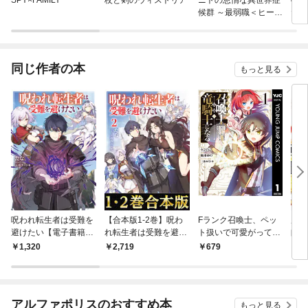
SPY×FAMILY
杖と剣のウィストリア
ニトの怠惰な異世界症
40
候群 ～最弱職＜ヒーラ
た大
ー＞なのに最強はチー
トですか？～
同じ作者の本
もっと見る
呪われ転生者は受難を
【合本版1-2巻】呪わ
Fランク召喚士、ペッ
底辺
避けたい【電子書籍限
れ転生者は受難を避け
ト扱いで可愛がってい
師に
定書き下ろしSS付
たい
た召喚獣がバハムート
1,320
2,719
679
6
き】
に成長したので冒険を
辞めて最強の竜騎士に
なる 1
アルファポリスのおすすめ本
もっと見る