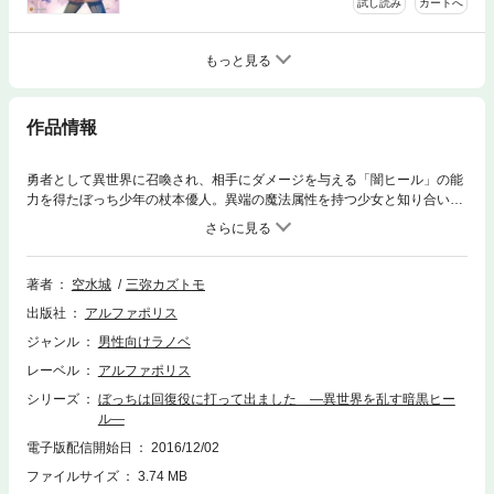
試し読み
カートへ
もっと見る
作品情報
勇者として異世界に召喚され、相手にダメージを与える「闇ヒール」の能
力を得たぼっち少年の杖本優人。異端の魔法属性を持つ少女と知り合い、
彼女とともに迷宮攻略を目指す優人は、冒険者たちによる大規模攻略部隊
への参加を決意する。だが、迷宮の奥で待ち受けるのは、脅威の回復力を
持つ厄介なボス「キングトレント」。時間が経つほどにHPを回復してし
まう反則級のボスに対して、優人は闇の継続回復魔法で対抗する！
著者
空水城
三弥カズトモ
出版社
アルファポリス
ジャンル
男性向けラノベ
レーベル
アルファポリス
シリーズ
ぼっちは回復役に打って出ました ―異世界を乱す暗黒ヒー
ル―
電子版配信開始日
2016/12/02
ファイルサイズ
3.74 MB