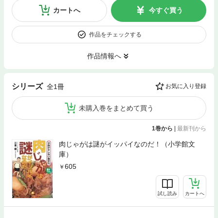
カートへ
今すぐ買う
作品をチェックする
作品情報へ
シリーズ
全1冊
お気に入り登録
未購入巻をまとめて買う
1巻から
|
最新刊から
肉じゃがは謎がイッパイなのだ！（小学館文
庫）
605
試し読み
カートへ