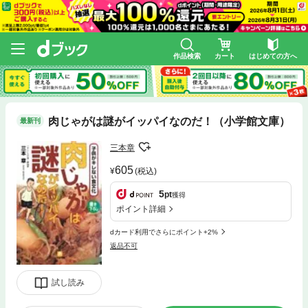
作品検索
カート
はじめての方へ
肉じゃがは謎がイッパイなのだ！（小学館文庫）
最新刊
三本章
605
(税込)
5
pt
獲得
ポイント詳細
dカード利用でさらにポイント+2%
返品不可
試し読み