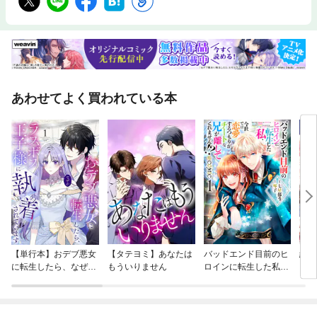
あわせてよく買われている本
【単行本】おデブ悪女
【タテヨミ】あなたは
バッドエンド目前のヒ
結界
に転生したら、なぜか
もういりません
ロインに転生した私、
ラスボス王子様に執着
今世では恋愛するつも
されています
りがチートな兄が離し
てくれません！？@C