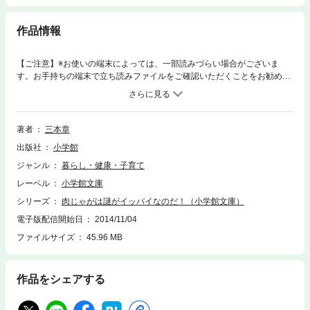
作品情報
【ご注意】※お使いの端末によっては、一部読みづらい場合がございま
す。お手持ちの端末で立ち読みファイルをご確認いただくことをお勧めし
ます。肉じゃがは、いつから家庭料理の代表選手になったのか。その歴史
は意外と浅く昭和40年代以降だった。さらにじゃがいもの日本史世界史ま
で考察を進め、最後に豊かな食卓家族再生の本質とおふくろの味との関係
を探る。※この商品は紙の書籍のページを画像にした電子書籍です。文字
著者
三本章
サイズだけを拡大・縮小することはできませんので、予めご了承くださ
出版社
小学館
い。 試し読みファイルにより、ご購入前にお手持ちの端末での表示をご確
認ください。
ジャンル
暮らし・健康・子育て
レーベル
小学館文庫
シリーズ
肉じゃがは謎がイッパイなのだ！（小学館文庫）
電子版配信開始日
2014/11/04
ファイルサイズ
45.96 MB
作品をシェアする