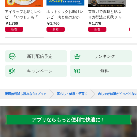
アイラップお助けレシ
ホットクックお助けレ
首ヨガで真我と結ぶ
すご
ピ 「いつも」も「も
シピ 肉と魚のおか
ヨガ行法と真我 チャク
クニ
しも」もおいしい！
ず 少ない材料＆調味
ラと真我の関係 クンダ
した
1,760
1,760
1,776
1,
料で、あとはスイッチ
リーニ上昇体験 次元上
新着
新着
新着
ポン！
昇と真我の関係
新刊配信予定
ランキング
キャンペーン
無料
漫画無料試し読みならdブック
暮らし・健康・子育て
肉じゃがは謎がイッパイな
アプリならもっと便利で快適に！