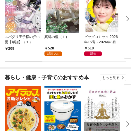
スパダリ王子様の狂い
真綿の檻（１）
ビッグコミック 2026
こん
愛【単話】（１）
年16号（2026年8月7
（１
日発売）
528
510
5
209
試読フル
新着
試
暮らし・健康・子育てのおすすめ本
もっと見る