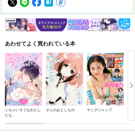
あわせてよく買われている本
シちゃいそうなわたし
そらのおとしもの
ヤングジャンプ
週刊
たち