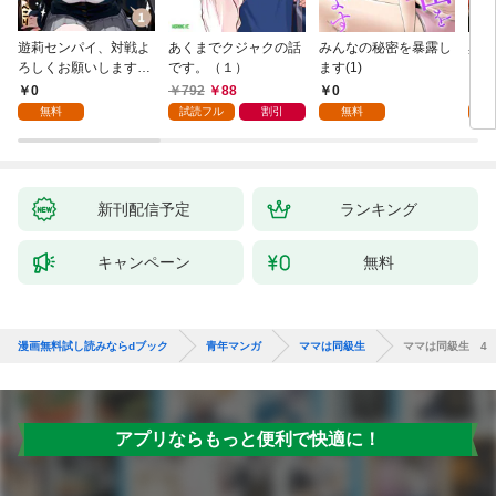
遊莉センパイ、対戦よ
あくまでクジャクの話
みんなの秘密を暴露し
異世
ろしくお願いします。
です。（１）
ます(1)
1
0
792
88
0
7
無料
試読フル
割引
無料
試
新刊配信予定
ランキング
キャンペーン
無料
漫画無料試し読みならdブック
青年マンガ
ママは同級生
ママは同級生 4
アプリならもっと便利で快適に！