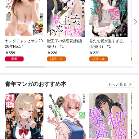
ヤングチャンピオン20
獣王子の偽恋花嫁(話
君たち愛が重すぎる。
桜と
26年No.17
売り) #1
(話売り) #1
559
220
220
2
新着
試読フル
試読フル
試
青年マンガのおすすめ本
もっと見る