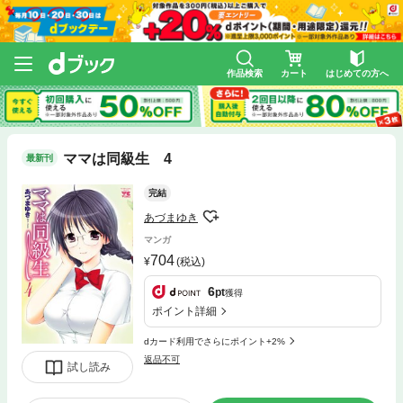
作品検索
カート
はじめての方へ
ママは同級生 4
最新刊
完結
あづまゆき
マンガ
704
(税込)
6
pt
獲得
ポイント詳細
dカード利用でさらにポイント+2%
返品不可
試し読み