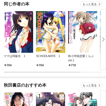
同じ作者の本
もっと見る
ママは同級生 1
SCHOOLMATE 1
柊小学校恋愛くらぶ
男子
vol.1
女学
704
704
770
6
秋田書店のおすすめ本
もっと見る