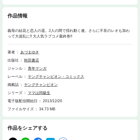
作品情報
義母の結花と恋人の遥。2人の間で揺れ動く遼。さらに不良のレオも加わ
って大波乱に!! 大人気ラブコメ最終巻!!
著者
あづまゆき
出版社
秋田書店
ジャンル
青年マンガ
レーベル
ヤングチャンピオン・コミックス
掲載誌
ヤングチャンピオン
シリーズ
ママは同級生
電子版配信開始日
2013/12/20
ファイルサイズ
34.73 MB
作品をシェアする