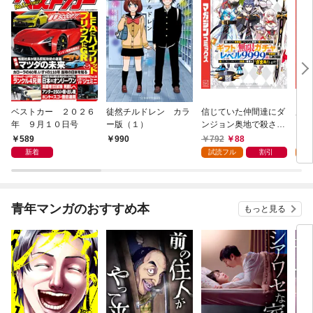
ベストカー ２０２６
徒然チルドレン カラ
信じていた仲間達にダ
魔女
年 ９月１０日号
ー版（１）
ンジョン奥地で殺され
かけたがギフト『無限
589
792
88
7
990
ガチャ』でレベル９９
新着
試読フル
割引
試
９９の仲間達を手に入
れて元パーティーメン
バーと世界に復讐＆
『ざまぁ！』します！
青年マンガのおすすめ本
もっと見る
（１）