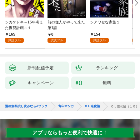
シカケドキ～15年考え
前の住人がやって来た
シアワセな家族１
16
た復讐計画～１
第1話
地獄
165
0
154
1
試読フル
試読フル
試読フル
試
新刊配信予定
ランキング
キャンペーン
無料
漫画無料試し読みならdブック
青年マンガ
ＯＬ進化論
ＯＬ進化論（１０）
アプリならもっと便利で快適に！