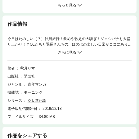
もっと見る
作品情報
今日はたのしい（？）社員旅行！飲めや歌えの大騒ぎ！ジョシバナも大盛
り上がり！？OLたちと課長さんちの、ほのぼの楽しい日常がココにありま
す。
著者
秋月りす
出版社
講談社
ジャンル
青年マンガ
掲載誌
モーニング
シリーズ
ＯＬ進化論
電子版配信開始日
2019/12/18
ファイルサイズ
34.80 MB
作品をシェアする