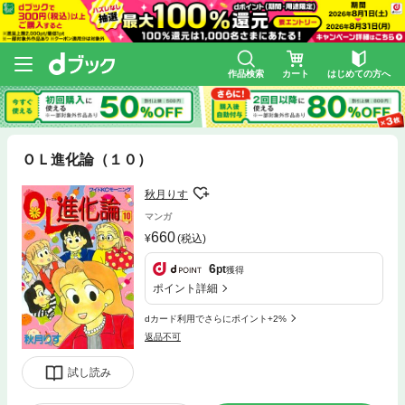
作品検索
カート
はじめての方へ
ＯＬ進化論（１０）
秋月りす
マンガ
660
(税込)
6
pt
獲得
ポイント詳細
dカード利用でさらにポイント+2%
返品不可
試し読み