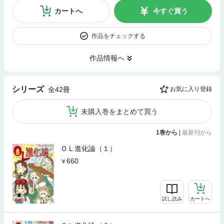
カートへ
今すぐ買う
作品をチェックする
作品情報へ
シリーズ
全42冊
お気に入り登録
未購入巻をまとめて買う
1巻から
|
最新刊から
ＯＬ進化論（１）
660
試し読み
カートへ