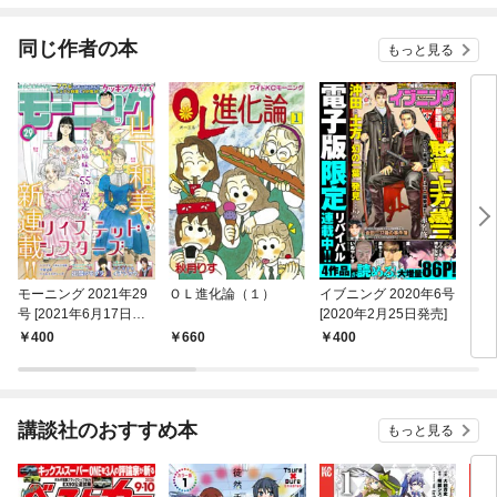
同じ作者の本
もっと見る
モーニング 2021年29
ＯＬ進化論（１）
イブニング 2020年6号
お
号 [2021年6月17日発
[2020年2月25日発売]
（１
売]
400
660
400
6
講談社のおすすめ本
もっと見る