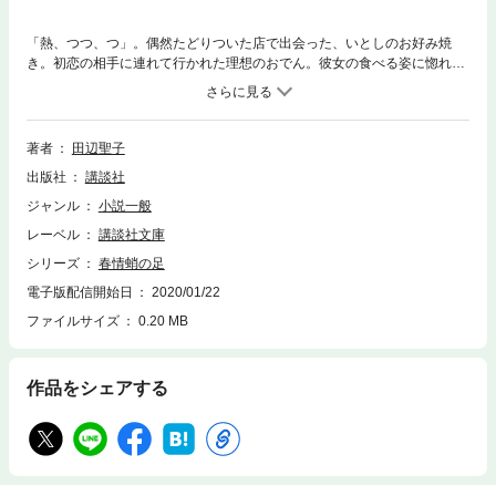
「熱、つつ、つ」。偶然たどりついた店で出会った、いとしのお好み焼
き。初恋の相手に連れて行かれた理想のおでん。彼女の食べる姿に惚れた
きつねうどんにたこやき。妻が味を再現できないすきやき。そして離婚相
手と一緒に味わうてっちり……。読むと幸せになれる、食と恋の短編集。
笑って恋して腹がすく。
著者
田辺聖子
出版社
講談社
ジャンル
小説一般
レーベル
講談社文庫
シリーズ
春情蛸の足
電子版配信開始日
2020/01/22
ファイルサイズ
0.20 MB
作品をシェアする