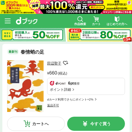
作品検索
カート
はじめての方へ
春情蛸の足
最新刊
田辺聖子
660
(税込)
6
pt
獲得
ポイント詳細
dカード利用でさらにポイント+2%
返品不可
カートへ
今すぐ買う