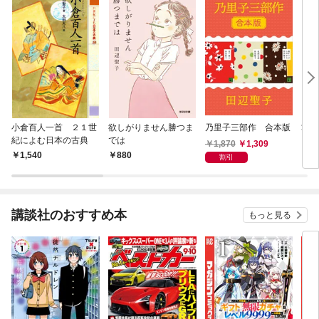
小倉百人一首 ２１世
欲しがりません勝つま
乃里子三部作 合本版
掌の
紀によむ日本の古典
では
と読
1,870
1,309
1,540
880
9
割引
講談社のおすすめ本
もっと見る