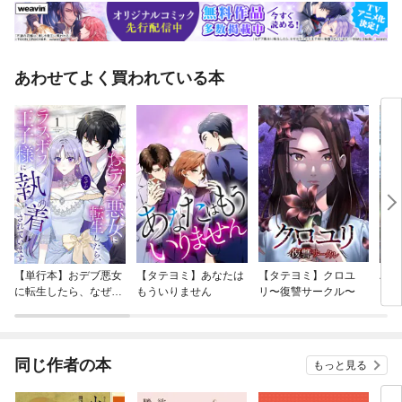
あわせてよく買われている本
【単行本】おデブ悪女
【タテヨミ】あなたは
【タテヨミ】クロユ
バッ
に転生したら、なぜか
もういりません
リ〜復讐サークル〜
ロイ
ラスボス王子様に執着
今世
されています
りが
てく
OMI
同じ作者の本
もっと見る