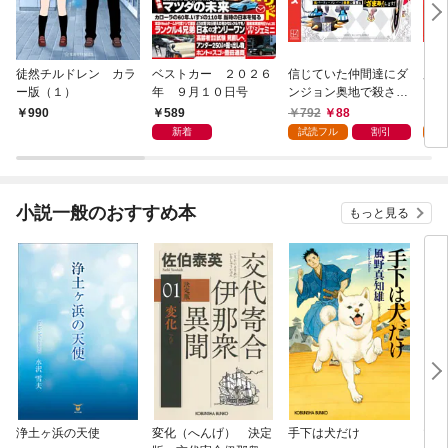
徒然チルドレン カラ
ベストカー ２０２６
信じていた仲間達にダ
魔女
ー版（１）
年 ９月１０日号
ンジョン奥地で殺され
かけたがギフト『無限
589
792
88
7
990
ガチャ』でレベル９９
新着
試読フル
割引
試
９９の仲間達を手に入
れて元パーティーメン
バーと世界に復讐＆
『ざまぁ！』します！
小説一般のおすすめ本
もっと見る
（１）
浄土ヶ浜の天使
変化（へんげ） 決定
手下は犬だけ
マリ