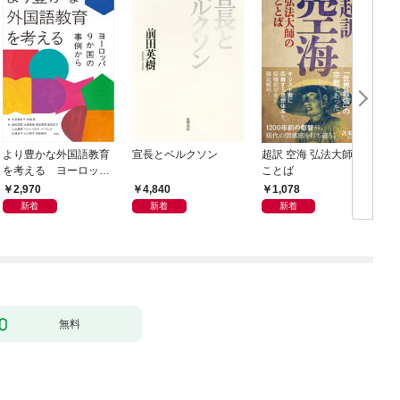
より豊かな外国語教育
宣長とベルクソン
超訳 空海 弘法大師の
を考える ヨーロッパ
ことば
9か国の事例から
2,970
4,840
1,078
新着
新着
新着
無料