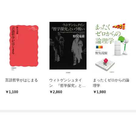
言語哲学がはじまる
ウィトゲンシュタイ
まったくゼロからの論
ン 『哲学探究』とい
理学
う戦い
1,100
2,860
1,980