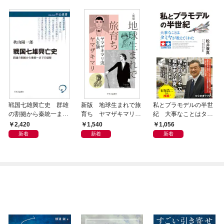
戦国七雄興亡史 群雄
新版 地球生まれで旅
私とプラモデルの半世
の割拠から秦統一まで
育ち ヤマザキマリ流
紀 大事なことはタミ
の道程
人生論
ヤが教えてくれた
2,420
1,540
1,056
新着
新着
新着