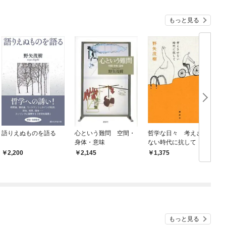
もっと見る
語りえぬものを語る
心という難問 空間・
哲学な日々 考えさせ
身体・意味
ない時代に抗して
2,200
2,145
1,375
もっと見る