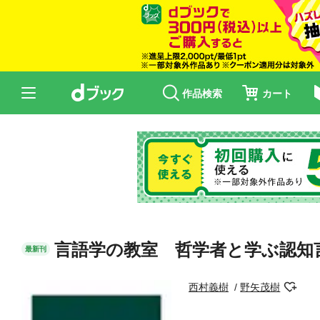
作品検索
カート
言語学の教室 哲学者と学ぶ認知
最新刊
西村義樹
野矢茂樹