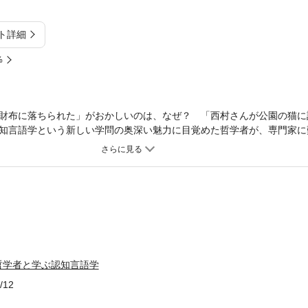
ト詳細
%
財布に落ちられた」がおかしいのは、なぜ？ 「西村さんが公園の猫に
知言語学という新しい学問の奥深い魅力に目覚めた哲学者が、専門家に
痛快な議論がくり返されるなかで、次第に明らかになる認知言語学の核
さぶられる、“知的探検”の生きた記録である。
哲学者と学ぶ認知言語学
/12