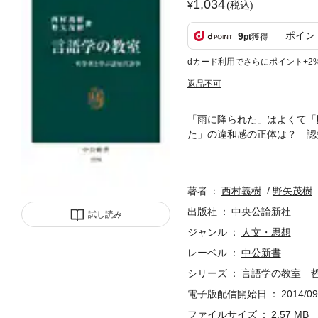
1,034
(税込)
ポイン
9
pt
獲得
dカード利用でさらにポイント+2
返品不可
「雨に降られた」はよくて「
た」の違和感の正体は？ 認
つける。豊富な例文を用いた
日々慣れ親しんだ日本語が揺
著者
西村義樹
野矢茂樹
出版社
中央公論新社
試し読み
ジャンル
人文・思想
レーベル
中公新書
シリーズ
言語学の教室 
電子版配信開始日
2014/09
ファイルサイズ
2.57 MB