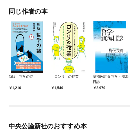
同じ作者の本
新版 哲学の謎
「ロンリ」の授業
増補改訂版 哲学・航海
日誌
1,210
1,540
2,970
中央公論新社のおすすめ本