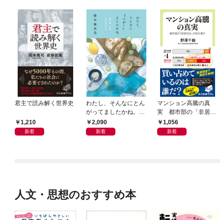
君主で読み解く世界史
わたし、そんなにとん
マンション高騰の真
がってましたかね。
実 都市部の「非居住
獅子座、Ａ型、丙午は
化」が街を壊す
1,210
2,090
1,056
めぐる
新着
新着
新着
人文・思想のおすすめ本