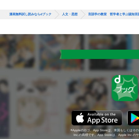
漫画無料試し読みならdブック
人文・思想
言語学の教室 哲学者と学ぶ認知言
Appleのロゴ、App Storeは、米国もしくはそ
Inc.の商標です。App Storeは、Apple In