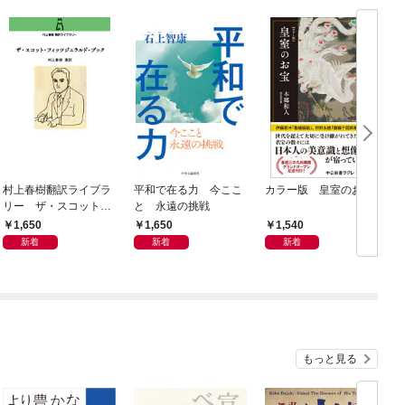
村上春樹翻訳ライブラ
平和で在る力 今ここ
カラー版 皇室のお宝
リー ザ・スコット・
と 永遠の挑戦
フィッツジェラルド・
1,650
1,650
1,540
ブック
新着
新着
新着
もっと見る