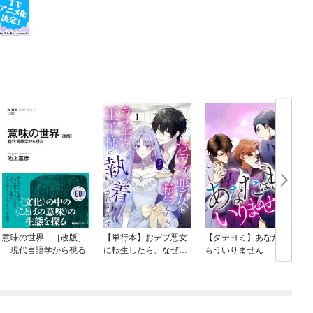
意味の世界 ［改版］
【単行本】おデブ悪女
【タテヨミ】あなたは
現代言語学から視る
に転生したら、なぜか
もういりません
ラスボス王子様に執着
されています
O