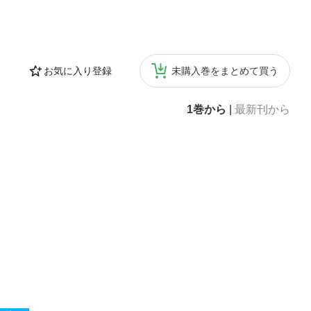
お気に入り登録
未購入巻をまとめて買う
1巻から
|
最新刊から