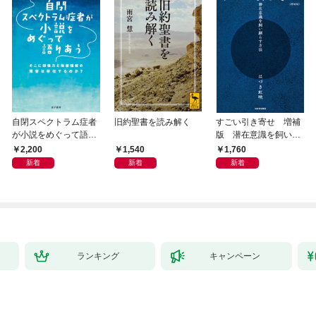
自閉スペクトラム症者
旧約聖書を読み解く
すごい引き寄せ 増補
が小説をめぐって語り
版 潜在意識を飼い馴
あう
らす方法
2,200
1,540
1,760
新着
新着
新着
ランキング
キャンペーン