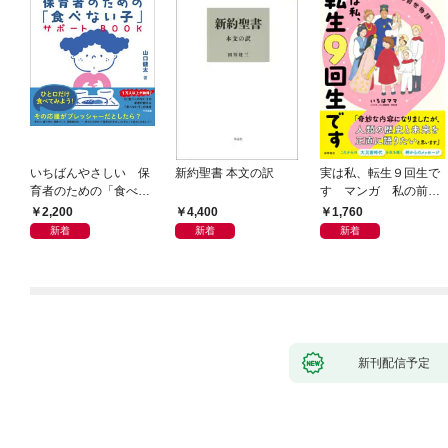
いちばんやさしい 保
新約聖書 本文の訳
実は私、転生９回生で
育者のための「食べな
す マンガ 私の前世
い子」サポートＢＯＯ
物語
2,200
4,400
1,760
Ｋ 偏食・少食のお悩
新着
新着
新着
み解決！
新刊配信予定