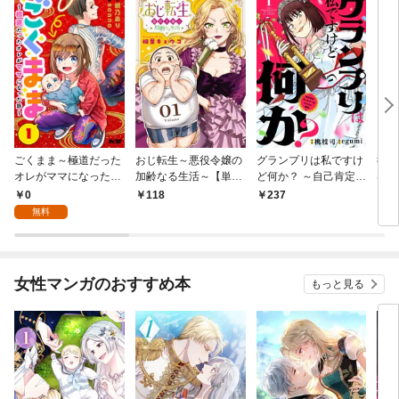
ごくまま～極道だった
おじ転生～悪役令嬢の
グランプリは私ですけ
後宮
オレがママになった話
加齢なる生活～【単
ど何か？ ～自己肯定モ
は謎
～【単話】（１）
話】（１）
ンスターのミスコン無
（１
0
118
237
2
双～【単話】（１）
無料
女性マンガのおすすめ本
もっと見る