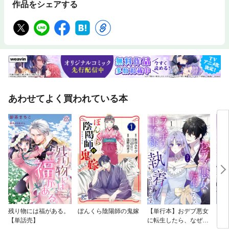
作品をシェアする
あわせてよく買われている本
残り物には福がある。
ぼんくら陰陽師の鬼嫁
【単行本】おデブ悪女
【タ
【単話売】
に転生したら、なぜか
もう