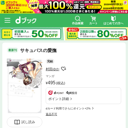
作品検索
カート
はじめての方へ
サキュバスの愛撫
最新刊
完結
村田ゆか
マンガ
495
(税込)
4
pt
獲得
ポイント詳細
dカード利用でさらにポイント+2%
返品不可
試し読み