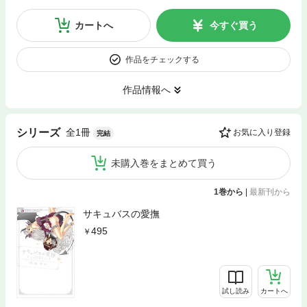
カートへ
今すぐ買う
作品をチェックする
作品情報へ
全1冊
シリーズ
お気に入り登録
完結
未購入巻をまとめて買う
1巻から
|
最新刊から
サキュバスの愛撫
495
試し読み
カートへ