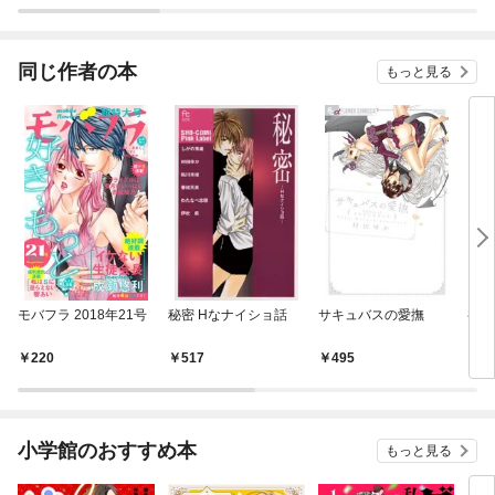
ラスボス王子様に執着
されています
同じ作者の本
もっと見る
モバフラ 2018年21号
秘密 Hなナイショ話
サキュバスの愛撫
初め
220
517
495
5
小学館のおすすめ本
もっと見る