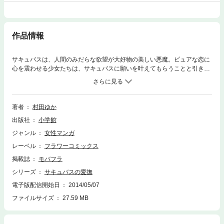
作品情報
サキュバスは、人間のみだらな欲望が大好物の美しい悪魔。ピュアな恋に
心を震わせる少女たちは、サキュバスに願いを叶えてもらうことと引き替
えに、ある「取引」をして、男たちに体を開くことに…。ロマンティック
でエロチックな、恋と欲望の連作集！・「サキュバスの愛撫」…片想いの
彼をふりむかせるためにきれいになりたい―。男たちと寝てその精をサキ
ュバスに捧げれば願いが叶うと言われた地味子の真白は…。「あなたに捧
著者
村田ゆか
げる私のすべて」…真優の彼は束縛の激しい男。でも、サキュバスに変え
出版社
小学館
て欲しいのは彼じゃなくて、自分自身だという真優。どんな彼でも受け入
れられるように、なんの隠し事もない、裸の姿をみせられるように…。・
ジャンル
女性マンガ
「お姉さまの玩具」…つるぺた幼児体型の美愛が願ったのは「大人の女」
レーベル
フラワーコミックス
になること。そのために毎晩サキュバスに愛撫されるうち、美愛の体も心
も変わってきて…。・「翼を脱いだ天使の誘惑」…見知らぬ男に犯された
掲載誌
モバフラ
辛い過去を持つミキ。優しい彼氏ができたけれど、どうしても男性に触れ
シリーズ
サキュバスの愛撫
ることができない…。サキュバスはそんなミキに「セックスできる体にし
電子版配信開始日
2014/05/07
てあげる」とささやくが…。・「淫密な夜に懺悔する」…サキュバスが誘
惑しようとするのは、お堅そうな神父サマ。サキュバスの泣き顔となまめ
ファイルサイズ
27.59 MB
かしい体を目の前にした神父サマは…！？