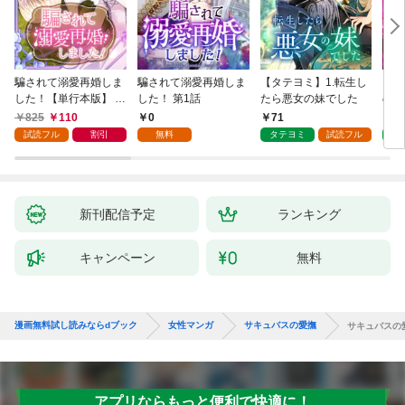
騙されて溺愛再婚しま
騙されて溺愛再婚しま
【タテヨミ】1.転生し
【タ
した！【単行本版】 1
した！ 第1話
たら悪女の妹でした
の私
巻
825
110
0
71
7
試読フル
割引
無料
タテヨミ
試読フル
タ
新刊配信予定
ランキング
キャンペーン
無料
漫画無料試し読みならdブック
女性マンガ
サキュバスの愛撫
サキュバスの
アプリならもっと便利で快適に！