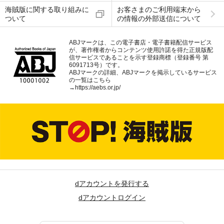
海賊版に関する取り組みに
お客さまのご利用端末から
ついて
の情報の外部送信について
ABJマークは、この電子書店・電子書籍配信サービス
が、著作権者からコンテンツ使用許諾を得た正規版配
信サービスであることを示す登録商標（登録番号 第
6091713号）です。
ABJマークの詳細、ABJマークを掲示しているサービス
の一覧はこちら
→
https://aebs.or.jp/
dアカウントを発行する
dアカウントログイン