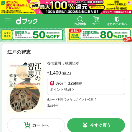
作品検索
カート
はじめての方へ
江戸の智恵
養老孟司
徳川恒孝
1,400
(税込)
12
pt
獲得
ポイント詳細
dカード利用でさらにポイント+2%
返品不可
カートへ
今すぐ買う