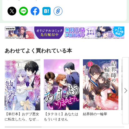
あわせてよく買われている本
【単行本】おデブ悪女
【タテヨミ】あなたは
結界師の一輪華
バッ
に転生したら、なぜか
もういりません
ロイ
ラスボス王子様に執着
今世