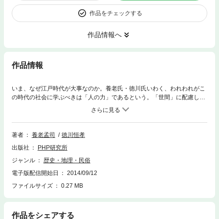
作品をチェックする
作品情報へ
作品情報
いま、なぜ江戸時代が大事なのか。養老氏・徳川氏いわく、われわれがこ
の時代の社会に学ぶべきは「人の力」であるという。「世間」に配慮して
欲を抑える個人の忍耐や、目上や同僚が仲間を叱咤する習慣の積み重ね
が、二百六十年ものあいだ平和と国力を築いた原動力だった。武士も町人
も美学をもち、己を律することを知っていた。だからお上の威光は「そこ
そこ」でよく、行政の実務は町人や農村の顔役に任せた。お触れ（法律）
著者
養老孟司
徳川恒孝
の実施についても、杓子定規ではなく、「目に余る」ときに罰した。法よ
出版社
PHP研究所
り世間の目が社会秩序を守ることを知っていたからである。翻ってこの十
数年、日本では条例・法律や規制の類がやたらと増えている。だが、それ
ジャンル
歴史・地理・民俗
で世の中が良くなったかといえば、むしろ悪くなったと感じる方が圧倒的
電子版配信開始日
2014/09/12
に多いのではないか。風通しの良い社会を築くために、いまこそ江戸の智
恵が必要である。グローバル時代に生きるヒントと、日本人の美質を発見
ファイルサイズ
0.27 MB
する一冊。
作品をシェアする