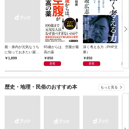
親・身内が元気なうち
65歳からは、空腹が最
深く考える力（PHP文
20
に知っておきたい届
高の薬
庫）
界史
出・手続きの準備（き
850
850
1,
￥1,899
ずな出版）
新着
新着
歴史・地理・民俗のおすすめ本
もっと見る