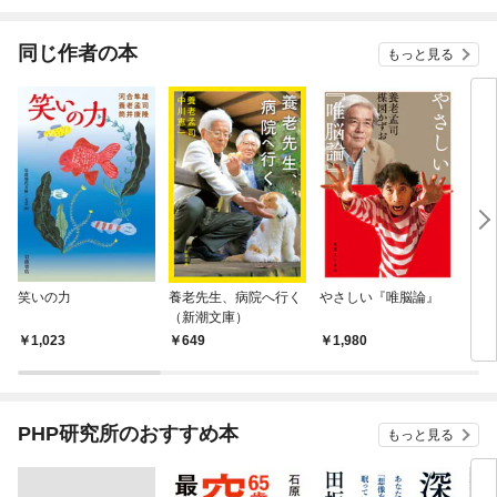
されています
りが
てく
OMI
同じ作者の本
もっと見る
笑いの力
養老先生、病院へ行く
やさしい『唯脳論』
日本
（新潮文庫）
1,023
649
1,980
1,
PHP研究所のおすすめ本
もっと見る