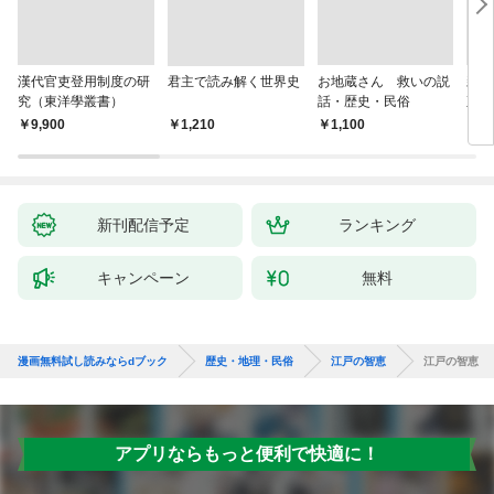
漢代官吏登用制度の研
君主で読み解く世界史
お地蔵さん 救いの説
親
究（東洋學叢書）
話・歴史・民俗
直立
迫る
￥9,900
￥1,210
￥1,100
￥1,
新刊配信予定
ランキング
キャンペーン
無料
漫画無料試し読みならdブック
歴史・地理・民俗
江戸の智恵
江戸の智恵
アプリならもっと便利で快適に！