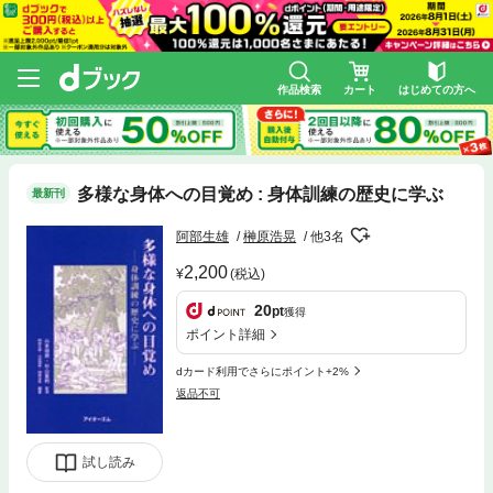
作品検索
カート
はじめての方へ
多様な身体への目覚め : 身体訓練の歴史に学ぶ
最新刊
阿部生雄
榊原浩晃
他3名
2,200
(税込)
20
pt
獲得
ポイント詳細
dカード利用でさらにポイント+2%
返品不可
試し読み