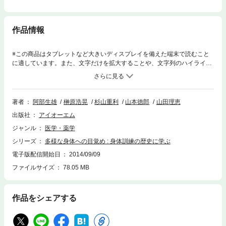
作品情報
※この商品はタブレットなど大きいディスプレイを備えた端末で読むこと
に適しています。また、文字だけを拡大することや、文字列のハイライ
ト、検索、辞書の参照、引用などの機能が使用できません。ドイツ体育史
研究の第一人者である著者に指導を受けた気鋭の体育・スポーツ史研究者
による論文集。身体論に学ぶ・身体教育の歴史に学ぶ・スポーツの歴史に
学ぶの三部構成、ヤーン、グーツムーツからフーコーまで、既存の知の枠
著者
阿部生雄
榊原浩晃
杉山重利
山本徳郎
山田理恵
組にとらわれず、また体育・スポーツという学問領域にとどまらず、歴史
出版社
アイオーエム
学、宗教、哲学、人類学、民俗学を横断するスポーツ・身体論を展開。体
育、スポーツの社会性と文化性をラジカル（根源的）に問う。執筆者：山
ジャンル
医学・薬学
本徳郎・阿部生雄・西村美佳・山田理恵・池田恵子・辻井文絵・森美佐
シリーズ
多様な身体への目覚め : 身体訓練の歴史に学ぶ
紀・榊原浩晃・大久保英哲・真田久・林伯原・中村哲夫・掛水通子・楠戸
一彦・有賀郁敏・功刀俊雄・新井博・小石原美保・及川佑介・井上洋一・
電子版配信開始日
2014/09/09
時本識資・福井元
ファイルサイズ
78.05 MB
作品をシェアする