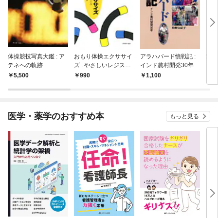
体操競技写真大鑑 : ア
おもり体操エクササイ
アラハバード憤戦記 :
現代
テネへの軌跡
ズ : やさしいレジスタ
インド農村開発30年
ンス・トレーニング
5,500
990
1,100
9
医学・薬学のおすすめ本
もっと見る