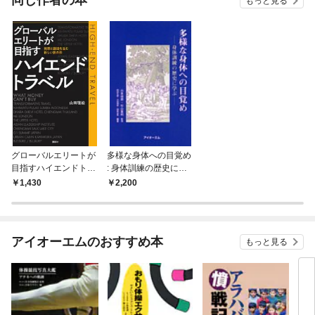
同じ作者の本
もっと見る
グローバルエリートが
多様な身体への目覚め
目指すハイエンドトラ
: 身体訓練の歴史に学
ベル 発想と創造を生
ぶ
1,430
2,200
む新しい旅の形
アイオーエムのおすすめ本
もっと見る