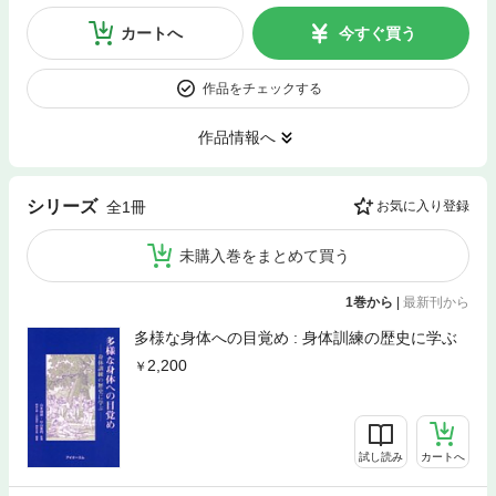
カートへ
今すぐ買う
作品をチェックする
作品情報へ
シリーズ
全1冊
お気に入り登録
未購入巻をまとめて買う
1巻から
|
最新刊から
多様な身体への目覚め : 身体訓練の歴史に学ぶ
2,200
試し読み
カートへ