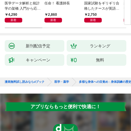
医学データ解析と統計
任命！ 看護師長
国家試験をギリギリ合
相手
学の架橋 入門から応用
格したナースが英語論
つ」
へつなぐ
文を読めるようになっ
ン術
4,290
2,860
2,750
2,
た理由
新着
新着
新着
新刊配信予定
ランキング
キャンペーン
無料
漫画無料試し読みならdブック
医学・薬学
多様な身体への目覚め : 身体訓練の歴
アプリならもっと便利で快適に！