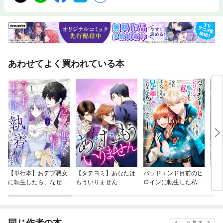
あわせてよく買われている本
【単行本】おデブ悪女
【タテヨミ】あなたは
バッドエンド目前のヒ
【タ
に転生したら、なぜか
もういりません
ロインに転生した私、
リ〜
ラスボス王子様に執着
今世では恋愛するつも
されています
りがチートな兄が離し
てくれません！？@C
OMIC