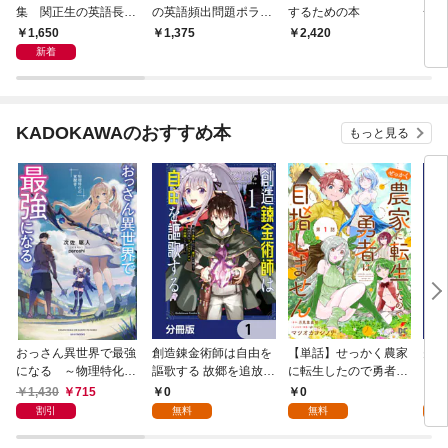
集 関正生の英語長文
の英語頻出問題ポラリ
するための本
一わ
ポラリス［１ 標準レ
ス［１ 標準レベル］
L&R
1,650
1,375
2,420
2,
ベル］
熟語・多義語・語彙・
演習
新着
会話・発音・アクセン
ト
KADOKAWAのおすすめ本
もっと見る
おっさん異世界で最強
創造錬金術師は自由を
【単話】せっかく農家
夫は
になる ～物理特化の
謳歌する 故郷を追放さ
に転生したので勇者は
【分
覚醒者～
れたら、魔王のお膝元
目指しません【第1
1,430
715
0
0
0
で超絶効果のマジック
話】
割引
無料
無料
アイテム作り放題にな
りました【分冊版】