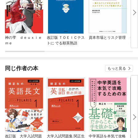
神の雫 ｄｅｕｘｉｅ
改訂版 ＴＯＥＩＣテス
資本市場とリスク管理
音声
ｍｅ
トに でる順英熟語
テス
同じ作者の本
もっと見る
改訂版 大学入試問題
大学入試問題集 関正生
中学英語を本気で攻略
関先