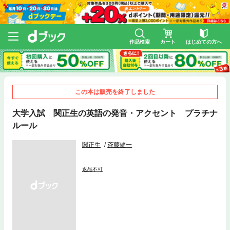
作品検索
カート
はじめての方へ
この本は販売を終了しました
大学入試 関正生の英語の発音・アクセント プラチナ
ルール
関正生
斉藤健一
返品不可