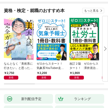
1
資格・検定・就職のおすすめ本
もっと見る
なんとなく「美術系に
ゼロからスタート！
改訂２版 ゼロからス
らく
行きたい」と思ったと
気象系YouTuber走る
タート！ 澤井清治の
ー 
きに読む 美大入試完
人参の気象予報士１冊
社労士１冊目の教科書
験２
2,750
2,200
1,969
1,
全ガイド
目の教科書
新着
新着
新着
新刊配信予定
ランキング