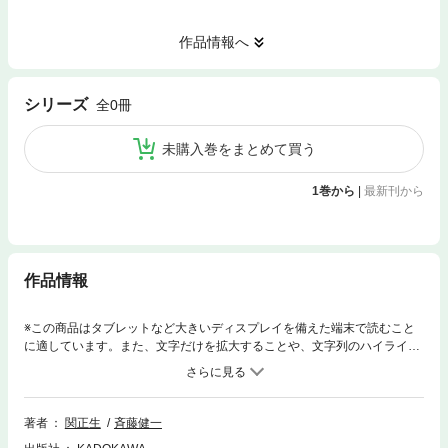
作品情報へ
シリーズ
全0冊
未購入巻をまとめて買う
1巻から
|
最新刊から
作品情報
※この商品はタブレットなど大きいディスプレイを備えた端末で読むこと
に適しています。また、文字だけを拡大することや、文字列のハイライ
ト、検索、辞書の参照、引用などの機能が使用できません。発音・アクセ
ント問題をどう勉強したらよいかわからない、試験まであまり時間がな
い、丸暗記が苦手…。こんな受験生の皆さんに最適の1冊！ 現在の発
音・アクセント問題は「頻出単語のまる覚え」では通用しません！※本作
著者
関正生
斉藤健一
品は、電子書籍制内の説明に沿って手順を進めることで、音声データをウ