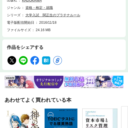
出版社
KADOKAWA
ェブサイトからダウンロードできます。音声データは、ＰＣなどの専用機
器でお楽しみください。
ジャンル
資格・検定・就職
シリーズ
大学入試 関正生のプラチナルール
電子版配信開始日
2016/11/18
ファイルサイズ
24.16 MB
作品をシェアする
あわせてよく買われている本