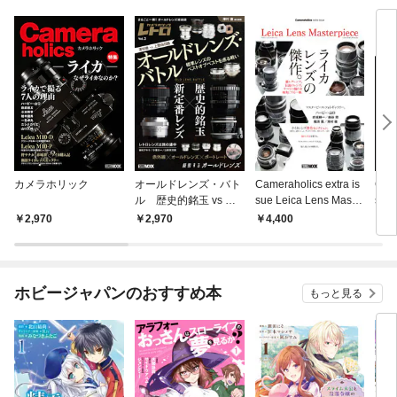
カメラホリック
オールドレンズ・バト
Cameraholics extra is
Came
ル 歴史的銘玉 vs 新
sue Leica Lens Master
su
定番レンズ カメラホリ
piece
Niko
2,970
2,970
4,400
2,
ックレトロ Vol.3
ホビージャパンのおすすめ本
もっと見る