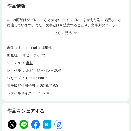
作品情報
※この商品はタブレットなど大きいディスプレイを備えた端末で読むこと
に適しています。また、文字だけを拡大することや、文字列のハイライ
ト、検索、辞書の参照、引用などの機能が使用できません。ライカを愛機
として活躍中のフォトグラファーの作品を多数掲載した、総力特集「ライ
カへの偏愛」のほか、人気写真家・田中長徳氏による「TODAY KYOTO ×
Leica M10-D」などの大型企画に加え、「ファーストライカをフィルムで
著者
Cameraholics編集部
愉しむ」「オールド“ライカ”レンズ10選」といったバラエティに富んだ特
出版社
ホビージャパン
集記事を用意。ライカユーザーのみならず、ライカに興味はあってもなか
なか一歩を踏み出せない、すべての趣味人にオススメしたい一冊だ。
ジャンル
趣味
レーベル
ホビージャパンMOOK
シリーズ
Cameraholics
電子版配信開始日
2019/11/30
ファイルサイズ
34.69 MB
作品をシェアする