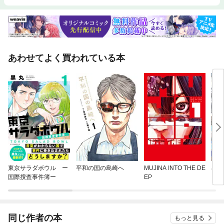
あわせてよく買われている本
東京サラダボウル ー
平和の国の島崎へ
MUJINA INTO THE DE
出禁
国際捜査事件簿ー
EP
同じ作者の本
もっと見る