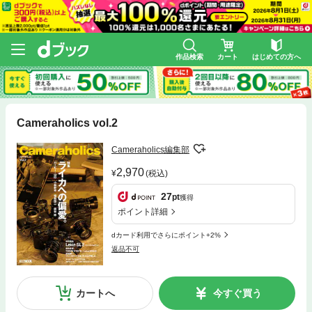
作品検索
カート
はじめての方へ
Cameraholics vol.2
Cameraholics編集部
2,970
(税込)
27
pt
獲得
ポイント詳細
dカード利用でさらにポイント+2%
返品不可
カートへ
今すぐ買う