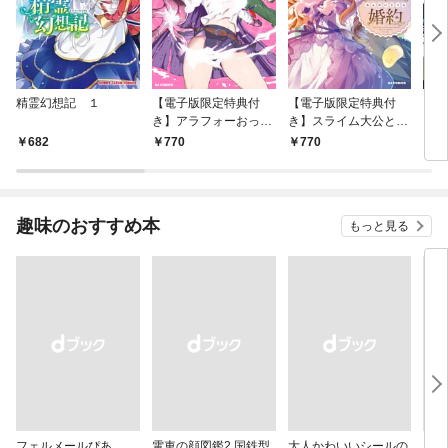
精霊幻想記 １
【電子版限定特典付
【電子版限定特典付
イン
き】アラフォーおっさ
き】スライム大公と没
ドロ
んはスローライフの夢
落令嬢のあんがい幸せ
682
770
770
6
を見るか？1
な婚約1
趣味のおすすめ本
もっと見る
フェルメールぴあ
電車の顔図鑑2 国鉄型
大人かわいいシールの
なる