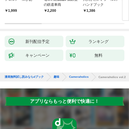
の鉄道車両
ハンドブック
￥1,999
￥2,200
￥1,386
￥1,
新刊配信予定
ランキング
キャンペーン
無料
漫画無料試し読みならdブック
趣味
Cameraholics
Cameraholics vol.2
アプリならもっと便利で快適に！