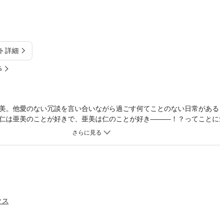
ト詳細
%
美。他愛のない冗談を言い合いながら過ごす何てことのない日常がある
仁は亜美のことが好きで、亜美は仁のことが好き―――！？ってことに
したらいいの？？？……そんな絶望的な状況の亜美に奇蹟が起きる！切
美は仁との愛を成就できるのか…？
クス