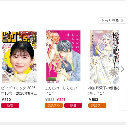
もっと見る
ビッグコミック 2026
こんなの、しらない
神無月紫子の優雅な暇
年16号（2026年8月7
（１）
潰し（１）
日発売）
読
510
583
291
583
年
新着
試読フル
割引
試読フル