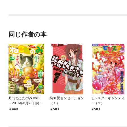
同じ作者の本
月刊ねこだのみ vol.9
純★愛センセーション
モンスターキャンディ
（2016年8月26日発
（１）
ー（１）
売）
440
583
583