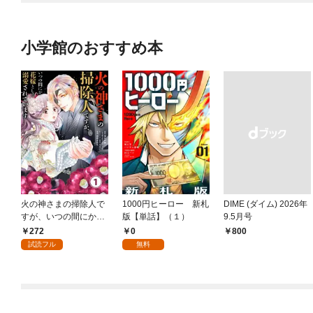
小学館のおすすめ本
火の神さまの掃除人で
1000円ヒーロー 新札
DIME (ダイム) 2026年
すが、いつの間にか花
版【単話】（１）
9.5月号
嫁として溺愛されてい
272
0
￥800
ます【単話】（１）
試読フル
無料