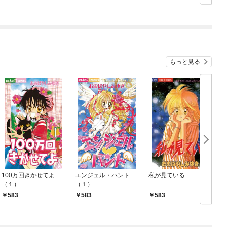
もっと見る
100万回きかせてよ
エンジェル・ハント
私が見ている
（１）
（１）
583
583
583