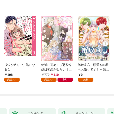
視線が絡んで、熱にな
絶対に死ぬモブ悪役令
解放宣言～溺愛も執着
る 1
嬢は初恋がしたい【単
もお断りです！～ 第1
行本版】 1巻
話
198
770
110
0
試読フル
試読フル
割引
無料
ランキング
キャンペーン