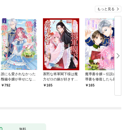
もっと見る
誰にも愛されなかった
寡黙な将軍閣下様は魔
魔導書令嬢～伝説の魔
醜穢令嬢が幸せになる
力ゼロの嫁が好きすぎ
導書を修復したら最強
まで 1
る～なぜか旦那様の心
の精霊が味方になりま
792
165
165
の声が聞こえます！？
した（クールな王弟殿
～［1話売り］ story0
下がなぜかいつもそば
1
にいます）～［ばら売
り］ 第1話
無料