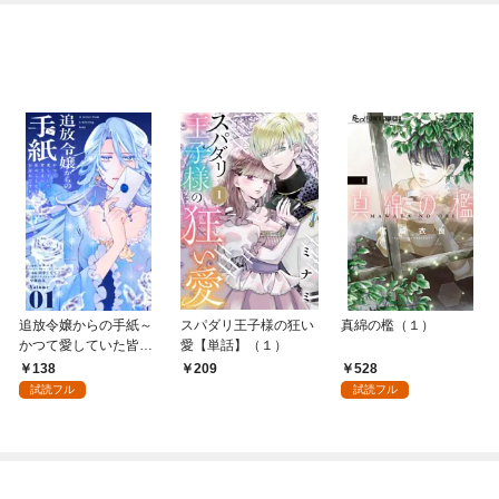
追放令嬢からの手紙～
スパダリ王子様の狂い
真綿の檻（１）
かつて愛していた皆さ
愛【単話】（１）
まへ 私のことなどお忘
138
528
209
れですか？～【単話】
試読フル
試読フル
（１）