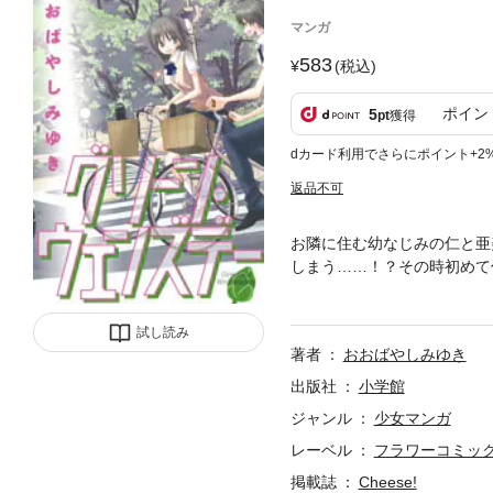
マンガ
583
(税込)
ポイン
5
pt
獲得
dカード利用でさらにポイント+2
返品不可
お隣に住む幼なじみの仁と亜
しまう……！？その時初めて
も、今さら遅ぃぃぃい！どう
した純愛ドラマスタート！亜
試し読み
著者
おおばやしみゆき
出版社
小学館
ジャンル
少女マンガ
レーベル
フラワーコミッ
掲載誌
Cheese!