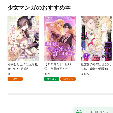
少女マンガのおすすめ本
婚約した王子は元暗殺
【タテヨミ】1.旦那
社交界の毒婦とよばれ
者でした 第1話
様、今世は死んだら許
る私～素敵な辺境伯令
しません
息に腕を折られたの
0
71
165
で、責任とってもらい
無料
タテヨミ
試読フル
ます～［ばら売り］
第1話
新刊配信予定