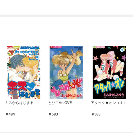
て 公式設定資料集
キスからはじまる
とびこめLOVE
アタック★オン（１）
484
583
583