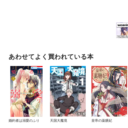
あわせてよく買われている本
婚約者は溺愛のふり
天国大魔境
皇帝の薬膳妃