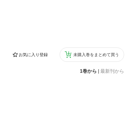
お気に入り登録
未購入巻をまとめて買う
1巻から
|
最新刊から