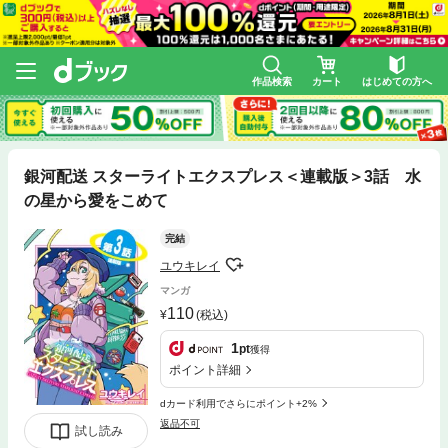
作品検索
カート
はじめての方へ
銀河配送 スターライトエクスプレス＜連載版＞3話 水
の星から愛をこめて
完結
ユウキレイ
マンガ
110
(税込)
1
pt
獲得
ポイント詳細
dカード利用でさらにポイント+2%
返品不可
試し読み