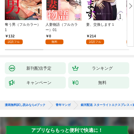
奪う男（フルカラー）
人妻物語（フルカラ
妻、交換します１
ごめ
1
ー）01
ない
132
0
214
1
試読フル
無料
試読フル
試
新刊配信予定
ランキング
キャンペーン
無料
漫画無料試し読みならdブック
青年マンガ
銀河配送 スターライトエクスプレス＜
アプリならもっと便利で快適に！