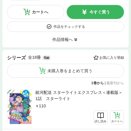
カートへ
今すぐ買う
作品をチェックする
作品情報へ
全18冊
シリーズ
お気に入り登録
完結
未購入巻をまとめて買う
1巻から
|
最新刊から
銀河配送 スターライトエクスプレス＜連載版＞
1話 スターライト
110
試し読み
カートへ