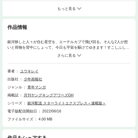
もっと見る
作品情報
銀河狭しと人々が住む星空を、エーテルカブで飛び回る。そんな2人が想
いと荷物を背中にしょって、今日も宇宙を駆けてゆきます！すこしふしぎ
な星々を巡るお届ケモノSF！
著者
ユウキレイ
出版社
少年画報社
ジャンル
青年マンガ
掲載誌
月刊ヤングキングアワーズGH
シリーズ
銀河配送 スターライトエクスプレス＜連載版＞
電子版配信開始日
2022/06/16
ファイルサイズ
4.00 MB
作品をシェアする