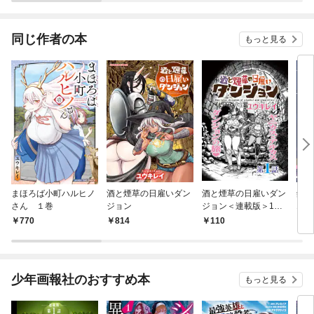
者生活が崩壊の危機な
（分
件について【単話版】
同じ作者の本
もっと見る
まほろば小町ハルヒノ
酒と煙草の日雇いダン
酒と煙草の日雇いダン
銀河
さん １巻
ジョン
ジョン＜連載版＞1
エク
話 死霊術師の迷宮
770
814
110
7
少年画報社のおすすめ本
もっと見る