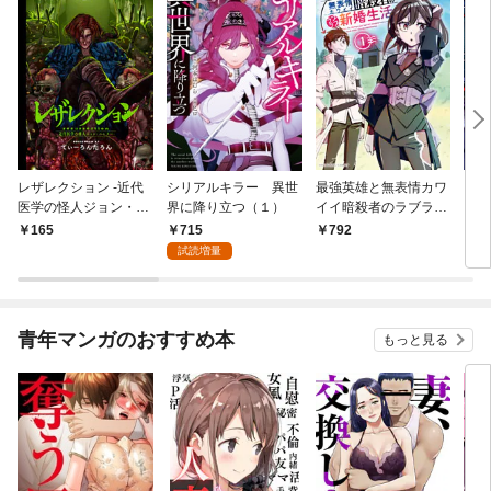
レザレクション -近代
シリアルキラー 異世
最強英雄と無表情カワ
シリ
医学の怪人ジョン・ハ
界に降り立つ（１）
イイ暗殺者のラブラブ
に降
ンター- 連載版 第1話
新婚生活 １巻
トル
715
165
792
7
少年の眼
試読増量
青年マンガのおすすめ本
もっと見る