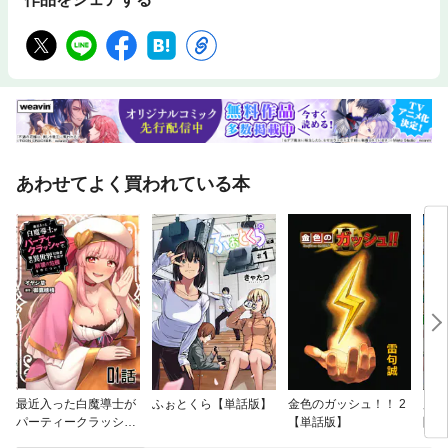
あわせてよく買われている本
最近入った白魔導士が
ふぉとくら【単話版】
金色のガッシュ！！ 2
魔境
パーティークラッシャ
【単話版】
険者
ーで、俺の異世界冒険
広す