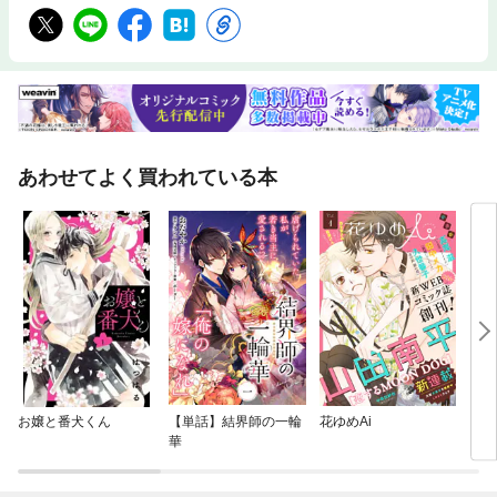
あわせてよく買われている本
お嬢と番犬くん
【単話】結界師の一輪
花ゆめAi
【電
華