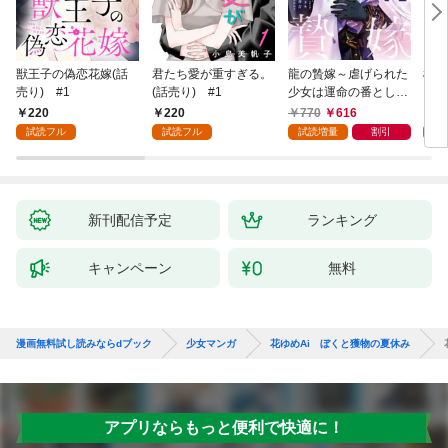
獣王子の偽恋花嫁(話
君たち愛が重すぎる。
龍の贄嫁～虐げられた
桜と
売り) #1
(話売り) #1
少女は運命の番として
愛される～ 1巻
220
220
770
616
2
試読フル
試読フル
試読増量
割引
試
新刊配信予定
ランキング
キャンペーン
無料
漫画無料試し読みならdブック
少女マンガ
花ゆめAi ぼくと獲物の夏休み
アプリならもっと便利で快適に！