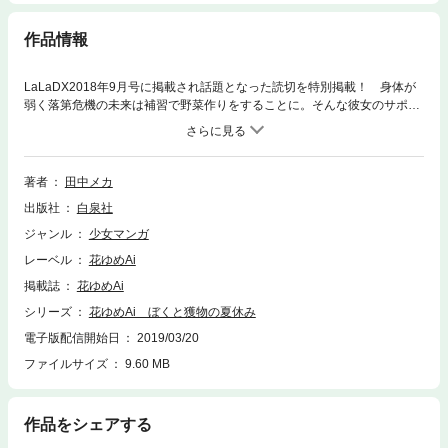
作品情報
LaLaDX2018年9月号に掲載され話題となった読切を特別掲載！ 身体が
弱く落第危機の未来は補習で野菜作りをすることに。そんな彼女のサポー
ト役についたのは「獣王」の異名を持ち、ケンカの噂が絶えない「コロ
君」だった…？（50P）(この作品はウェブ・マガジン：花ゆめAi Vol.6に
収録されています。重複購入にご注意ください。)
著者
田中メカ
出版社
白泉社
ジャンル
少女マンガ
レーベル
花ゆめAi
掲載誌
花ゆめAi
シリーズ
花ゆめAi ぼくと獲物の夏休み
電子版配信開始日
2019/03/20
ファイルサイズ
9.60 MB
作品をシェアする