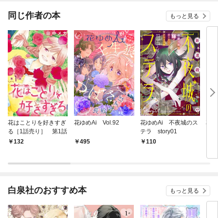
同じ作者の本
もっと見る
花はことりを好きすぎ
花ゆめAi Vol.92
花ゆめAi 不夜城のス
花は
る［1話売り］ 第1話
テラ story01
る 
132
495
110
5
白泉社のおすすめ本
もっと見る