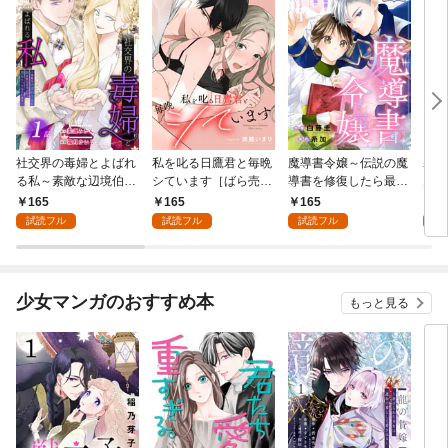
社交界の毒婦とよばれ
私を叱る日鷹君と毎晩
魔導書令嬢～伝説の魔
寡黙
る私～素敵な辺境伯令
シています［ばら売
導書を修復したら最強
力ゼ
息に腕を折られたの
り］ 第1話
の精霊が味方になりま
る～
165
165
165
1
で、責任とってもらい
した（クールな王弟殿
の声
試読フル
試読フル
試読フル
試
ます～［ばら売り］
下がなぜかいつもそば
～［
第1話
にいます）～［ばら売
01
り］ 第1話
少女マンガのおすすめ本
もっと見る