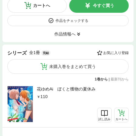
カートへ
今すぐ買う
作品をチェックする
作品情報へ
全1冊
シリーズ
お気に入り登録
完結
未購入巻をまとめて買う
1巻から
|
最新刊から
花ゆめAi ぼくと獲物の夏休み
110
試し読み
カートへ