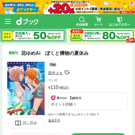
作品検索
カート
はじめての方へ
花ゆめAi ぼくと獲物の夏休み
最新刊
完結
田中メカ
マンガ
110
(税込)
1
pt
獲得
ポイント詳細
dカード利用でさらにポイント+2%
返品不可
試し読み