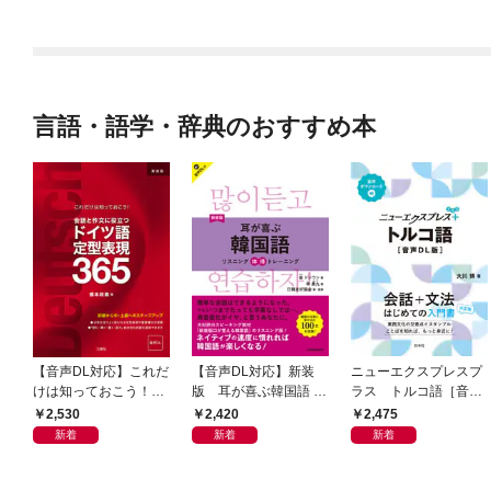
が…）（１）【電子限
定特典付】
言語・語学・辞典のおすすめ本
【音声DL対応】これだ
【音声DL対応】新装
ニューエクスプレスプ
けは知っておこう！
版 耳が喜ぶ韓国語 リ
ラス トルコ語［音声
新装版 会話と作文に役
スニング体得トレーニ
DL版］
2,530
2,420
2,475
立つドイツ語定型表現
ング
新着
新着
新着
365