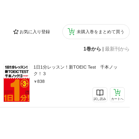
お気に入り登録
未購入巻をまとめて買う
1巻から
|
最新刊から
1日1分レッスン！新TOEIC Test 千本ノッ
ク！３
838
試し読み
カートへ