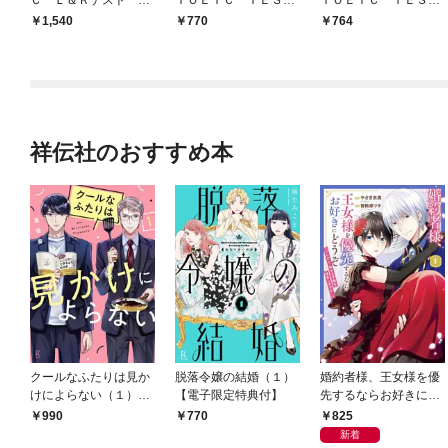
の千本ノック！２０２
Ｔ 千本ノック！７
千本ノック！６
1,540
770
764
６‐２０２７年版
祥伝社のおすすめ本
クールなふたりは見か
脱落令嬢の結婚（１）
婚約者様、王女様を優
けによらない（１）
【電子限定特典付】
先するならお好きにど
【電子限定特典付】
うぞ（※ただし、私も
825
990
770
王子様を優先します
新着