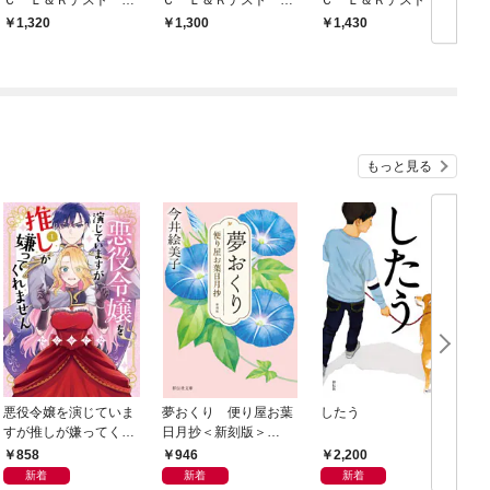
の千本ノック！ パー
の千本ノック！パート
の千本ノック！英単語
1,320
1,300
1,430
ト５語彙問題 ８６０
５語彙問題 ７００点
徹底攻略
点レベル
レベル
もっと見る
悪役令嬢を演じていま
夢おくり 便り屋お葉
したう
すが推しが嫌ってくれ
日月抄＜新刻版＞
ません【単行本版】
［1］
858
946
2,200
（１）【電子限定特典
新着
新着
新着