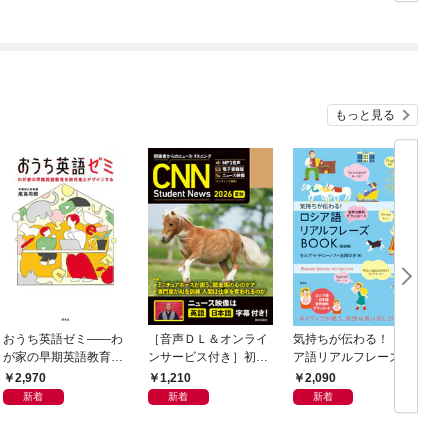
付】
もっと見る
おうち英語ゼミ――わ
［音声ＤＬ＆オンライ
気持ちが伝わる！ ロシ
が家の早期英語教育を
ンサービス付き］初級
ア語リアルフレーズB
研究者とデザインする
者からのニュース・リ
OOK〈新装版〉
2,970
1,210
2,090
スニング CNN Student
新着
新着
新着
News 2026[夏秋]