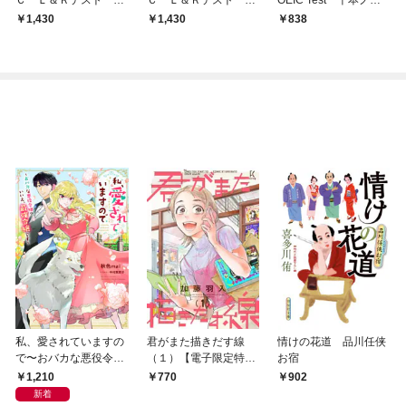
の千本ノック！２０２
の千本ノック！とこと
ク！
1,430
1,430
838
４‐２０２５年版
ん文法徹底攻略
私、愛されていますの
君がまた描きだす線
情けの花道 品川任侠
で〜おバカな悪役令
（１）【電子限定特典
お宿
嬢？いいえ、最強令嬢
付】
1,210
770
902
です〜
新着