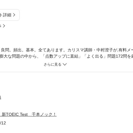
ト詳細
%
。良問。頻出。基本。全てあります。カリスマ講師・中村澄子が,有料メ
膨大な問題の中から、「点数アップに直結」「よく出る」問題172問を
習が可能なこの千本ノックに、あなたは最後までついてこられるか？TO
電子化スタート!
典
新TOEIC Test 千本ノック！
/12