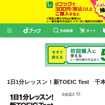
作品検索
カート
1日1分レッスン！新TOEIC Test 
中村澄子