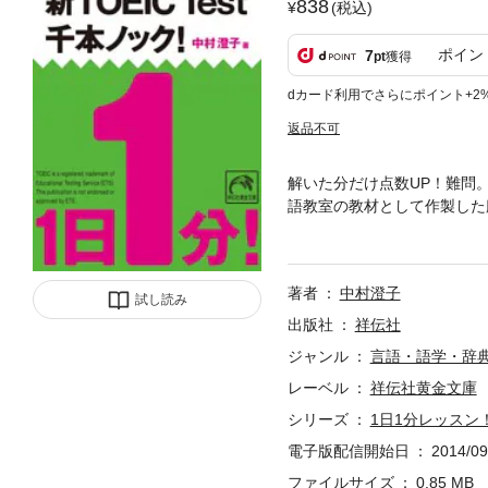
838
(税込)
ポイン
7
pt
獲得
dカード利用でさらにポイント+2
返品不可
解いた分だけ点数UP！難問
語教室の教材として作製した
と難易度表示で、効率的な学
の「緑本」シリーズ、待望の
著者
中村澄子
試し読み
出版社
祥伝社
ジャンル
言語・語学・辞
レーベル
祥伝社黄金文庫
シリーズ
1日1分レッスン！
電子版配信開始日
2014/09
ファイルサイズ
0.85 MB