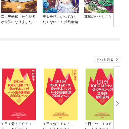
異世界転移したら愛犬
王太子妃になんてなり
薬屋のひとりごと
が最強になりました ～
たくない！！ 婚約者編
シルバーフェンリルと
俺が異世界暮らしを始
めたら～ THE COMIC
もっと見る
１日１分！ＴＯＥＩ
１日１分！ＴＯＥＩ
１日１分！ＴＯＥＩ
Ｃ Ｌ＆Ｒテスト 炎
Ｃ Ｌ＆Ｒテスト 炎
Ｃ Ｌ＆Ｒテスト 炎