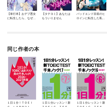
【単行本】おデブ悪女
【タテヨミ】あなたは
バッドエンド目前のヒ
に転生したら、なぜか
もういりません
ロインに転生した私、
ラスボス王子様に執着
今世では恋愛するつも
されています
りがチートな兄が離し
てくれません！？@C
OMIC
同じ作者の本
１日１分！ＴＯＥＩ
１日１分レッスン！新
１日１分レッスン！新
Ｃ Ｌ＆Ｒテスト 炎
ＴＯＥＩＣ ＴＥＳ
ＴＯＥＩＣ ＴＥＳＴ