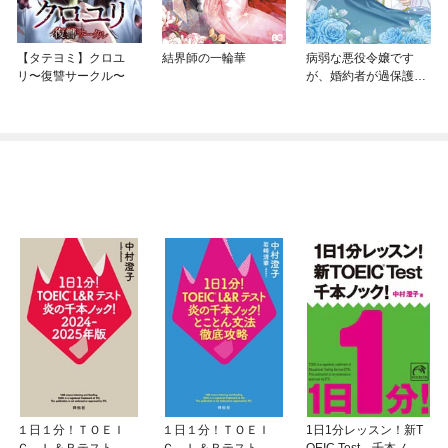
【タテヨミ】クロユ
結界師の一輪華
病弱な悪役令嬢です
リ〜復讐サークル〜
が、婚約者が過保護す
ぎて逃げ出したい(私た
ち犬猿の仲でしたよ
ね！？)
１日１分！ＴＯＥＩ
１日１分！ＴＯＥＩ
1日1分レッスン！新T
Ｃ Ｌ＆Ｒテスト 炎
Ｃ Ｌ＆Ｒテスト 炎
OEIC Test 千本ノッ