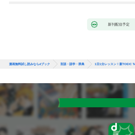
新刊配信予定
漫画無料試し読みならdブック
言語・語学・辞典
1日1分レッスン！新TOEIC 