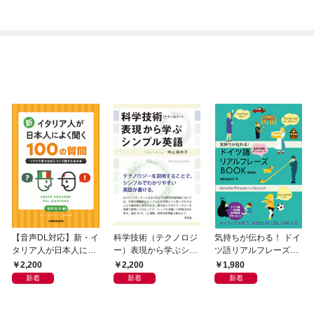
【音声DL対応】新・イ
科学技術（テクノロジ
気持ちが伝わる！ ドイ
タリア人が日本人によ
ー）表現から学ぶシン
ツ語リアルフレーズB
く聞く100の質問
プル英語
OOK〈新装版〉
2,200
2,200
1,980
新着
新着
新着