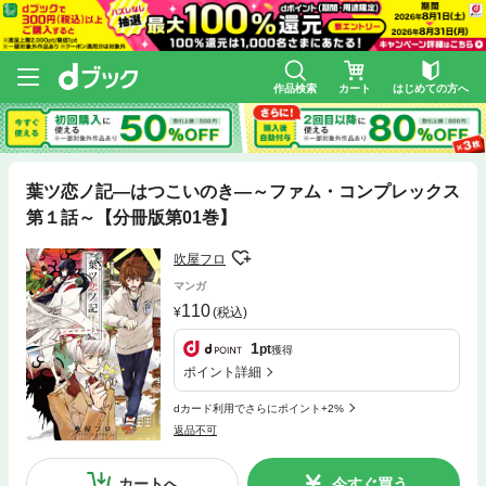
作品検索
カート
はじめての方へ
葉ツ恋ノ記―はつこいのき―～ファム・コンプレックス
第１話～【分冊版第01巻】
吹屋フロ
マンガ
110
(税込)
1
pt
獲得
ポイント詳細
dカード利用でさらにポイント+2%
返品不可
カートへ
今すぐ買う