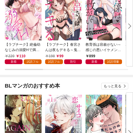
【ラブチーク】絶倫幼
【ラブチーク】春宮さ
教育係は容赦がない～
花降
なじみの溺愛Hで満た
んは夜もデキる～鬼上
感じの悪いイケメン上
されたい act.1
司は私の専属セラピス
司と不感症OLの耽溺
220
110
198
99
899
1
ト～ act.1
性交治療～【コミック
新着
試読フル
試読フル
割引
新着
試読増量
ス版】
BLマンガのおすすめ本
もっと見る