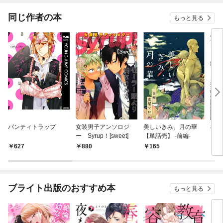
ね！
同じ作者の本
もっと見る
パンティトラップ
女装男子アンソロジ
美しいきみ、月の華
桜花
ー Syrup！[sweet]
【単話売】 -前編-
627
880
165
8
ブライト出版のおすすめ本
もっと見る