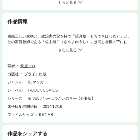
もっと見る
作品情報
由緒正しい家柄と、政治家の父を持つ「望月始（もちづきはじめ）」と、
彼の家庭教師である「佐山雄二（さやまゆうじ）」は同じ屋根の下に住む
他人同士。厳格な家柄に反感を覚え反抗を繰り返すハジメに対し、最初は
面倒臭いと思っていた雄二だった。だが、共に時を過ごしていく中で、次
第にハジメの心の中に強い寂しさと孤独感が根付いている事に気付いてゆ
く…。不器用なハジメの姿を見ている内に、雄二の心には彼を支え、守っ
著者
吹屋フロ
てやりたいと願う気持ちが芽生え始めるが――…。交錯する思いと、彼ら
出版社
ブライト出版
を取り巻く環境に翻弄される若者達の姿を描くラブストーリー
ジャンル
BLマンガ
レーベル
F-BOOK COMICS
シリーズ
葉ツ恋ノ記―はつこいのき―【分冊版】
電子版配信開始日
2014/12/16
ファイルサイズ
6.64 MB
作品をシェアする