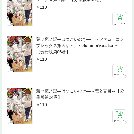
110
カートへ
葉ツ恋ノ記―はつこいのき― ～ファム・コン
プレックス第３話～／～SummerVacation～
【分冊版第03巻】
110
カートへ
葉ツ恋ノ記―はつこいのき―～恋と盲目～【分
冊版第04巻】
110
カートへ