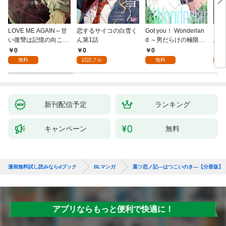
LOVE ME AGAIN～甘
恋するサイコの白雪く
Got you！ Wonderlan
ビバ
い復讐は記憶の向こう
ん第1話
d ～男だらけの極限ラ
鳥は
側～(1)
ブ～(1)
【全
0
0
0
0
無料
試読フル
無料
新刊配信予定
ランキング
キャンペーン
無料
漫画無料試し読みならdブック
BLマンガ
葉ツ恋ノ記―はつこいのき―【分冊版】
アプリならもっと便利で快適に！