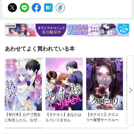
あわせてよく買われている本
【単行本】おデブ悪女
【タテヨミ】あなたは
【タテヨミ】クロユ
病弱
に転生したら、なぜか
もういりません
リ〜復讐サークル〜
が、
ラスボス王子様に執着
ぎて
されています
たち