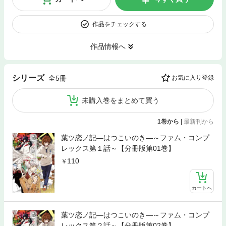
作品をチェックする
作品情報へ
シリーズ
全5冊
お気に入り登録
未購入巻をまとめて買う
1巻から
|
最新刊から
葉ツ恋ノ記―はつこいのき―～ファム・コンプ
レックス第１話～【分冊版第01巻】
110
カートへ
葉ツ恋ノ記―はつこいのき―～ファム・コンプ
レックス第２話～【分冊版第02巻】