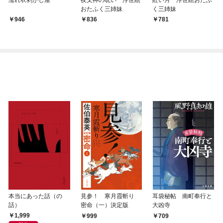
おたふく三姉妹
く三姉妹
946
836
781
本当にあった話（の
見参！ 寒月霞斬り
耳袋秘帖 南町奉行と
話）
密命（一）決定版
大凶寺
1,999
999
709