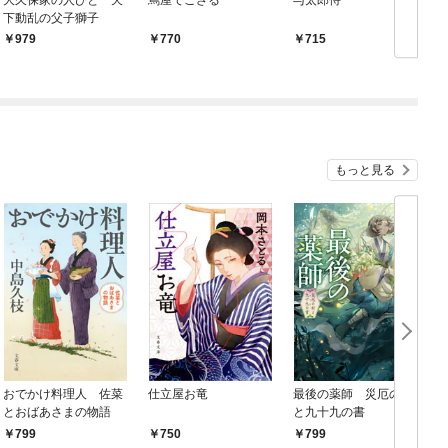
下動乱の父子獅子
979
770
715
もっと見る
おでかけ料理人 佐菜
仕立屋お竜
最後の薬師 災厄の村
とおばあさまの物語
と九十九の書
799
750
799