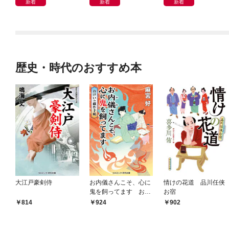
新着
新着
新着
歴史・時代のおすすめ本
大江戸豪剣侍
お内儀さんこそ、心に
情けの花道 品川任侠
鬼を飼ってます おけ
お宿
いの戯作手帖
814
924
902