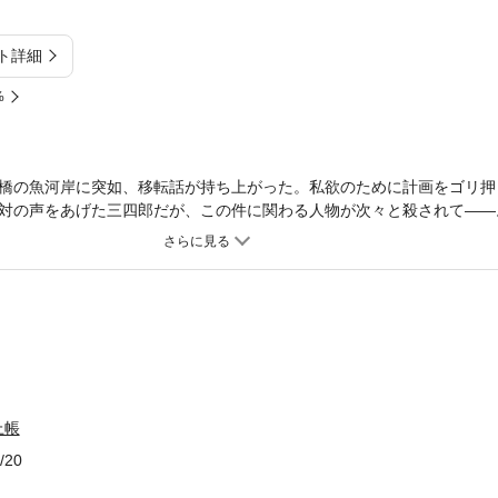
ト詳細
%
橋の魚河岸に突如、移転話が持ち上がった。私欲のために計画をゴリ押
対の声をあげた三四郎だが、この件に関わる人物が次々と殺されて――
守れるか！ 影の情報集団を差配する若き町年寄の活躍を描く、シリー
上帳
/20