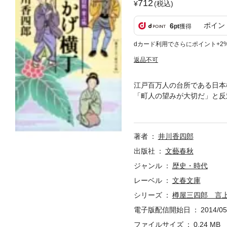
712
(税込)
ポイン
6
pt
獲得
dカード利用でさらにポイント+2
返品不可
江戸百万人の台所である日本
「町人の望みが大切だ」と反
立ち向う三四郎は江戸の町を
著者
井川香四郎
出版社
文藝春秋
ジャンル
歴史・時代
レーベル
文春文庫
シリーズ
樽屋三四郎 言
電子版配信開始日
2014/05
ファイルサイズ
0.24 MB