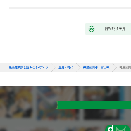
新刊配信予定
漫画無料試し読みならdブック
歴史・時代
樽屋三四郎 言上帳
樽屋三