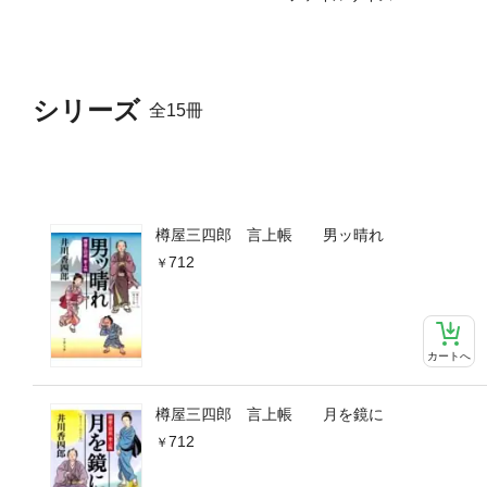
シリーズ
全15冊
樽屋三四郎 言上帳 男ッ晴れ
712
カートへ
樽屋三四郎 言上帳 月を鏡に
712