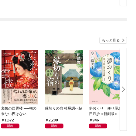
もっと見る
哀愁の西雲楼 ──朝の
縁切りの宿 桂屋調べ帖
夢おくり 便り屋お葉
来ない夜はない
日月抄＜新刻版＞
［1］
1,672
2,200
946
新着
新着
新着