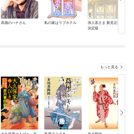
高嶺のハナさん
私の家はラブホテル
浪人若さま 新見左近
決定版
もっと見る
大久保家の人びと 天
蔦屋でござる
与太郎侍