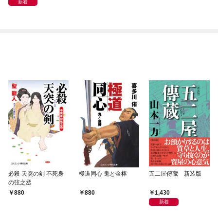
新着
必殺 天突の剣 不死身
極道同心 鬼と金棒
五二屋傳蔵 新装版
の弦之丞
1,430
880
880
新着