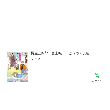
樽屋三四郎 言上帳 ごうつく長屋
712
カートへ