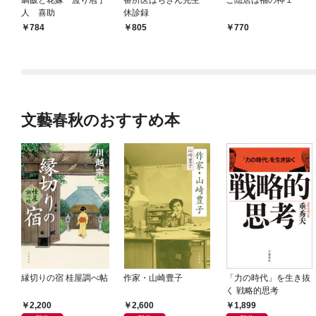
人 喜助
休診録
784
805
770
文藝春秋のおすすめ本
縁切りの宿 桂屋調べ帖
作家・山崎豊子
「力の時代」を生き抜
く 戦略的思考
2,200
2,600
1,899