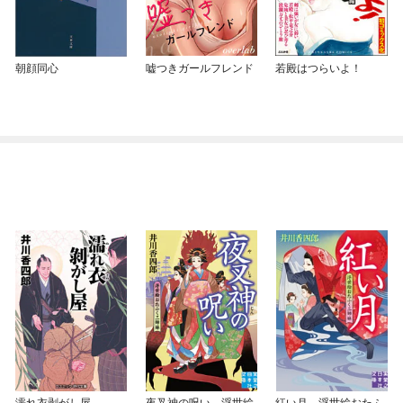
朝顔同心
嘘つきガールフレンド
若殿はつらいよ！
濡れ衣剥がし屋
夜叉神の呪い 浮世絵
紅い月 浮世絵おたふ