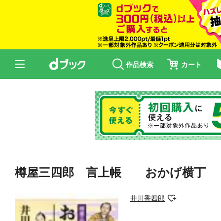
作品検索
カート
樽屋三四郎 言上帳 おかげ横丁
井川香四郎