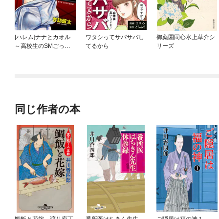
[ハレム]ナナとカオル
ワタシってサバサバし
御薬園同心水上草介シ
～高校生のSMごっこ
てるから
リーズ
～
同じ作者の本
鯛飯と花嫁 渡り庖丁
番所医はちきん先生
ご隠居は福の神１