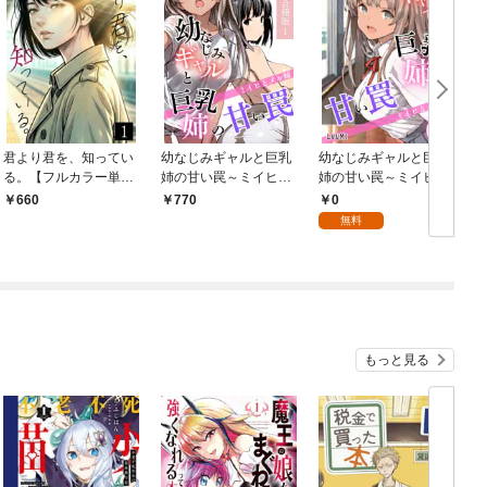
君より君を、知ってい
幼なじみギャルと巨乳
幼なじみギャルと巨乳
る。【フルカラー単行
姉の甘い罠～ミイヒと
姉の甘い罠～ミイヒと
本】1巻
メル姉～【合冊版】1
メル姉～01
0
660
770
無料
もっと見る