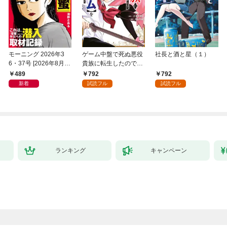
モーニング 2026年3
ゲーム中盤で死ぬ悪役
社長と酒と星（１）
6・37号 [2026年8月6
貴族に転生したので、
日発売]
外れスキル【テイム】
489
792
792
を駆使して最強を目指
新着
試読フル
試読フル
してみた（１）
ランキング
キャンペーン