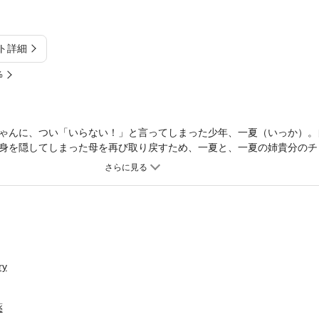
ト詳細
%
ゃんに、つい「いらない！」と言ってしまった少年、一夏（いっか）。
身を隠してしまった母を再び取り戻すため、一夏と、一夏の姉貴分のチ
きな母ちゃんに、再び会えるのか？愛らしい少年と動物たちが奮闘する
で公開していたＷｅｂ漫画作品を電子書籍版として配信！※本商品は過
す。収録内容に変更はありませんので、重複購入にご注意ください。
y
薬