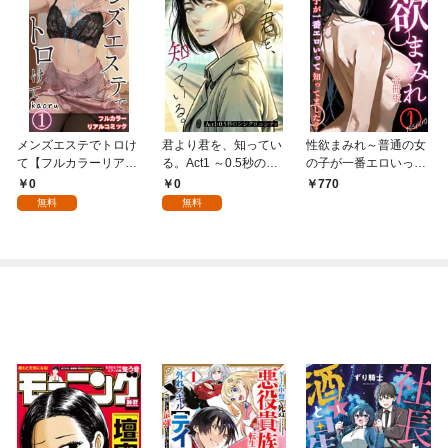
メンズエステでトロけ
君より君を、知ってい
性欲まみれ～普通の女
て【フルカラーリアル
る。Act1 ～0.5秒のシ
の子が一番エロいって
コミック】01
ンクロニシティ～
知ってました？～【合
0
0
770
冊版】1巻
無料
無料