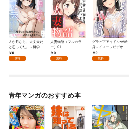
３か月なら、大丈夫だ
人妻物語（フルカラ
グラビアアイドルAV転
と思ってた。～留学し
ー）01
身～イメージビデオ撮
た僕の留守中に、一途
影って聞いてきたのに
0
0
0
な彼女が汚されるまで
～scene.01
無料
無料
無料
～ 1話
青年マンガのおすすめ本