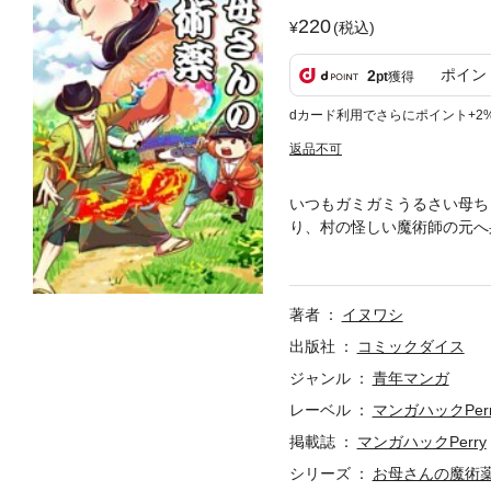
220
(税込)
ポイン
2
pt
獲得
dカード利用でさらにポイント+2
返品不可
いつもガミガミうるさい母ち
り、村の怪しい魔術師の元へ
ジ（犬）が立ち上がる！大好
ルファンタジー！※作家個人
発行されていた商品になりま
著者
イヌワシ
出版社
コミックダイス
ジャンル
青年マンガ
レーベル
マンガハックPerr
掲載誌
マンガハックPerry
シリーズ
お母さんの魔術