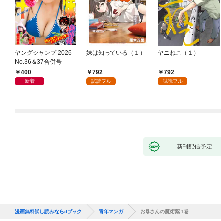
ヤングジャンプ 2026
妹は知っている（１）
ヤニねこ（１）
No.36＆37合併号
400
792
792
新着
試読フル
試読フル
新刊配信予定
漫画無料試し読みならdブック
青年マンガ
お母さんの魔術薬 1巻