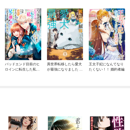
バッドエンド目前のヒ
異世界転移したら愛犬
王太子妃になんてなり
ロインに転生した私、
が最強になりました ～
たくない！！ 婚約者編
今世では恋愛するつも
シルバーフェンリルと
りがチートな兄が離し
俺が異世界暮らしを始
てくれません！？@C
めたら～ THE COMIC
OMIC