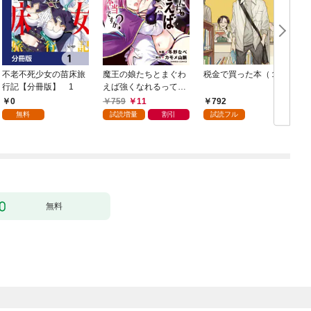
不老不死少女の苗床旅
魔王の娘たちとまぐわ
税金で買った本（１）
女
行記【分冊版】 1
えば強くなれるって本
当ですか？【特典ペー
0
759
11
792
パー付き】【カラーペ
無料
試読増量
割引
試読フル
ージ増量版】 (1)
無料