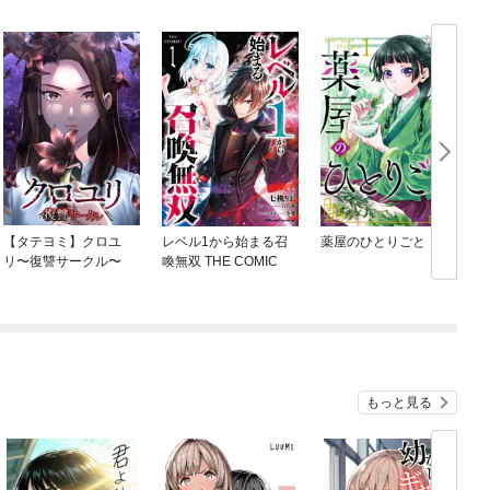
【タテヨミ】クロユ
レベル1から始まる召
薬屋のひとりごと
リ〜復讐サークル〜
喚無双 THE COMIC
もっと見る