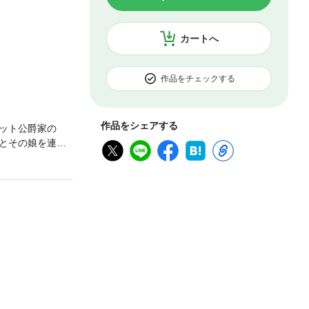
カートへ
作品をチェックする
作品をシェアする
ット公爵家の
とその娘を連れ
母の残した公爵
る。母と仲が良
略によりマリス
飲んでいる吸血
スフルーレをと
には何か秘密が