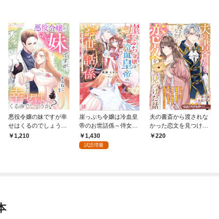
悪役令嬢の妹ですが幸
崖っぷち令嬢は冷血皇
夫の書斎から渡されな
せはくるのでしょう
帝のお世話係～侍女の
かった恋文を見つけた
か?
はずが皇帝妃になるみ
話
1,430
1,210
220
たいです～【特典SS
試読増量
付】
本