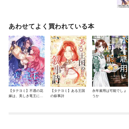
あわせてよく買われている本
【タテヨミ】不遇の花
【タテヨミ】ある王国
永年雇用は可能でしょ
嫁は、美しき竜王に奪
の叙事詩
うか
われる