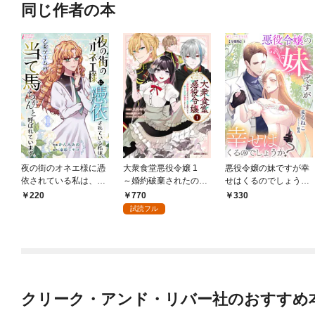
同じ作者の本
夜の街のオネエ様に憑
大衆食堂悪役令嬢 1
悪役令嬢の妹ですが幸
依されている私は、乙
～婚約破棄されたので
せはくるのでしょう
女ゲームの当て馬ちゃ
食堂を開いたら癒やし
か?【分冊版】1
770
220
330
んと呼ばれています 1
の力が開花しました～
試読フル
クリーク・アンド・リバー社のおすすめ