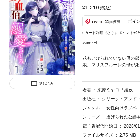
1,210
(税込)
ポイ
11
pt
獲得
dカード利用でさらにポイント+2
返品不可
花もいけられていない母の部
娘、マリスフルーレの母が死
て帰ってきたのだ。優しい使
家を守らなくてはいけないと
試し読み
かった王妃の計らいで第二王
著者
束原ミヤコ
綾夜
フルーレは窮地に立たされて
伯と噂されている、辺境伯ル
出版社
クリーク・アンド
ても大切にしてくれた。彼の
ジャンル
女性向けラノベ
あるようで──。
シリーズ
虐げられた公爵
電子版配信開始日
2026/01
ファイルサイズ
2.75 MB