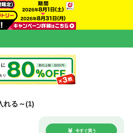
る～(1)
今すぐ買う