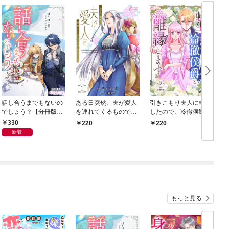
話し合うまでもないの
ある日突然、夫が愛人
引きこもり夫人に転生
でしょう？【分冊版】
を連れてくるものです
したので、冷徹侯爵と
1
から… 1
離縁します 1
330
220
220
1
新着
もっと見る