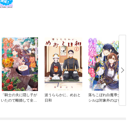
「騎士の夫に隠し子が
波うららかに、めおと
落ちこぼれ白魔導士セ
いたので離婚して全力
日和
シルは対象外のはずで
で逃げ切ります」シリ
した 【連載版】
ーズ