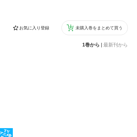
お気に入り登録
未購入巻をまとめて買う
1巻から
|
最新刊から