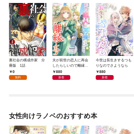
裏社会の構成作家 分
夫が前世の恋人に再会
今世は長生きするつも
冊版 1話
したらしいので離縁し
りなのでさようなら
ます
0
880
880
無料
新着
新着
女性向けラノベのおすすめ本