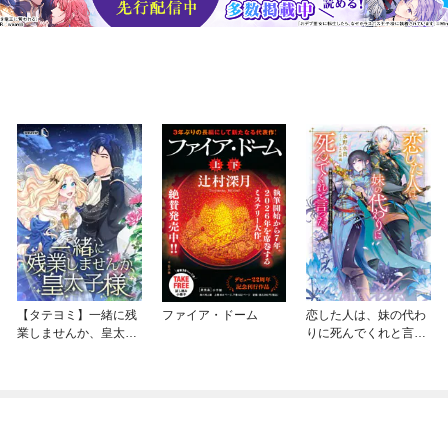
【タテヨミ】一緒に残
ファイア・ドーム
恋した人は、妹の代わ
業しませんか、皇太子
りに死んでくれと言っ
様
た。