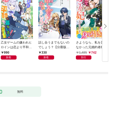
乙女ゲームの嫌われヒ
話し合うまでもないの
さようなら、私を選ば
ロインは恋より平和に
でしょう？【分冊版】
なかった元婚約者様。
暮らしたい！（なのに
1
一夜で大国君主の身ご
990
330
1,485
742
攻略対象たちがついて
もり妃になりました
新着
新着
割引
くる！？）
【電子限定SS付き】
無料