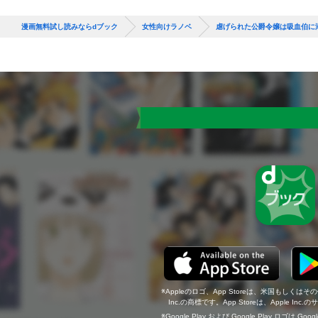
漫画無料試し読みならdブック
女性向けラノベ
虐げられた公爵令嬢は吸血伯に
Appleのロゴ、App Storeは、米国もしくはそ
Inc.の商標です。App Storeは、Apple In
Google Play および Google Play ロゴは Go