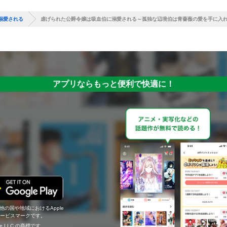
溺愛される
虐げられた公爵令嬢は吸血伯に溺愛される～孤独な辺境伯は青薔薇の愛を手に入れる
アプリならもっと便利で快適に！
の他の国や地域におけるApple
c.のサービスマークです。
ogle LLC の商標です。