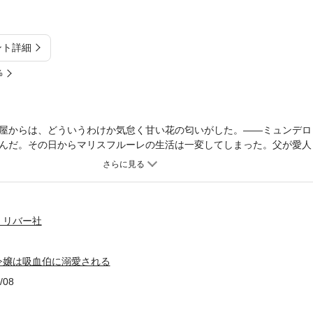
ント詳細
%
屋からは、どういうわけか気怠く甘い花の匂いがした。――ミュンデロ
んだ。その日からマリスフルーレの生活は一変してしまった。父が愛人
用人たちは追い出され、マリスフルーレも屋根裏部屋に追いやられた。
いう思いもむなしく、マリスフルーレは虐げられる日々を送ることにな
子メルヴィルとの縁談が決まるものの、悪辣な腹違いの妹クラーラの策
しまう。そこに救いの手を差し伸べたのは、敵兵の首をはねてその血を
カ・ゼスティアだった。ルカは噂とは違いほがらかで優しい人で、マリ
・リバー社
おかげでマリスフルーレは失っていた強さをとりもどしていくが、ルカ
令嬢は吸血伯に溺愛される
/08