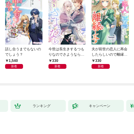
話し合うまでもないの
今世は長生きするつも
夫が前世の恋人に再会
でしょう？
りなのでさようなら
したらしいので離縁し
【分冊版】1
ます【分冊版】1
1,540
330
330
新着
新着
新着
ランキング
キャンペーン