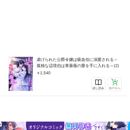
虐げられた公爵令嬢は吸血伯に溺愛される～
孤独な辺境伯は青薔薇の愛を手に入れる～(2)
1,540
試し読み
カートへ