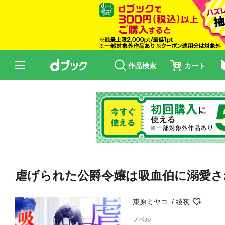
作品検索
カート
虐げられた公爵令嬢は吸血伯に溺愛さ
束原ミヤコ
綾夜
ノベル