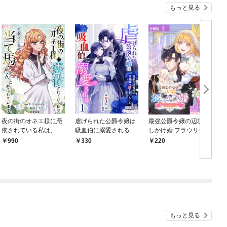
もっと見る
夜の街のオネエ様に憑
虐げられた公爵令嬢は
最強公爵令嬢の辺境お
依されている私は、乙
吸血伯に溺愛される～
しかけ婚 フラウリー
女ゲームの当て馬ちゃ
孤独な辺境伯は青薔薇
ナ・ローゼンハイムは
990
330
220
んと呼ばれています
の愛を手に入れる～(1)
運命の追放魔導師に嫁
【完全版】1
【分冊版】1
ぎたい 分冊版 1巻
もっと見る