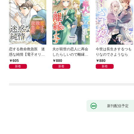
恋する救命救急医 迷
夫が前世の恋人に再会
今世は長生きするつも
惑な純情【電子オリジ
したらしいので離縁し
りなのでさようなら
ナル】
ます
605
880
880
新着
新着
新着
新刊配信予定