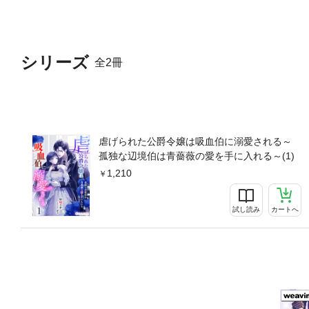
シリーズ
全2冊
虐げられた公爵令嬢は吸血伯に溺愛される～
孤独な辺境伯は青薔薇の愛を手に入れる～(1)
1,210
試し読み
カートへ