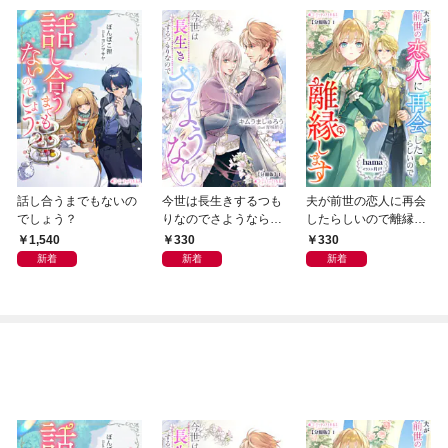
話し合うまでもないの
今世は長生きするつも
夫が前世の恋人に再会
でしょう？
りなのでさようなら
したらしいので離縁し
【分冊版】1
ます【分冊版】1
1,540
330
330
新着
新着
新着