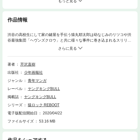
もっと見る
作品情報
渋谷の高校生にして家の鍵屋を手伝う猿丸耶太郎は幼なじみのリツコや渋
谷最強集団「ヘヴンズクロウ」と共に様々な事件に巻き込まれるスリリン
グな毎日を送っているが今回も新たな事件が!?開けられない鍵はない高校
生鍵師再始動！
著者
芹沢直樹
出版社
少年画報社
ジャンル
青年マンガ
レーベル
ヤングキングBULL
掲載誌
ヤングキングBULL
シリーズ
猿ロック REBOOT
電子版配信開始日
2020/04/22
ファイルサイズ
53.16 MB