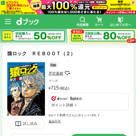
作品検索
カート
はじめての方へ
猿ロック ＲＥＢＯＯＴ（２）
完結
芹沢直樹
マンガ
715
(税込)
6
pt
獲得
ポイント詳細
dカード利用でさらにポイント+2%
返品不可
試し読み