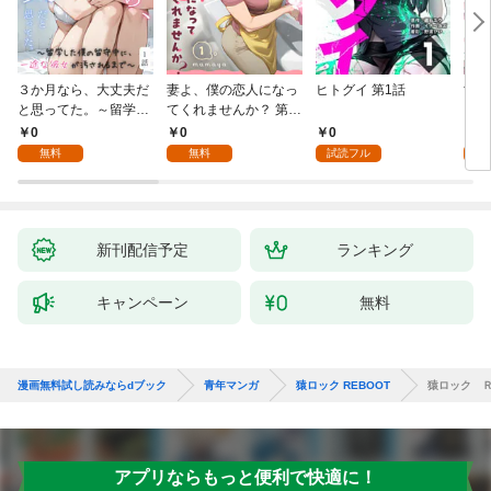
３か月なら、大丈夫だ
妻よ、僕の恋人になっ
ヒトグイ 第1話
世界
と思ってた。～留学し
てくれませんか？ 第1
レベ
た僕の留守中に、一途
話
0
0
0
0
な彼女が汚されるまで
無料
無料
試読フル
～ 1話
新刊配信予定
ランキング
キャンペーン
無料
漫画無料試し読みならdブック
青年マンガ
猿ロック REBOOT
猿ロック 
アプリならもっと便利で快適に！