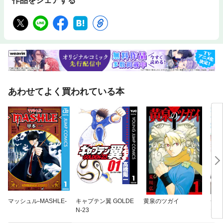
作品をシェアする
あわせてよく買われている本
マッシュル-MASHLE-
キャプテン翼 GOLDE
黄泉のツガイ
一億
N-23
た俺
強に