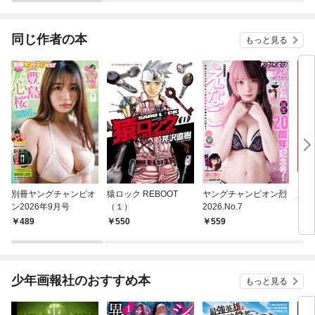
剣士
同じ作者の本
もっと見る
別冊ヤングチャンピオ
猿ロック REBOOT
ヤングチャンピオン烈
東京
ン2026年9月号
（１）
2026.No.7
489
550
559
7
少年画報社のおすすめ本
もっと見る