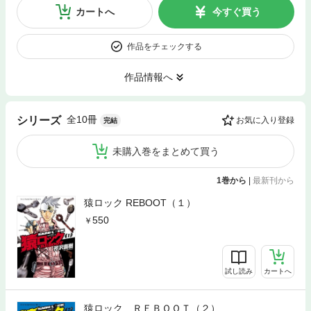
カートへ
今すぐ買う
作品をチェックする
作品情報へ
全10冊
シリーズ
お気に入り登録
完結
未購入巻をまとめて買う
1巻から
|
最新刊から
猿ロック REBOOT（１）
550
試し読み
カートへ
猿ロック ＲＥＢＯＯＴ（２）