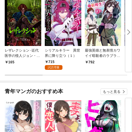
レザレクション -近代
シリアルキラー 異世
最強英雄と無表情カワ
シリ
医学の怪人ジョン・ハ
界に降り立つ（１）
イイ暗殺者のラブラブ
に降
ンター- 連載版 第1話
新婚生活 １巻
トル
715
165
792
7
少年の眼
試読増量
青年マンガのおすすめ本
もっと見る