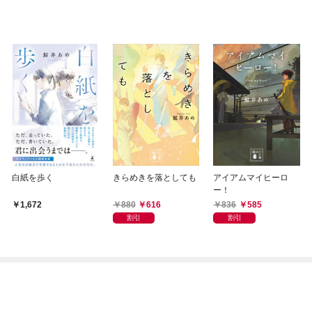
白紙を歩く
きらめきを落としても
アイアムマイヒーロ
ー！
880
616
836
585
1,672
割引
割引