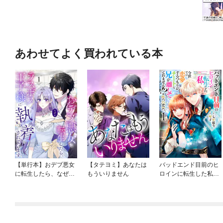
あわせてよく買われている本
【単行本】おデブ悪女
【タテヨミ】あなたは
バッドエンド目前のヒ
に転生したら、なぜか
もういりません
ロインに転生した私、
ラスボス王子様に執着
今世では恋愛するつも
されています
りがチートな兄が離し
てくれません！？@C
OMIC