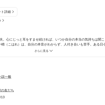
ント詳細
%
丈夫。心にじっと耳をすませ続ければ、いつか自分の本当の気持ちは聞
小晴（こはれ）は、自分の本音がわからず、人付き合いも苦手。ある日
つける。その紙——消えかけた手書きの地図のようなものを開いた途端
った男の子・ラッタッタは、ここは「ふしぎの街」であること、1人で
の街に来れること、そしてラッタッタ自身はこの街の管理人だというこ
2人きりの街で一緒に遊ぶうちに、ラッタッタに心を開く小晴だが、「
なくてはいけなくて。 【目次】1 〈ふしぎの街〉の地図／2 春休みの
うたくん／6 算数のノート／7 悲しいこと／8 0点／9 さよならの予感／
小説一般
12 仲直り／13 イマジナリーフレンド／14 またね、ラッタッタ／15 
密の友だち
/13