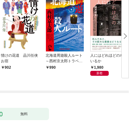
情けの花道 品川任侠
北海道周遊殺人ルート
人にはどれほどの本が
お宿
～西村京太郎トラベル
いるか
ミステリー・セレクシ
1,980
902
990
ョン（1）～
新着
無料