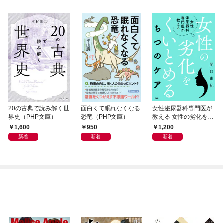
20の古典で読み解く世
面白くて眠れなくなる
女性泌尿器科専門医が
界史（PHP文庫）
恐竜（PHP文庫）
教える 女性の劣化をく
いとめる ちつのケア
1,600
950
1,200
新着
新着
新着