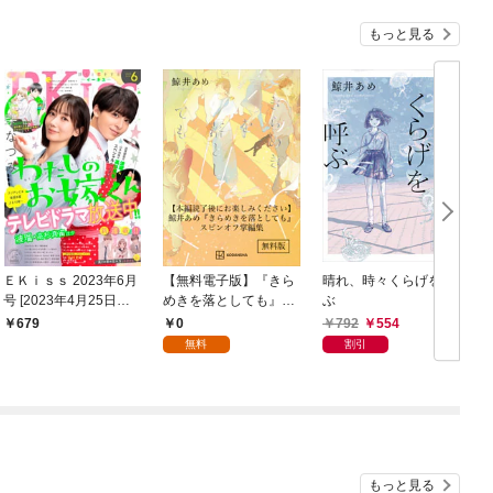
もっと見る
ＥＫｉｓｓ 2023年6月
【無料電子版】『きら
晴れ、時々くらげを呼
号 [2023年4月25日発
めきを落としても』ス
ぶ
売]
ピンオフ掌編集
0
792
554
679
無料
割引
もっと見る