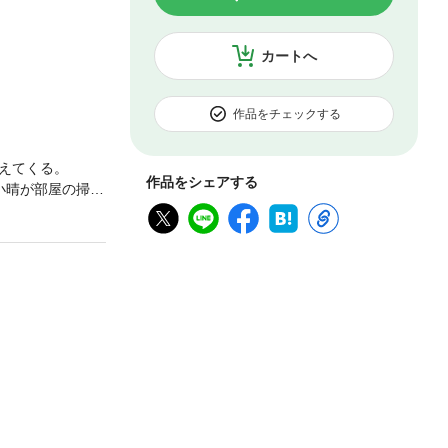
カートへ
作品をチェックする
こえてくる。
作品をシェアする
小晴が部屋の掃除
、小晴はいつの
地図を開いて目を
とを教えてくれ
大人になるため」
こと／3 木山鈴
10 さよなら、ラ
これから