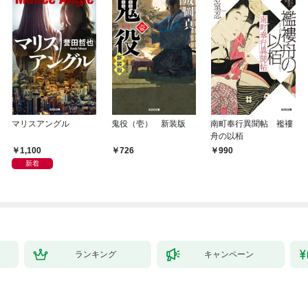
マリスアングル
鬼役（壱） 新装版
南町奉行異聞帖 襤褸
舟の以栢
1,100
726
990
新着
ランキング
キャンペーン