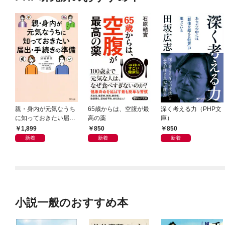
親・身内が元気なうち
65歳からは、空腹が最
深く考える力（PHP文
に知っておきたい届
高の薬
庫）
出・手続きの準備（き
1,899
850
850
ずな出版）
新着
新着
新着
小説一般のおすすめ本