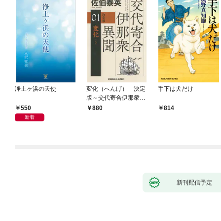
浄土ヶ浜の天使
変化（へんげ） 決定
手下は犬だけ
版～交代寄合伊那衆異
聞（1）～
550
880
814
新着
新刊配信予定