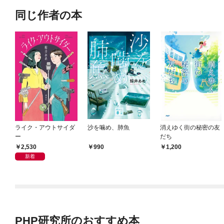
同じ作者の本
ライク・アウトサイダ
沙を噛め、肺魚
消えゆく街の秘密の友
ー
だち
2,530
990
1,200
新着
PHP研究所のおすすめ本