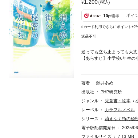
1,200
(税込)
ポイ
10
pt
獲得
dカード利用でさらにポイント+2
返品不可
迷っても立ち止まっても大
【あらすじ】小学校6年生の
をしていると、一枚の紙を見
まにか外にいた。そこで出会
つぶって深呼吸をすると、こ
著者
鯨井あめ
る。他に動物も人もいない、
には、ラッタッタとさよならし
出版社
PHP研究所
さん／4 修学旅行／5 野田ゆ
ジャンル
児童書・絵本
ッタッタ／11 鈴ちゃんの家／
レーベル
カラフルノベル
シリーズ
消えゆく街の秘
電子版配信開始日
2025/06
ファイルサイズ
7.13 MB