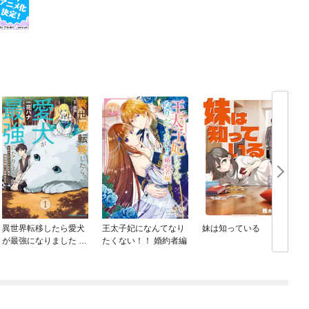
異世界転移したら愛犬
王太子妃になんてなり
妹は知っている
が最強になりました ～
たくない！！ 婚約者編
シルバーフェンリルと
俺が異世界暮らしを始
めたら～ THE COMIC