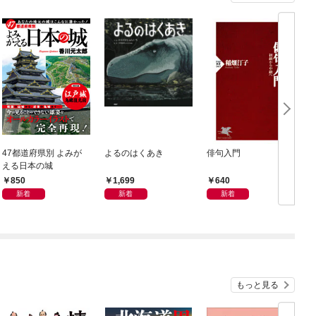
47都道府県別 よみが
よるのはくあき
俳句入門
える日本の城
850
1,699
640
新着
新着
新着
もっと見る