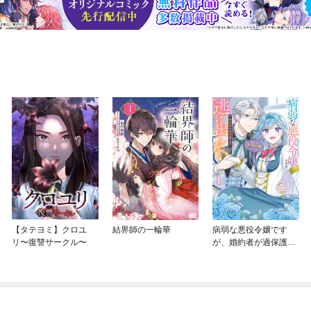
【タテヨミ】クロユ
結界師の一輪華
病弱な悪役令嬢です
リ〜復讐サークル〜
が、婚約者が過保護す
ぎて逃げ出したい(私た
ち犬猿の仲でしたよ
ね！？)