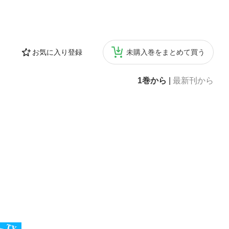
お気に入り登録
未購入巻をまとめて買う
1巻から
|
最新刊から