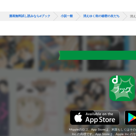
漫画無料試し読みならdブック
小説一般
消えゆく街の秘密の友だち
消え
Appleのロゴ、App Storeは、米国もしくはそ
Inc.の商標です。App Storeは、Apple In