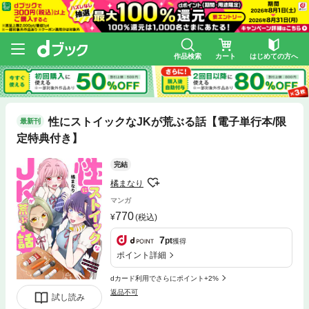
作品検索
カート
はじめての方へ
性にストイックなJKが荒ぶる話【電子単行本/限
最新刊
定特典付き】
完結
橘まなり
マンガ
770
(税込)
7
pt
獲得
ポイント詳細
dカード利用でさらにポイント+2%
返品不可
試し読み