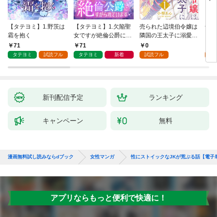
【タテヨミ】1.野茨は
【タテヨミ】1.欠陥聖
売られた辺境伯令嬢は
千鶴
霜を抱く
女ですが絶倫公爵にす
隣国の王太子に溺愛さ
に一
がられています
れる 1
【分
71
71
0
0
家の
タテヨミ
試読フル
タテヨミ
新着
試読フル
新刊配信予定
ランキング
キャンペーン
無料
漫画無料試し読みならdブック
女性マンガ
性にストイックなJKが荒ぶる話【電子
アプリならもっと便利で快適に！