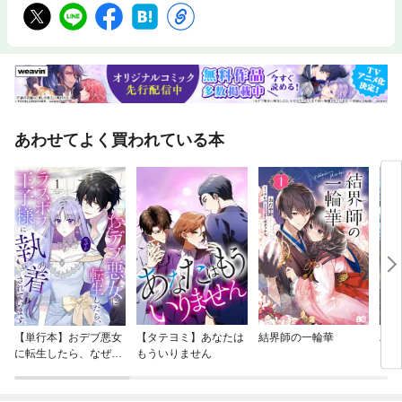
あわせてよく買われている本
【単行本】おデブ悪女
【タテヨミ】あなたは
結界師の一輪華
バッ
に転生したら、なぜか
もういりません
ロイ
ラスボス王子様に執着
今世
されています
りが