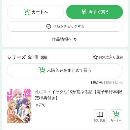
カートへ
今すぐ買う
作品をチェックする
作品情報へ
全1冊
シリーズ
お気に入り登録
完結
未購入巻をまとめて買う
1巻から
|
最新刊から
性にストイックなJKが荒ぶる話【電子単行本/限
定特典付き】
770
試し読み
カートへ