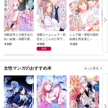
冷酷皇帝と小国王女の
溺愛ルームシェア～初
シェア婚～理想の契約
初恋
白い結婚～溺愛不要の
恋をこじらせた年下男
結婚を男友達と～ 1
の暴
ため黒猫と静かに暮ら
子に狙われています～
巻
消二
550
165
165
1
したい～ 1巻
【電子単行本版/限定特
です
新着
典付き】 1巻
女性マンガのおすすめ本
もっと見る