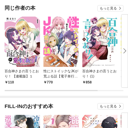
てく
OMI
同じ作者の本
もっと見る
百合神さまの言うとお
性にストイックなJKが
百合神さまの言うとお
サキ
り！ 【連載版】１
荒ぶる話【電子単行本/
り！ (1)
巻
限定特典付き】
110
770
858
7
FILL-INのおすすめ本
もっと見る