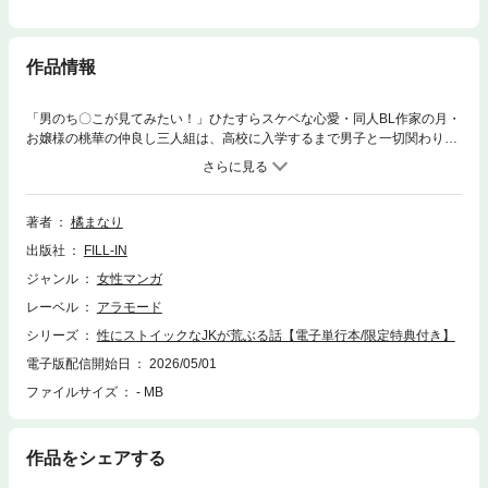
作品情報
「男のち〇こが見てみたい！」ひたすらスケベな心愛・同人BL作家の月・
お嬢様の桃華の仲良し三人組は、高校に入学するまで男子と一切関わりな
しの女子校出身。男性への強い好奇心を拗らせた結果、日々密かにエロい
ことばかりを追求する、エロにストイックな女子高生となってしまった。
こっそり学校にバナナやソーセージを持ち寄り、男性器の大きさを妄想し
たり、プール掃除でローションにまみれたりと賑やかな青春の日々を楽し
著者
橘まなり
む三人。スケベ全開、何事にも全力な心愛達のドタバタな高校生活の中、
出版社
FILL-IN
それぞれの気になるアクシデントも続々発生！泣いて笑って、個性的な三
人の女子高生が織りなす、明るくエッチな下ネタ満載性春ストーリー！
ジャンル
女性マンガ
【※この作品は『性にストイックなJKが荒ぶる話』1～8巻を収録し、新た
レーベル
アラモード
に描きおろし特典を加えた電子単行本版となります。重複購入にご注意く
ださい。】
シリーズ
性にストイックなJKが荒ぶる話【電子単行本/限定特典付き】
電子版配信開始日
2026/05/01
ファイルサイズ
- MB
作品をシェアする