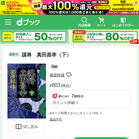
作品検索
カート
はじめての方へ
謀将 真田昌幸（下）
最新刊
完結
南原幹雄
803
(税込)
7
pt
獲得
ポイント詳細
dカード利用でさらにポイント+2%
返品不可
試し読み