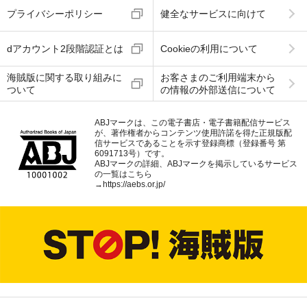
プライバシーポリシー
健全なサービスに向けて
dアカウント2段階認証とは
Cookieの利用について
海賊版に関する取り組みに
お客さまのご利用端末から
ついて
の情報の外部送信について
ABJマークは、この電子書店・電子書籍配信サービス
が、著作権者からコンテンツ使用許諾を得た正規版配
信サービスであることを示す登録商標（登録番号 第
6091713号）です。
ABJマークの詳細、ABJマークを掲示しているサービス
の一覧はこちら
→
https://aebs.or.jp/