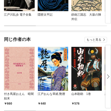
江戸川乱歩 電子全集
隠密太平記
鉄砲三国志 大坂の陣
三河
外伝
同じ作者の本
もっと見る
付き馬屋おえん 暗闇
江戸おんな草紙 艶暦
山本勘助 1巻
謎の
始末
660
440
576
6