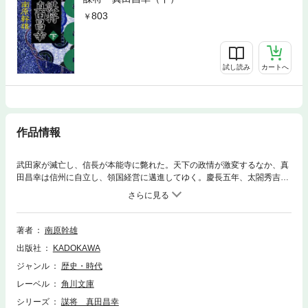
803
試し読み
カートへ
作品情報
武田家が滅亡し、信長が本能寺に斃れた。天下の政情が激変するなか、真
田昌幸は信州に自立し、領国経営に邁進してゆく。慶長五年、太閤秀吉の
遺命により、打倒家康に起った昌幸は、石田三成、直江兼続と連携し、次
男幸村とともに、徳川の大軍を上田城に拠って迎え撃つ。天下分け目の関
ヶ原に奇謀を揮った知将の戦国魂を描く、雄渾の大型歴史巨篇。
著者
南原幹雄
出版社
KADOKAWA
ジャンル
歴史・時代
レーベル
角川文庫
シリーズ
謀将 真田昌幸