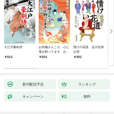
大江戸豪剣侍
お内儀さんこそ、心に
情けの花道 品川任侠
必殺
鬼を飼ってます おけ
お宿
の弦
いの戯作手帖
814
924
902
8
新刊配信予定
ランキング
キャンペーン
無料