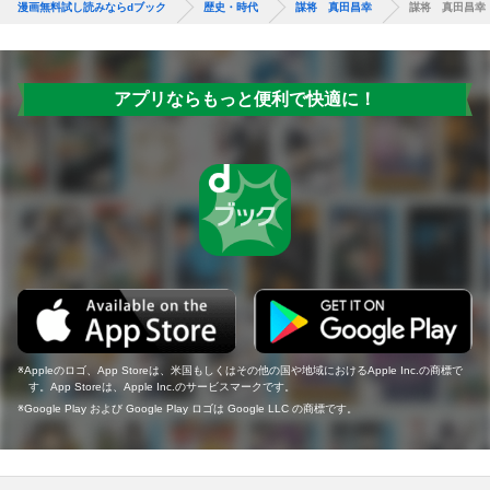
漫画無料試し読みならdブック
歴史・時代
謀将 真田昌幸
謀将 真田昌幸
アプリならもっと便利で快適に！
Appleのロゴ、App Storeは、米国もしくはその他の国や地域におけるApple Inc.の商標で
す。App Storeは、Apple Inc.のサービスマークです。
Google Play および Google Play ロゴは Google LLC の商標です。