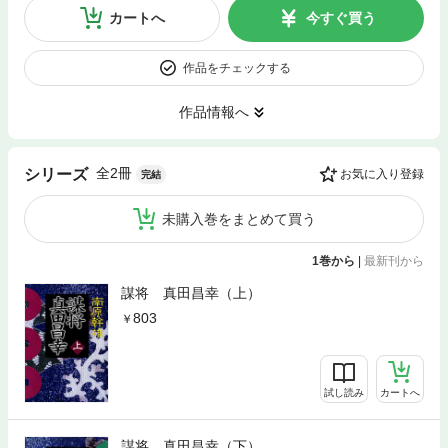
カートへ
今すぐ買う
作品をチェックする
作品情報へ
全2冊
シリーズ
お気に入り登録
完結
未購入巻をまとめて買う
1巻から
|
最新刊から
謀将 真田昌幸（上）
803
試し読み
カートへ
謀将 真田昌幸（下）