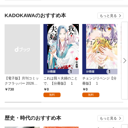
KADOKAWAのおすすめ本
もっと見る
【電子版】月刊コミッ
これは我々夫婦のこと
チェンジリベンジ【分
チェ
クフラッパー 2026年9
で、【分冊版】 1
冊版】 1
月号
0
0
￥730
7
無料
無料
歴史・時代のおすすめ本
もっと見る