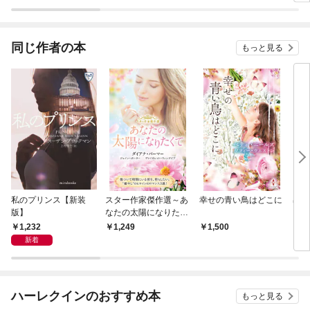
ース版】
魔法使いと始める再就
音の
職ライフ～
同じ作者の本
もっと見る
私のプリンス【新装
スター作家傑作選～あ
幸せの青い鳥はどこに
出会
版】
なたの太陽になりたく
レク
て～
ース
1,232
1,249
1,500
6
新着
ハーレクインのおすすめ本
もっと見る