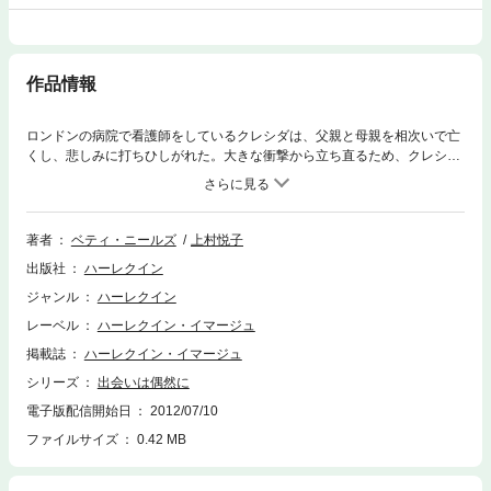
作品情報
ロンドンの病院で看護師をしているクレシダは、父親と母親を相次いで亡
くし、悲しみに打ちひしがれた。大きな衝撃から立ち直るため、クレシダ
は看護師の職を辞めて心機一転しようと決めた。職業斡旋所で紹介された
のは、オランダの老医師が専門書を英語で執筆するのを補佐する仕事。雇
い主の家に向かう途中、クレシダはアムステルダムに立ち寄ったが、運河
の入り組んだ中心街で道に迷ってしまう。そんな彼女を助けてくれたの
著者
ベティ・ニールズ
上村悦子
は、背の高い金髪の男性――ヒレス・ファン・デル・テイレだった。■古
出版社
ハーレクイン
きよき時代の、心温まるロマンスを描き続けたベティ・ニールズ。本作は
ヒロインが仕事で訪れたオランダで運命の男性にめぐり合う物語です。
ジャンル
ハーレクイン
レーベル
ハーレクイン・イマージュ
掲載誌
ハーレクイン・イマージュ
シリーズ
出会いは偶然に
電子版配信開始日
2012/07/10
ファイルサイズ
0.42 MB