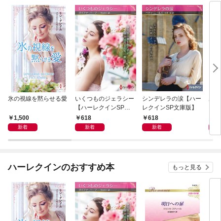
氷の視線を黙らせる愛
いくつものジェラシー
シンデレラの涙【ハー
あの
【ハーレクインSP文
レクインSP文庫版】
レク
庫版】
プレ
1,500
618
618
7
レア
新着
新着
新着
クシ
イン
シリ
ハーレクインのおすすめ本
もっと見る