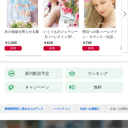
氷の視線を黙らせる愛
いくつものジェラシー
明日への扉 ハーレクイ
あの
【ハーレクインSP文
ン・ロマンス～伝説の
レク
庫版】
名作選～【ハーレクイ
プレ
1,500
618
740
7
ン・ロマンス版】
レア
新着
新着
新着
クシ
イン
シリ
新刊配信予定
ランキング
キャンペーン
無料
漫画無料試し読みならdブック
ハーレクイン
出会いは偶然に
出会いは偶然