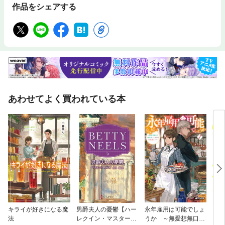
作品をシェアする
あわせてよく買われている本
キライが好きになる魔
男爵夫人の憂鬱【ハー
永年雇用は可能でしょ
しょ
法
レクイン・マスターピ
うか ～無愛想無口な
ら 