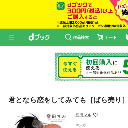
作品検索
カート
君となら恋をしてみても［ばら売り］
窪田マル
マンガ