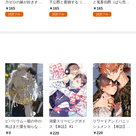
力ゼロの嫁が好きすぎ
子公爵と蜜婚する［ば
と鬼畜伯爵［ばら売
る～なぜか旦那様の心
ら売り］ 第1話
り］ 第1話
165
165
165
の声が聞こえます！？
試読フル
試読フル
試読フル
～［1話売り］ story0
1
ビバリウム～籠の中の
溺愛スリーピングボイ
リワードアンドパニッ
鳥はまだ愛を知らない
ス 【単話】 #1
シュメント 【単話】
【全年齢版】(1)
第1話
0
220
220