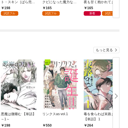
ト・スキン［ばら売
クビになった魔力なし
夜も甘く抱かれてます
り］ 第1話
の魔女ですが、「薬草
［ばら売り］ 第1話
198
165
165
の知識がハンパな
試読フル
試読フル
新着
試読フル
い！」と王立研究所に
即採用されました。[ば
ら売り] 第1話
もっと見る
悪魔は微睡む 【単話】
リンクスas vol.1
毒を食らわば末路まで
～1～
【単話】 1
【
198
550
264