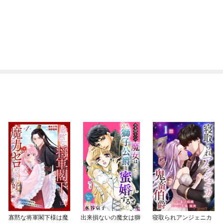
寡黙な将軍閣下様は魔
出来損ないの魔女は獅
寝取られアンジェニカ