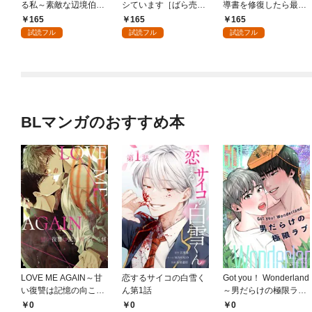
る私～素敵な辺境伯令
シています［ばら売
導書を修復したら最強
息に腕を折られたの
り］ 第1話
の精霊が味方になりま
165
165
165
で、責任とってもらい
した（クールな王弟殿
試読フル
試読フル
試読フル
ます～［ばら売り］
下がなぜかいつもそば
第1話
にいます）～［ばら売
り］ 第1話
BLマンガのおすすめ本
LOVE ME AGAIN～甘
恋するサイコの白雪く
Got you！ Wonderland
い復讐は記憶の向こう
ん第1話
～男だらけの極限ラブ
側～(1)
～(1)
0
0
0