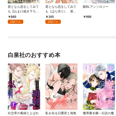
君となら恋をしてみて
君となら恋をしてみて
癖BLアンソロジー
も【おまけ描き下ろし
も［ばら売り］ 第1
付き】 1巻
話
660
165
990
試読フル
試読フル
白泉社のおすすめ本
社交界の毒婦とよばれ
私を叱る日鷹君と毎晩
魔導書令嬢～伝説の魔