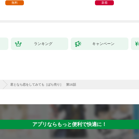
無料
新着
ランキング
キャンペーン
君となら恋をしてみても［ばら売り］ 第16話
アプリならもっと便利で快適に！