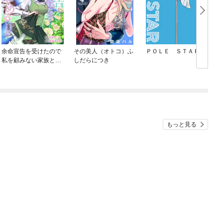
余命宣告を受けたので
その美人（オトコ）ふ
ＰＯＬＥ ＳＴＡＲ
私を顧みない家族と婚
しだらにつき
約者に執着するのをや
めることにしました
（分冊版）
もっと見る