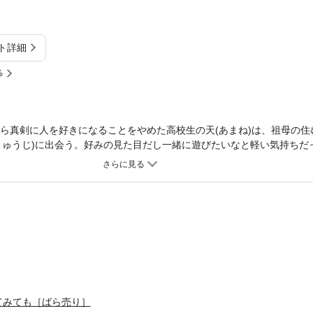
ト詳細
%
から真剣に人を好きになることをやめた高校生の天(あまね)は、祖母の住
りゅうじ)に出会う。好みの見た目だし一緒に遊びたいなと軽い気持ちだ
 江ノ島を舞台に描かれる、男子高校生2人のピュアでもどかしい恋の
てみても［ばら売り］