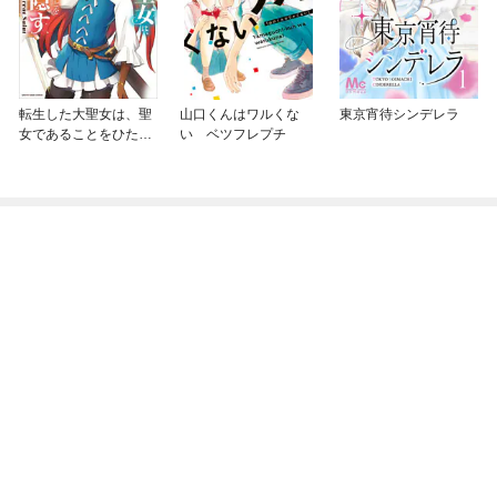
転生した大聖女は、聖
山口くんはワルくな
東京宵待シンデレラ
女であることをひた隠
い ベツフレプチ
す A Tale of The Gre
at Saint