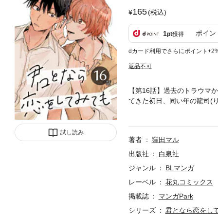
165
(税込)
ポイン
1
pt
獲得
dカード利用でさらにポイント+2
返品不可
【第16話】過去のトラウマ
てきた初日、同い年の龍司(
思わぬほうへ動きだして…？
試し読み
著者
窪田マル
出版社
白泉社
ジャンル
BLマンガ
レーベル
花丸コミックス
掲載誌
マンガPark
シリーズ
君となら恋をし