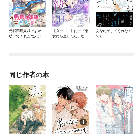
元戦闘用奴隷ですが、
【タテヨミ】おデブ悪
あなたがしてくれなく
助けてくれた竜人は番
女に転生したら、なぜ
ても
だそうです。【分冊
かラスボス王子様に執
版】
着されています
同じ作者の本