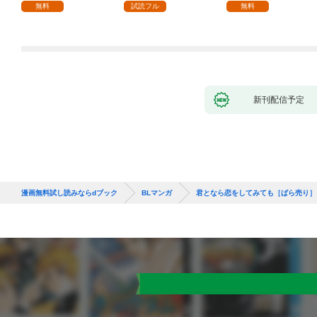
無料
試読フル
無料
新刊配信予定
漫画無料試し読みならdブック
BLマンガ
君となら恋をしてみても［ばら売り］