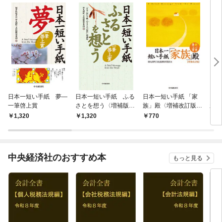
日本一短い手紙 夢―
日本一短い手紙 ふる
日本一短い手紙 「家
日本
一筆啓上賞
さとを想う〈増補版〉
族」殿〈増補改訂版〉
新・
―一筆啓上賞
―新・一筆啓上賞
1,320
1,320
770
7
中央経済社のおすすめ本
もっと見る