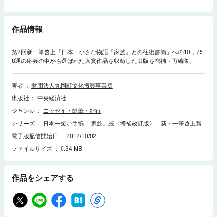
作品情報
第2回新一筆啓上「日本一小さな物語『家族』との往復書簡」への10，75
8通の応募の中から選ばれた入賞作品を収録した旧版を増補・再編集。
著者
財団法人丸岡町文化振興事業団
出版社
中央経済社
ジャンル
エッセイ・随筆・紀行
シリーズ
日本一短い手紙 「家族」殿〈増補改訂版〉―新・一筆啓上賞
電子版配信開始日
2012/10/02
ファイルサイズ
0.34 MB
作品をシェアする