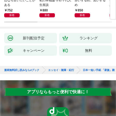
山なら言いたいことが
私の幸福論 宇野千代人
赤いするめ、黒いする
行き
ある
生座談
め
思案
752
880
850
8
新着
新着
新着
新刊配信予定
ランキング
キャンペーン
無料
漫画無料試し読みならdブック
エッセイ・随筆・紀行
日本一短い手紙 「家族」殿
アプリならもっと便利で快適に！