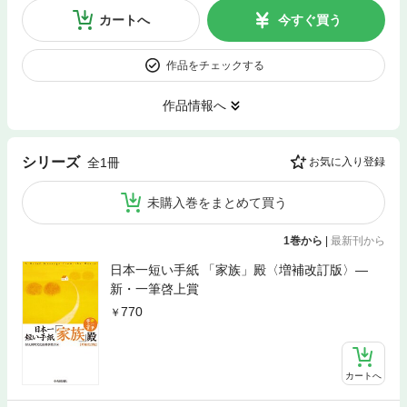
カートへ
今すぐ買う
作品をチェックする
作品情報へ
シリーズ
全1冊
お気に入り登録
未購入巻をまとめて買う
1巻から
|
最新刊から
日本一短い手紙 「家族」殿〈増補改訂版〉―
新・一筆啓上賞
770
カートへ