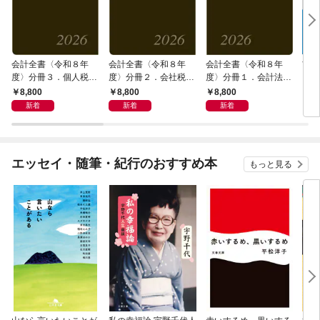
会計全書〈令和８年
会計全書〈令和８年
会計全書〈令和８年
吉野
度〉分冊３．個人税務
度〉分冊２．会社税務
度〉分冊１．会計法規
るみ
法規編
法規編
編
8,800
8,800
8,800
2,
新着
新着
新着
エッセイ・随筆・紀行のおすすめ本
もっと見る