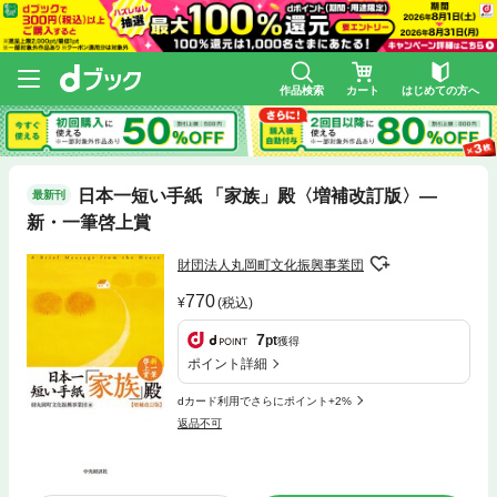
作品検索
カート
はじめての方へ
日本一短い手紙 「家族」殿〈増補改訂版〉―
最新刊
新・一筆啓上賞
財団法人丸岡町文化振興事業団
770
(税込)
7
pt
獲得
ポイント詳細
dカード利用でさらにポイント+2%
返品不可