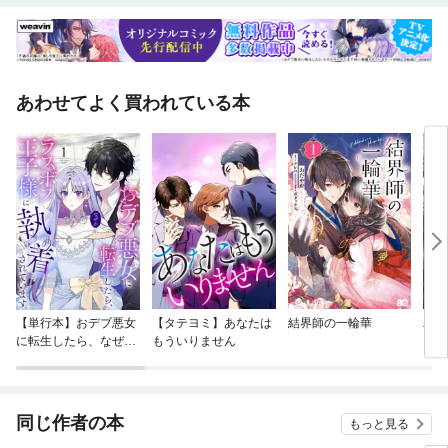
あわせてよく買われている本
【単行本】おデブ悪女
【タテヨミ】あなたは
結界師の一輪華
バッ
に転生したら、なぜか
もういりません
ロイ
ラスボス王子様に執着
今世
されています
りが
てく
OMI
同じ作者の本
もっと見る