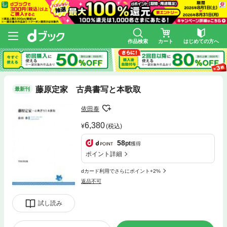
作品検索
カート
はじめての方へ
藤原定家 古典書写と本歌取
最新刊
依田泰
6,380
(税込)
58
pt
獲得
ポイント詳細
dカード利用でさらにポイント+2%
返品不可
試し読み