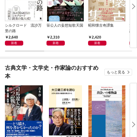
シルクロード 流沙万
笹公人の妄想短歌天国
昭和懐古奇譚集
流行
里の路
語
2,640
2,310
2,420
2,
新着
新着
新着
古典文学・文学史・作家論のおすすめ
もっと見る
本