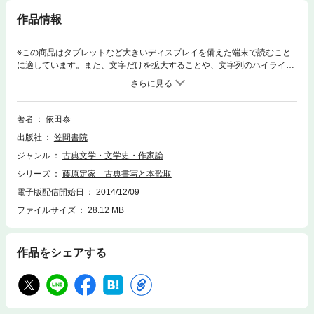
作品情報
※この商品はタブレットなど大きいディスプレイを備えた端末で読むこと
に適しています。また、文字だけを拡大することや、文字列のハイライ
ト、検索、辞書の参照、引用などの機能が使用できません。定家はなぜ
『土左日記』においてだけ仮名遣いが極度に乱れたのであろうか。本書は
定家の機能的な書写態度に原因を見る。他、『古今集』の掛詞や、本歌取
の新しい読み等。新見に満ちた注目の書。
著者
依田泰
出版社
笠間書院
ジャンル
古典文学・文学史・作家論
シリーズ
藤原定家 古典書写と本歌取
電子版配信開始日
2014/12/09
ファイルサイズ
28.12 MB
作品をシェアする