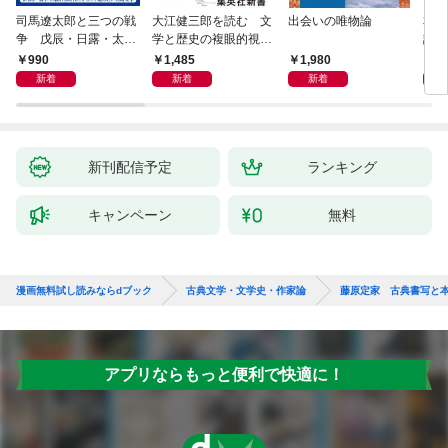
司馬遼太郎と三つの戦
大江健三郎を読む 文
出会いの唯物論
本当
争 戊辰・日露・太平
学と歴史の複眼的視点
話）
洋
から
990
1,485
1,980
1,
新着
新着
新着
新刊配信予定
ランキング
キャンペーン
無料
漫画無料試し読みならdブック
古典文学・文学史・作家論
藤原定家 古典書写と
アプリならもっと便利で快適に！