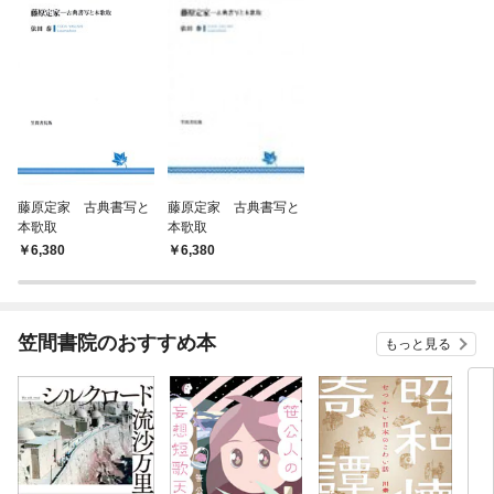
藤原定家 古典書写と
藤原定家 古典書写と
本歌取
本歌取
6,380
6,380
笠間書院のおすすめ本
もっと見る