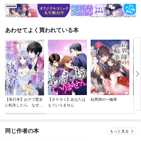
あわせてよく買われている本
【単行本】おデブ悪女
【タテヨミ】あなたは
結界師の一輪華
バッ
に転生したら、なぜか
もういりません
ロイ
ラスボス王子様に執着
今世
されています
りが
てく
OMI
同じ作者の本
もっと見る