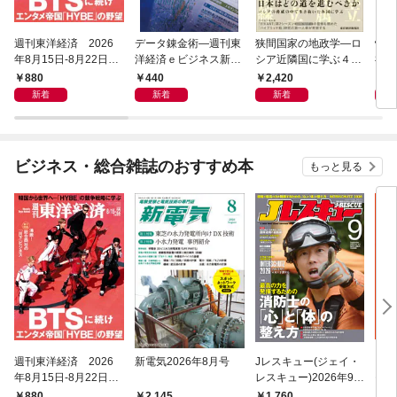
週刊東洋経済 2026
データ錬金術―週刊東
狭間国家の地政学―ロ
快適
年8月15日-8月22日合
洋経済ｅビジネス新書
シア近隣国に学ぶ４つ
祖先
併号
Ｎo.493
の生き残り戦略
さ」
880
440
2,420
2,
る
新着
新着
新着
ビジネス・総合雑誌のおすすめ本
もっと見る
週刊東洋経済 2026
新電気2026年8月号
Jレスキュー(ジェイ・
ウィ
年8月15日-8月22日合
レスキュー)2026年9月
モン
併号
号(Vol.143)
日・
880
2,145
1,760
2,