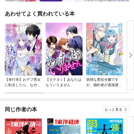
あわせてよく買われている本
【単行本】おデブ悪女
【タテヨミ】あなたは
病弱な悪役令嬢です
妹は
に転生したら、なぜか
もういりません
が、婚約者が過保護す
ラスボス王子様に執着
ぎて逃げ出したい(私
されています
たち犬猿の仲でしたよ
ね！？)
同じ作者の本
もっと見る