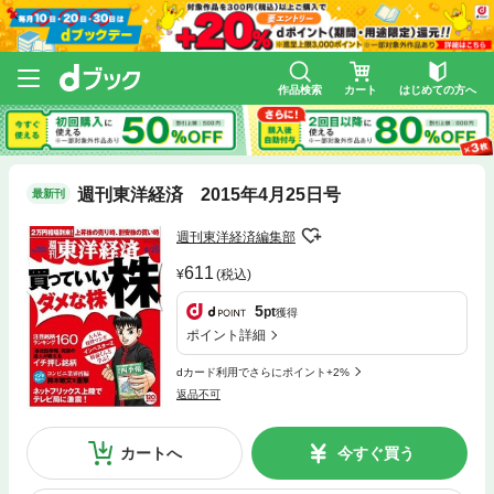
作品検索
カート
はじめての方へ
週刊東洋経済 2015年4月25日号
最新刊
週刊東洋経済編集部
611
(税込)
5
pt
獲得
ポイント詳細
dカード利用でさらにポイント+2%
返品不可
カートへ
今すぐ買う