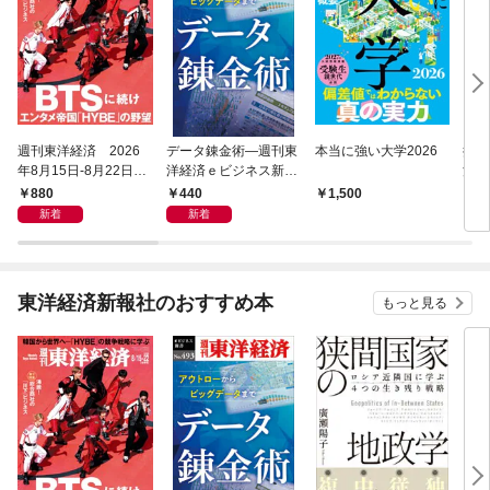
週刊東洋経済 2026
データ錬金術―週刊東
本当に強い大学2026
損害
年8月15日-8月22日合
洋経済ｅビジネス新書
洋経
併号
Ｎo.493
Ｎo.
880
440
1,500
4
新着
新着
東洋経済新報社のおすすめ本
もっと見る