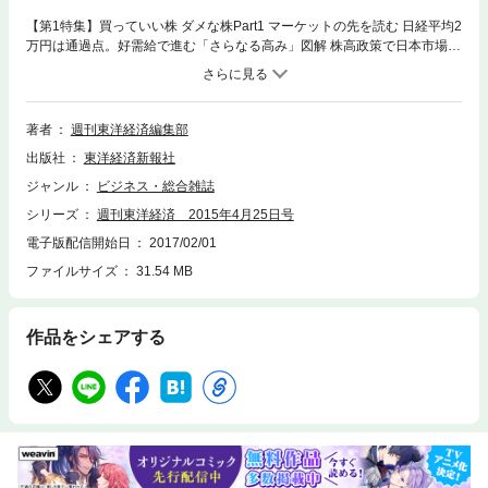
【第1特集】買っていい株 ダメな株Part1 マーケットの先を読む 日経平均2
万円は通過点。好需給で進む「さらなる高み」図解 株高政策で日本市場が
変わった！日本で入り乱れる海外マネークジラGPIF、日銀ETF買いの賞味
期限Part2 投資の基本を知る 『インベスターＺ』で学ぶ投資心得投資のプ
ロにも刺さったあのシーン「株は知的なゲームだからこそ面白い」 三田紀
房●漫画家INTERVIEW│天野ひろゆき●お笑い芸人（キャイ～ン）投資のプ
著者
週刊東洋経済編集部
ロが伝授！ 上昇株、割安株の買い時、売り時「超優良」好配当利回り株1
出版社
東洋経済新報社
6四季報完読の達人が教えるお宝銘柄はこう探せ！今買ってもいい? まず
は基本の「株価指標」PER、PBRで判断まだ割安か？ 好業績期待の優良
ジャンル
ビジネス・総合雑誌
株100Part3 実践で役立つ投資アイデア 6月決戦に備えよ！ 株高に弾みつ
シリーズ
週刊東洋経済 2015年4月25日号
くか、それとも失速か?株主総会に向けて改善策？ 低ROE銘柄50米国利上
げの影響は？有望テーマはこれ！ 次期プリウス搭載で車載用電池に脚光郵
電子版配信開始日
2017/02/01
政だけではない注目IPO企業見逃すな！ 急落前に出現する4つのサイン
ファイルサイズ
31.54 MB
【巻頭インタビュー】セブン＆アイ・ホールディングス会長 鈴木敏文
作品をシェアする