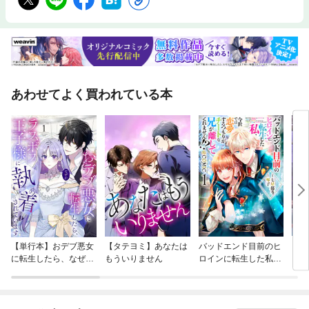
あわせてよく買われている本
【単行本】おデブ悪女
【タテヨミ】あなたは
バッドエンド目前のヒ
【タ
に転生したら、なぜか
もういりません
ロインに転生した私、
リ〜
ラスボス王子様に執着
今世では恋愛するつも
されています
りがチートな兄が離し
てくれません！？@C
OMIC