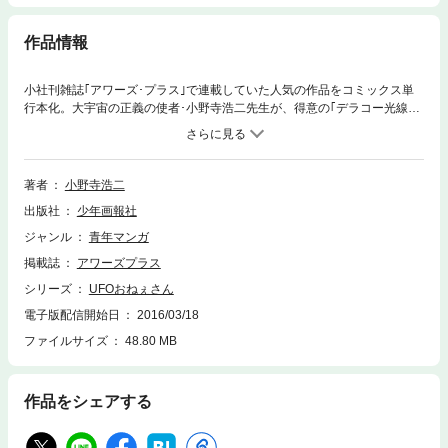
作品情報
小社刊雑誌｢アワーズ･プラス｣で連載していた人気の作品をコミックス単
行本化。大宇宙の正義の使者･小野寺浩二先生が、得意の｢デラコー光線｣
をMAXパワーで発射しまくります。……山吹陸の家の隣にすんでるちょっ
と不思議なおねぇさん･ソラは、実は、地球を守るスペースパトローラー
だった……数々の悪徳宇宙人を成敗するも、ソラは特異な体質が原因で地
球を離れる事に……
著者
小野寺浩二
出版社
少年画報社
ジャンル
青年マンガ
掲載誌
アワーズプラス
シリーズ
UFOおねぇさん
電子版配信開始日
2016/03/18
ファイルサイズ
48.80 MB
作品をシェアする