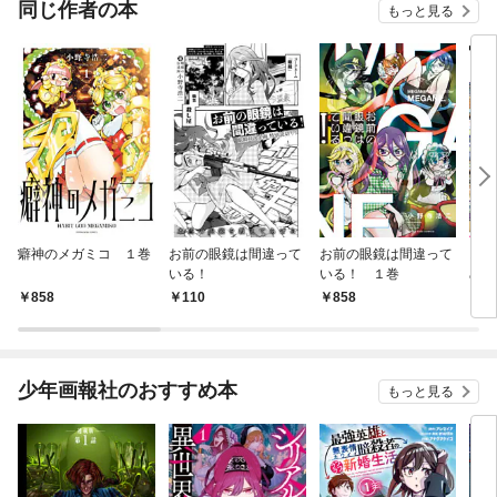
同じ作者の本
もっと見る
癖神のメガミコ １巻
お前の眼鏡は間違って
お前の眼鏡は間違って
おた
いる！
いる！ １巻
め 
858
110
858
7
少年画報社のおすすめ本
もっと見る