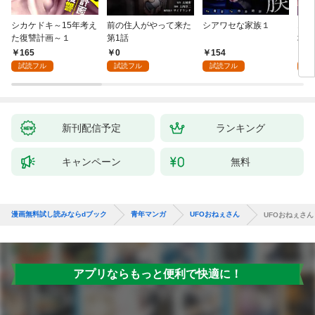
シカケドキ～15年考え
前の住人がやって来た
シアワセな家族１
16
た復讐計画～１
第1話
地獄
165
0
154
1
試読フル
試読フル
試読フル
試
新刊配信予定
ランキング
キャンペーン
無料
漫画無料試し読みならdブック
青年マンガ
UFOおねぇさん
UFOおねぇさん
アプリならもっと便利で快適に！