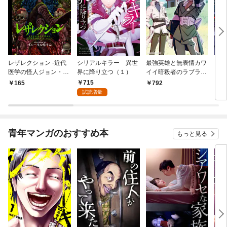
レザレクション -近代
シリアルキラー 異世
最強英雄と無表情カワ
シリ
医学の怪人ジョン・ハ
界に降り立つ（１）
イイ暗殺者のラブラブ
に降
ンター- 連載版 第1話
新婚生活 １巻
トル
715
165
792
7
少年の眼
試読増量
青年マンガのおすすめ本
もっと見る