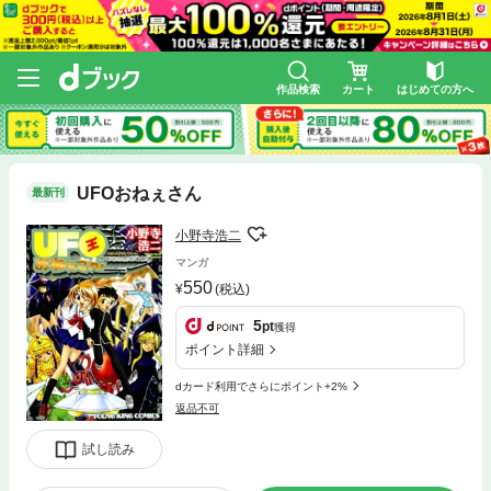
作品検索
カート
はじめての方へ
UFOおねぇさん
最新刊
小野寺浩二
マンガ
550
(税込)
5
pt
獲得
ポイント詳細
dカード利用でさらにポイント+2%
返品不可
試し読み