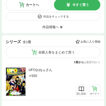
カートへ
今すぐ買う
作品をチェックする
作品情報へ
シリーズ
全1冊
お気に入り登録
未購入巻をまとめて買う
1巻から
|
最新刊から
UFOおねぇさん
550
試し読み
カートへ