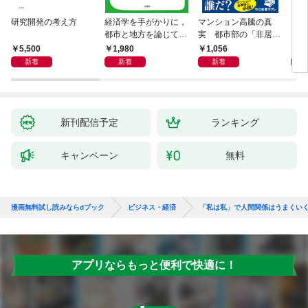
研究開発の考え方
経済学を手がかりに，
マンション高騰の真
リー
都市と地方を論じてみ
実 都市部の「非居住
「も
よう
化」が街を壊す
然と
5,500
1,980
1,056
2,
イン
新着
新着
新着
果を
新刊配信予定
ランキング
キャンペーン
無料
漫画無料試し読みならdブック
ビジネス・経済
「私は私」で人間関係はうまくい
アプリならもっと便利で快適に！