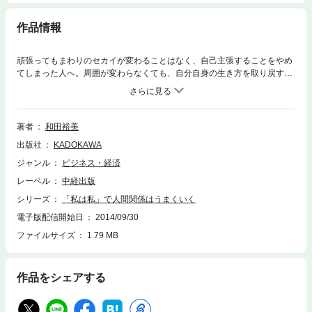
作品情報
頑張ってもまわりのセカイが変わることはなく、自己主張することをやめ
てしまった人へ。周囲が変わらなくても、自分自身の生き方を取り戻すこ
とは誰にだってできます。生きているうちに「主役」をやってみません
か？
著者
和田裕美
出版社
KADOKAWA
ジャンル
ビジネス・経済
レーベル
中経出版
シリーズ
「私は私」で人間関係はうまくいく
電子版配信開始日
2014/09/30
ファイルサイズ
1.79 MB
作品をシェアする