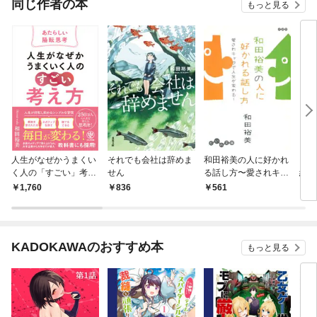
同じ作者の本
もっと見る
人生がなぜかうまくい
それでも会社は辞めま
和田裕美の人に好かれ
ファ
く人の「すごい」考え
せん
る話し方〜愛されキャ
続け
方～あたらしい陽転思
ラで人生が変わる！
1,760
836
561
1,
考～
KADOKAWAのおすすめ本
もっと見る