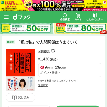
作品検索
カート
はじめての方へ
「私は私」で人間関係はうまくいく
最新刊
和田裕美
1,430
(税込)
13
pt
獲得
ポイント詳細
dカード利用でさらにポイント+2%
返品不可
試し読み