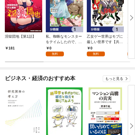
淫獄団地【第1話】
私、蜘蛛なモンスター
乙女ゲー世界はモブに
乙女
をテイムしたので、ス
厳しい世界です【共和
厳し
パイダーシルクで裁縫
国編】【分冊版】 1
国
0
0
8
181
を頑張ります！【分冊
無料
無料
試
版】 1
ビジネス・経済のおすすめ本
もっと見る