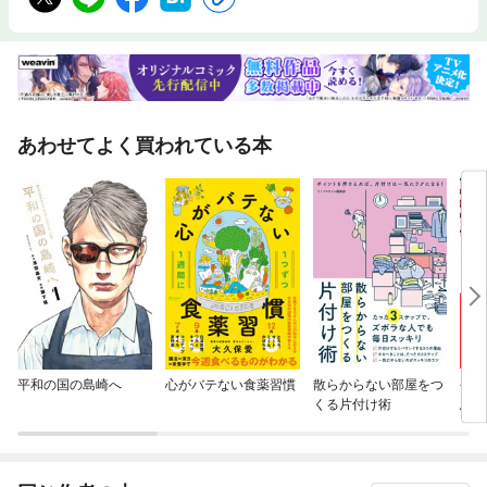
あわせてよく買われている本
平和の国の島崎へ
心がバテない食薬習慣
散らからない部屋をつ
今の
くる片付け術
思
ネガ
ブに