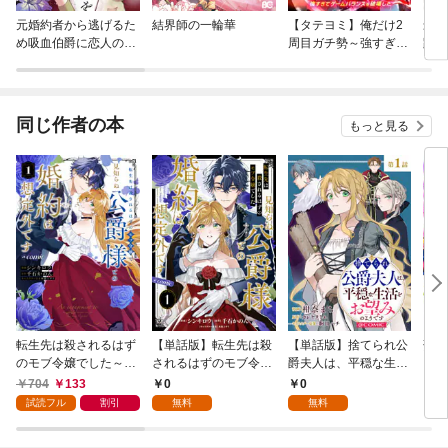
元婚約者から逃げるた
結界師の一輪華
【タテヨミ】俺だけ2
最強
め吸血伯爵に恋人のフ
周目ガチ勢～強すぎて
躍帝
リをお願いしたら、な
ゲームバランスを破壊
ぜか溺愛モードになり
した～
ました
同じ作者の本
もっと見る
転生先は殺されるはず
【単話版】転生先は殺
【単話版】捨てられ公
落ち
のモブ令嬢でした～見
されるはずのモブ令嬢
爵夫人は、平穏な生活
シル
知らぬ公爵様との婚約
でした～見知らぬ公爵
をお望みのようです@
した
704
133
0
0
1
は想定外です～@CO
様との婚約は想定外で
COMIC 第1話
試読フル
割引
無料
無料
MIC 第1巻
す～@COMIC 第1話