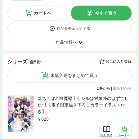
カートへ
今すぐ買う
作品をチェックする
作品情報へ
シリーズ
全5冊
お気に入り登録
未購入巻をまとめて買う
1巻から
|
最新刊から
落ちこぼれ白魔導士セシルは対象外のはずでし
た: 1【電子限定描き下ろしカラーイラスト付
き】
825
試し読み
カートへ