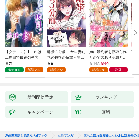
【タテヨミ】1.これは
離婚３分前 ～サレ妻た
姉に婚約者を寝取られ
実は
二度目で最後の初恋
ちの最後の反撃～第1
たので訳あり令息と結
した
話
婚して辺境へと向かい
から
71
0
198
99
2
ます ～苦労の先に待っ
（1
タテヨミ
試読フル
試読フル
試読フル
割引
ていたのは、まさかの
溺愛と幸せでした～
【分冊版】 1
新刊配信予定
ランキング
キャンペーン
無料
漫画無料試し読みならdブック
女性マンガ
落ちこぼれ白魔導士セシルは対象外の