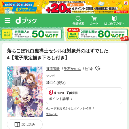
作品検索
カート
はじめての方へ
落ちこぼれ白魔導士セシルは対象外のはずでした:
4【電子限定描き下ろし付き】
笹原智映
千石かのん
他1名
マンガ
814
(税込)
7
pt
獲得
ポイント詳細
dカード利用でさらにポイント+2%
返品不可
試し読み