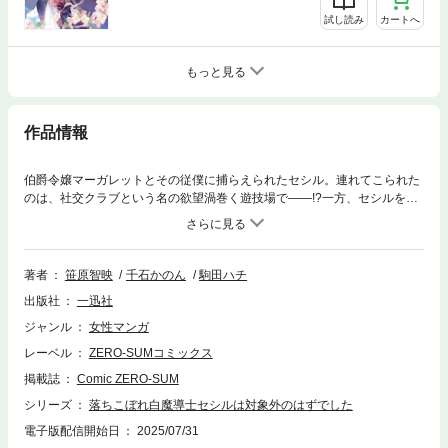
試し読み
カートへ
もっと見る
作品情報
伯爵令嬢マーガレットとその従僕に捕らえられたセシル。連れてこられた
のは、社交クラブという名の欲望渦巻く遊技場で――!?一方、セシルを捜
すオズワルドはジャスティンが受け取った贈り物から、一連の事件にマー
ガレットが関わっていることに気付く。彼はセシルの身を案じ、直接伯爵
家を訪ねるが――…それぞれが事件を追いながら、愛も深まる第4巻♡
著者
笹原智映
千石かのん
駒田ハチ
出版社
一迅社
ジャンル
女性マンガ
レーベル
ZERO-SUMコミックス
掲載誌
Comic ZERO-SUM
シリーズ
落ちこぼれ白魔導士セシルは対象外のはずでした
電子版配信開始日
2025/07/31