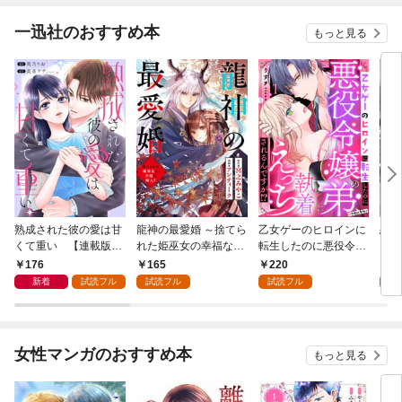
一迅社のおすすめ本
もっと見る
熟成された彼の愛は甘
龍神の最愛婚 ～捨てら
乙女ゲーのヒロインに
恋を
くて重い 【連載版】:
れた姫巫女の幸福な嫁
転生したのに悪役令嬢
スが
1
入り～: 1
の弟（攻略対象外）に
溺愛
176
165
220
2
執着えっちされるんで
新着
試読フル
試読フル
試読フル
試
すが！？: 1
女性マンガのおすすめ本
もっと見る