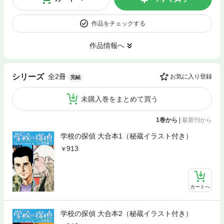
作品をチェックする
作品情報へ
全2冊
シリーズ
お気に入り登録
完結
未購入巻をまとめて買う
1巻から
|
最新刊から
学校の探偵 大合本1（秘蔵イラスト付き）
913
カートへ
学校の探偵 大合本2（秘蔵イラスト付き）