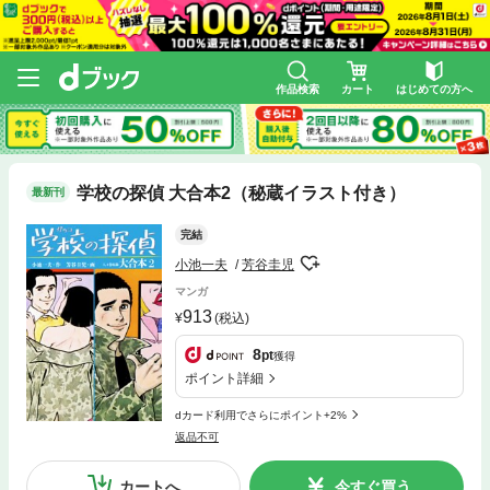
作品検索
カート
はじめての方へ
学校の探偵 大合本2（秘蔵イラスト付き）
最新刊
完結
小池一夫
芳谷圭児
マンガ
913
(税込)
8
pt
獲得
ポイント詳細
dカード利用でさらにポイント+2%
返品不可
カートへ
今すぐ買う