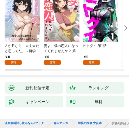
３か月なら、大丈夫だ
妻よ、僕の恋人になっ
ヒトグイ 第1話
世界
と思ってた。～留学し
てくれませんか？ 第1
レベ
た僕の留守中に、一途
話
0
0
0
0
な彼女が汚されるまで
無料
無料
無料
～ 1話
新刊配信予定
ランキング
キャンペーン
無料
漫画無料試し読みならdブック
青年マンガ
学校の探偵 大合本
学校の探偵 