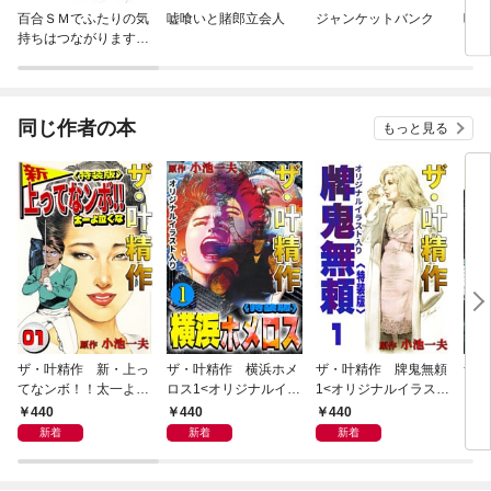
百合ＳＭでふたりの気
嘘喰いと賭郎立会人
ジャンケットバンク
嘘喰
持ちはつながります
か？
同じ作者の本
もっと見る
ザ・叶精作 新・上っ
ザ・叶精作 横浜ホメ
ザ・叶精作 牌鬼無頼
ザ・
てなンボ！！太一よ泣
ロス1<オリジナルイラ
1<オリジナルイラスト
くま
くな1<特装版>
スト入り特装版>
入り特装版>
ラス
440
440
440
4
新着
新着
新着