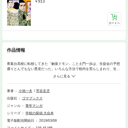
913
カートへ
作品情報
青葉台高校に転校してきた「触覚ドモン」こと土門一歩は、生徒会の予想
通りとんでもない悪党だった。いろんな方法で校内を荒らしまわり、生徒
を学校ごと災難に陥れるのだった。しかし、その裏には秘密があった。小
池・芳谷の名コンビが送る傑作を合本第2巻で。電子版配信記念として、1
970年代に作者が雑誌トップコミックのために書き下ろしたおしゃれでエ
ッチな秘蔵イラストを巻末に添付。
著者
小池一夫
芳谷圭児
出版社
ゴマブックス
ジャンル
青年マンガ
シリーズ
学校の探偵 大合本
電子版配信開始日
2019/03/08