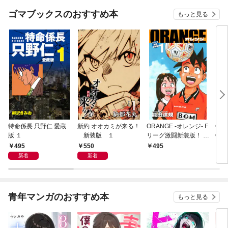
ゴマブックスのおすすめ本
もっと見る
特命係長 只野仁 愛蔵
新約 オオカミが来る！
ORANGE -オレンジ- F
GE
版 １
新装版 １
リーグ激闘新装版！ 第
OF
１巻
495
550
495
4
新着
新着
青年マンガのおすすめ本
もっと見る