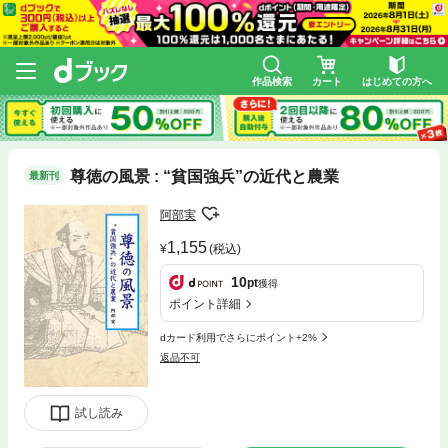
作品検索
カート
はじめての方へ
尊徳の風景 : “貧国強兵”の近代と農業
最新刊
阿部実
1,155
(税込)
10
pt
獲得
ポイント詳細
dカード利用でさらにポイント+2%
返品不可
試し読み