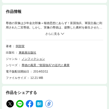
作品情報
尊徳の実像は少年金次郎像＝報徳思想にあらず！富国強兵、軍国主義に利
用された二宮尊徳。しかし、実像の尊徳は、疲弊した農村を蘇生させた農
政家だった。今こそ知りたい尊徳の真髄、自然秩序・心的秩序と資本主義
下の農業問題に切り込む。
著者
阿部実
出版社
東銀座出版社
ジャンル
ノンフィクション
シリーズ
尊徳の風景 : “貧国強兵”の近代と農業
電子版配信開始日
2014/02/11
ファイルサイズ
12.21 MB
作品をシェアする