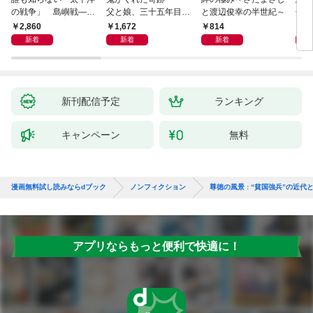
の戦争」 島嶼戦――
父と娘、三十五年目の
と渡辺俊幸の半世紀～
子 
マッカーサーとの激闘
赦し
読み
2,860
1,672
814
1,
の真実
新着
新着
新着
新刊配信予定
ランキング
キャンペーン
無料
漫画無料試し読みならdブック
ノンフィクション
尊徳の風景 : “貧国強兵”の近代
アプリならもっと便利で快適に！