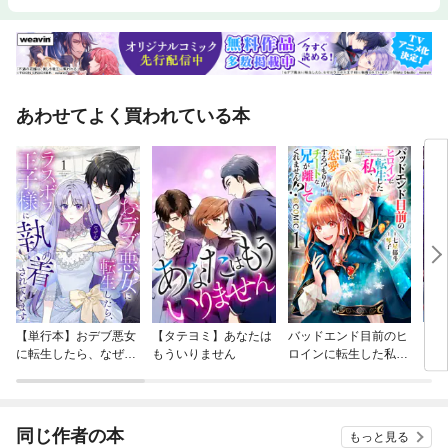
あわせてよく買われている本
【単行本】おデブ悪女
【タテヨミ】あなたは
バッドエンド目前のヒ
【タ
に転生したら、なぜか
もういりません
ロインに転生した私、
リ〜
ラスボス王子様に執着
今世では恋愛するつも
されています
りがチートな兄が離し
てくれません！？@C
OMIC
同じ作者の本
もっと見る