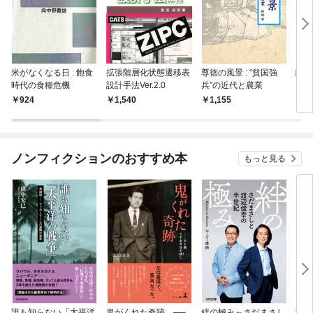
米がなくなる日 : 飽食
拡張階層化状態遷移表
尊徳の風景 : “貧国強
離島
時代の食糧危機
設計手法Ver.2.0
兵”の近代と農業
924
1,540
1,155
1,
ノンフィクションのおすすめ本
もっと見る
誰も知らない「太平洋
鬼がくれた奇跡 ──
絆の極み～さだまさし
悲劇