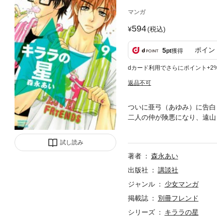
マンガ
594
(税込)
ポイン
5
pt
獲得
dカード利用でさらにポイント+2
返品不可
ついに亜弓（あゆみ）に告白
二人の仲が険悪になり、遠山
天然ぶりにキレた星が亜弓を
ラ企画の運命を揺るがす大事
試し読み
著者
森永あい
出版社
講談社
ジャンル
少女マンガ
掲載誌
別冊フレンド
シリーズ
キララの星