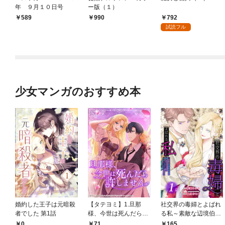
年 ９月１０日号
ー版（１）
792
￥589
990
試読フル
少女マンガのおすすめ本
婚約した王子は元暗殺
【タテヨミ】1.旦那
社交界の毒婦とよばれ
者でした 第1話
様、今世は死んだら許
る私～素敵な辺境伯令
しません
息に腕を折られたの
0
71
165