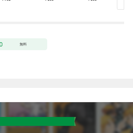
の声が聞こえます！？
した（クールな王弟殿
～［1話売り］ story0
下がなぜかいつもそば
1
にいます）～［ばら売
り］ 第1話
無料