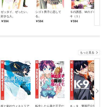
ゼッタイ、ぜったい、
シゴト男子に恋して
Ｓの誘惑、Ｍのドキド
好きな人。
る。
キ（１）
594
594
594
もっと見る
杖と剣のウィストリア
転生したら第七王子だ
Ｋ－９ 警視庁公安部