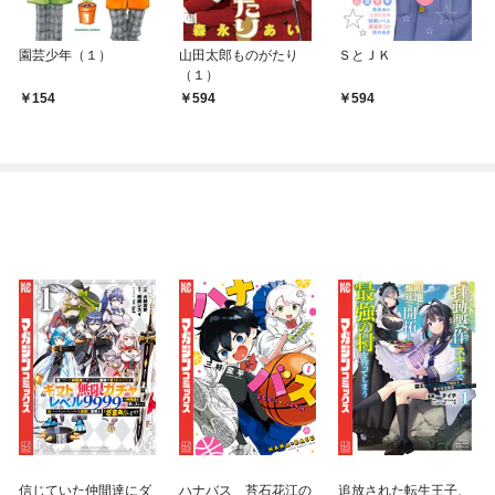
園芸少年（１）
山田太郎ものがたり
ＳとＪＫ
（１）
154
594
594
信じていた仲間達にダ
ハナバス 苔石花江の
追放された転生王子、