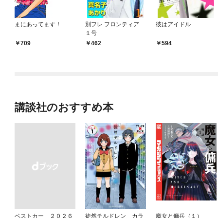
まにあってます！
別フレ フロンティア
彼はアイドル
１号
709
462
594
講談社のおすすめ本
ベストカー ２０２６
徒然チルドレン カラ
魔女と傭兵（１）