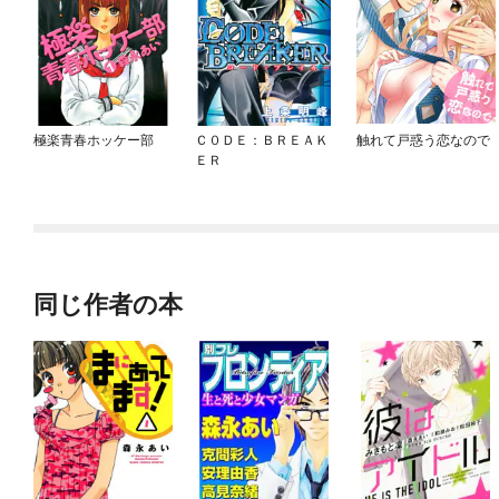
極楽青春ホッケー部
Ｃ０ＤＥ：ＢＲＥＡＫ
触れて戸惑う恋なので
ＥＲ
同じ作者の本