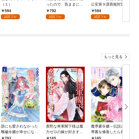
（１）
ったので、気ままに魔
公安第９課異能対策係
術を極めます（１）
（１）
594
792
594
試読フル
試読フル
試読フル
もっと見る
誰にも愛されなかった
寡黙な将軍閣下様は魔
魔導書令嬢～伝説の魔
醜穢令嬢が幸せになる
力ゼロの嫁が好きすぎ
導書を修復したら最強
まで 1
る～なぜか旦那様の心
の精霊が味方になりま
792
165
165