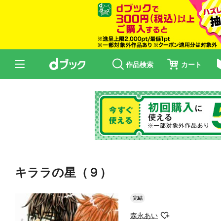
作品検索
カート
キララの星（９）
完結
森永あい