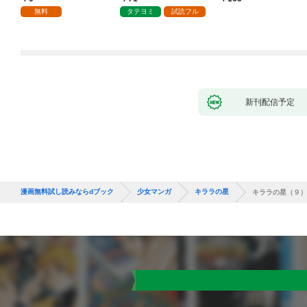
で、責任とってもらい
無料
タテヨミ
試読フル
ます～［ばら売り］
第1話
新刊配信予定
漫画無料試し読みならdブック
少女マンガ
キララの星
キララの星（９）