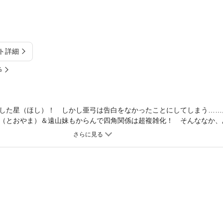
ト詳細
%
した星（ほし）！ しかし亜弓は告白をなかったことにしてしまう……
（とおやま）＆遠山妹もからんで四角関係は超複雑化！ そんななか、
押し倒して……！？ 「おまえマジ酷すぎ」――そして大波乱の恋愛模
件が！？