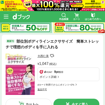
作品検索
カート
はじめての方へ
部位別ボディラインエクササイズ 簡単ストレッ
最新刊
チで理想のボディを手に入れる
大西仁美
1,047
(税込)
9
pt
獲得
ポイント詳細
dカード利用でさらにポイント+2%
返品不可
カートへ
今すぐ買う