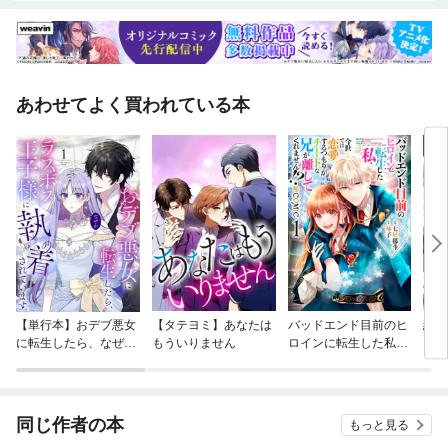
あわせてよく買われている本
【単行本】おデブ悪女
【タテヨミ】あなたは
バッドエンド目前のヒ
結界
に転生したら、なぜか
もういりません
ロインに転生した私、
ラスボス王子様に執着
今世では恋愛するつも
されています
りがチートな兄が離し
てくれません！？@C
OMIC
同じ作者の本
もっと見る