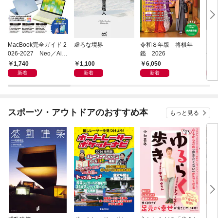
MacBook完全ガイド 2
虚ろな境界
令和８年版 将棋年
つく
026-2027 Neo／Air
鑑 2026
像生
／Pro対応
1,740
1,100
6,050
4,
新着
新着
新着
スポーツ・アウトドアのおすすめ本
もっと見る