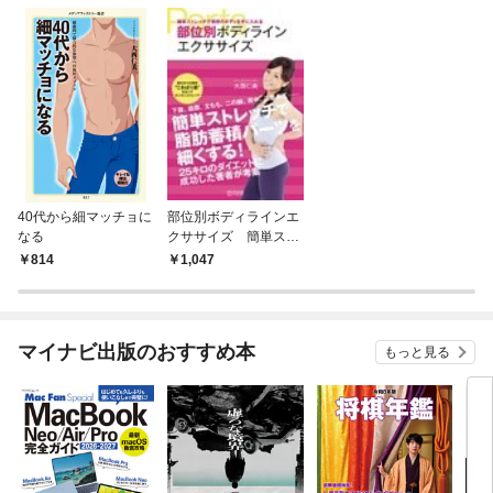
40代から細マッチョに
部位別ボディラインエ
なる
クササイズ 簡単スト
レッチで理想のボディ
814
1,047
を手に入れる
マイナビ出版のおすすめ本
もっと見る