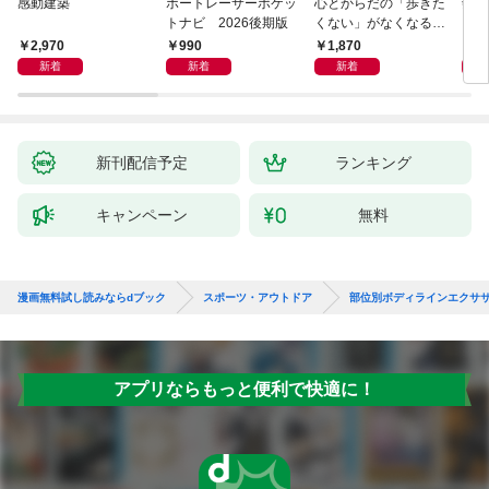
感動建築
ボートレーサーポケッ
心とからだの「歩きた
剣道
トナビ 2026後期版
くない」がなくなる
らせん流 ゆるらく歩
2,970
990
1,870
1,
き
新着
新着
新着
新刊配信予定
ランキング
キャンペーン
無料
漫画無料試し読みならdブック
スポーツ・アウトドア
部位別ボディラインエクサ
アプリならもっと便利で快適に！