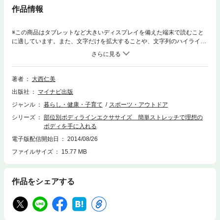
作品情報
※この商品はタブレットなど大きいディスプレイを備えた端末で読むこと
に適しています。また、文字だけを拡大することや、文字列のハイライ
ト、検索、辞書の参照、引用などの機能が使用できません。下腹、脇腹、
太もも、二の腕、背中、二重あご…簡単ストレッチで脂肪蓄積パーツを細
くする！２５キロのダイエットに成功した著者が考案。部位太りの原因“こ
わばり筋”をなくすカンタンストレッチ。■CONTENTS【１】部分太りの
著者
大西仁美
原因は“こわばり筋”のせいだった！（お腹、太もも、二の腕、背中、デコ
出版社
マイナビ出版
ルテ…脂肪ゾーンができるわけ／こわばり筋があるから脂肪ゾーンがなく
ならない／動きのクセがこわばり筋を作る ほか）／【２】目覚めストレ
ジャンル
暮らし・健康・子育て
スポーツ・アウトドア
ッチで美ボディラインを手に入れる（気になる部位をシェイプする基本の
シリーズ
部位別ボディラインエクササイズ 簡単ストレッチで理想の
目覚めストレッチ／目覚めストレッチのウォーミングアップ／目覚めスト
ボディを手に入れる
レッチ実践の注意ポイント ほか）／【３】自分が輝く最強のボディづく
り（体型コンプレックスを克服してきれいになる！／最強プログラム１
電子版配信開始日
2014/08/26
上半身すっきり編／最強プログラム２ 下半身シェイプ編 ほか）■著者
ファイルサイズ
15.77 MB
大西仁美（オオニシヒトミ）アメリカでＮＡＳＭを始め、数々のパーソナ
ルトレーナーの資格、フィットネスニュートリショニスト（運動栄養士）
などの資格を取得。現在、雑誌、ラジオ、インターネット（コラム執
作品をシェアする
筆）、カルチャーセンターなどでも活躍。※著者略歴は書籍刊行時のもの
を表示しています。