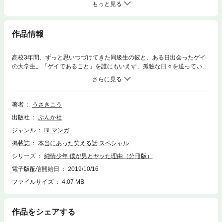
もっと見る
作品情報
高校3年間、ずっと思いつづけてきた同級生の彼と、ある日出会ったゲイ
の大学生。「ゲイであること」を誰にもいえず、孤独な日々を送っていた
僕が、最後にとった行動は――!? 葛藤しながら生きてきた思春期時代を
セキララかつシュールに描いた、独白コミックエッセイ!! 「同性愛は子
供のうちから存在することを知ってほしい。」
著者
うさきこう
出版社
ぶんか社
ジャンル
BLマンガ
掲載誌
本当にあった笑える話 スペシャル
シリーズ
純情少年 僕が男とヤッた理由（分冊版）
電子版配信開始日
2019/10/16
ファイルサイズ
4.07 MB
作品をシェアする