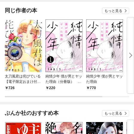
同じ作者の本
もっと見る
太刀風君は侘びている
純情少年 僕が男とヤッ
純情少年 僕が男とヤッ
【電
【電子限定おまけ付
た理由（分冊版）
た理由
き】
き】
【第1話】
話
726
220
770
1,
ぶんか社のおすすめ本
もっと見る