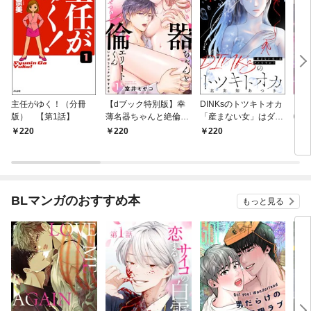
主任がゆく！（分冊
【dブック特別版】幸
DINKsのトツキトオカ
【d
版） 【第1話】
薄名器ちゃんと絶倫エ
「産まない女」はダメ
物伯
リートくん むさぼりエ
ですか？（分冊版）
嬢は
220
220
220
2
ッチが甘すぎる（分冊
【第1話】
（分
版） 【第1話】
話】
BLマンガのおすすめ本
もっと見る