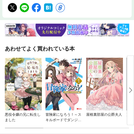
あわせてよく買われている本
悪役令嬢の兄に転生し
冒険家になろう！～ス
屋根裏部屋の公爵夫人
声な
ました
キルボードでダンジョ
内の
ン攻略～（コミック）
版）