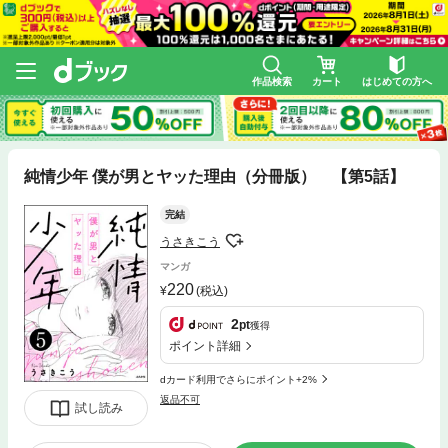
作品検索
カート
はじめての方へ
純情少年 僕が男とヤッた理由（分冊版） 【第5話】
完結
うさきこう
マンガ
220
(税込)
2
pt
獲得
ポイント詳細
dカード利用でさらにポイント+2%
返品不可
試し読み