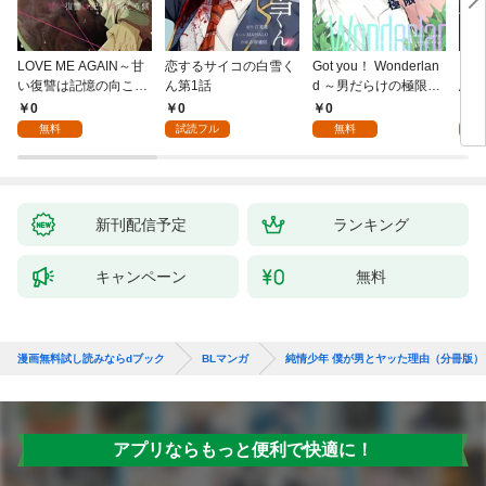
LOVE ME AGAIN～甘
恋するサイコの白雪く
Got you！ Wonderlan
ビバ
い復讐は記憶の向こう
ん第1話
d ～男だらけの極限ラ
鳥は
側～(1)
ブ～(1)
【全
0
0
0
0
無料
試読フル
無料
新刊配信予定
ランキング
キャンペーン
無料
漫画無料試し読みならdブック
BLマンガ
純情少年 僕が男とヤッた理由（分冊版）
アプリならもっと便利で快適に！