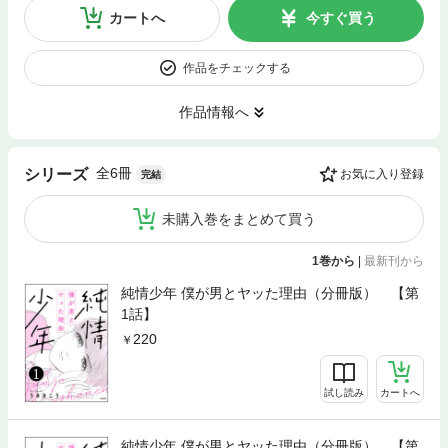
カートへ
今すぐ買う
作品をチェックする
作品情報へ
全6冊
シリーズ
お気に入り登録
完結
未購入巻をまとめて買う
1巻から
|
最新刊から
純情少年 僕が男とヤッた理由（分冊版） 【第
1話】
220
試し読み
カートへ
純情少年 僕が男とヤッた理由（分冊版） 【第